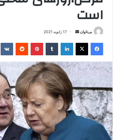
است
بی‌تاوان
ا
17 ژانویه 2021
ر
فیس بوک
X
لینکدین
‫تامبلر
‫پین‌ترست
‫رددیت
kte
س
ا
ل
ا
ی
م
ی
ل