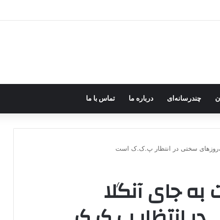
 جهان را هم در اختیار داشتیم، به‌دنبال تشکیل دولت کُردی نبودیم
ن
چندرسانه‌ای
درباره ما
تماس با ما
کل،روزهای سختی در انتظار پ.ک.ک است
 به جای آنگلا
در انتظار پ.ک.ک