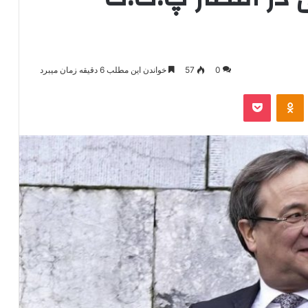
0
57
خواندن این مطلب 6 دقیقه زمان میبرد
‫VKonta
‫Odnoklassniki
پاکت