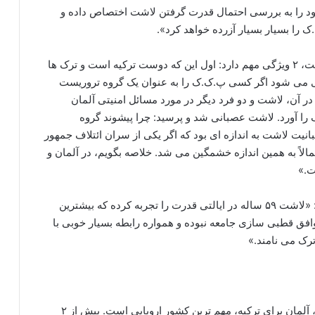
ود را به بررسی احتمال قدرت گرفتن لاشت اختصاص داده و
را بسیار بسیار آزرده خواهد کرد».
سردبیر حریت در توضیح این مطلب نوشته است: «لاشت، ۲ ویژگی مهم دارد: اول این که دوست ترکیه است و ترک ها
 می شود اگر کسی پ.ک.ک را به عنوان یک گروه تروریست
در آن، لاشت و دو فرد دیگر در مورد مسائل امنیتی آلمان
ا آورد. لاشت عصبانی شد و پرسید: چرا پیشوند گروه
نیت لاشت به اندازه ای بود که اگر یکی از سران ائتلاف جمهور
اً به همین اندازه خشمگین می شد. خلاصه بگویم، در آلمان و
ت.»
جلال اُزجان، از دیگر تحلیل گران ترکیه نیز نوشته است: «لاشت ۵۹ ساله در ایالتی قدرت را تجربه کرده که بیشترین
افق قطبی سازی جامعه نبوده و همواره رابطه بسیار خوبی با
رک می نامند.»
بدون تردید، از منظر منافع سیاسی، امنیتی و اقتصادی، آلمان برای ترکیه، مهم ترین کشور اروپایی است. بیش از ۲