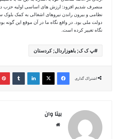
نظامی و بیرون راندن نیروهای اشغالی به کمک بلوک 
دولت ملی بود. در واقع نگاه ما در آن موقع این گونه بو
نگاه تغییر کرده است.
پ ک ک; باهوزاردال; کردستان
فیس بوک
X
لینکدین
‫تامبلر
اشتراک گذاری
بیتا وان
وبس
ایت