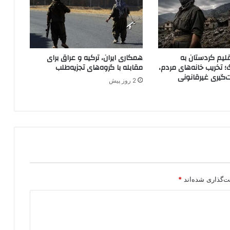
ا
ل
گ
و
ی
لیم کردستان به
همکاری ایران، ترکیه و عراق برای
ا
؛ تخریب خانه‌های مردم،
مقابله با گروه‌های تجزیه‌طلب
ی
ت‌گیری غیرقانونی
2 روز پیش
ر
ا
ن
ت
ب
ع
ی
ت
ک
ن
ت‌گذاری شده‌اند
*
ی
د