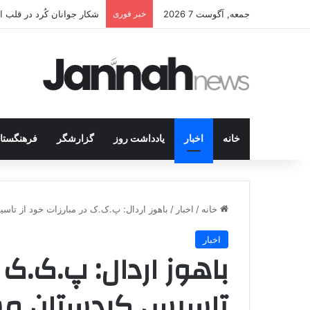
جمعه, آگوست 7 2026
خبر فوری
انتشار متن 12 ماده‌ای توافق نهایی بین ترکیه و پ.ک.ک
خانه
اخبار
یادداشت روز
گزارشگر
فرهنگستا
خانه
/
اخبار
/
باهوز اردال: پ.ک.ک در مبارزات خود از 
اخبار
باهوز اردال: پ.ک.ک د
تاسیس کردستان م