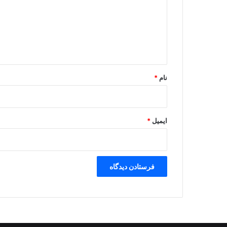
گ
ا
ه
*
نام
*
ایمیل
*