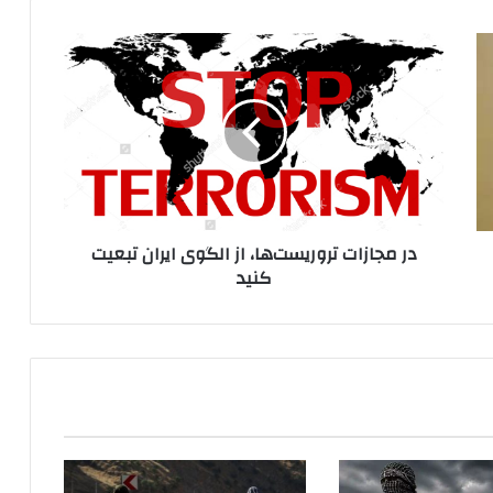
د
ر
م
ج
ا
ز
ا
ت
ت
در مجازات تروریست‌ها، از الگوی ایران تبعیت
ر
کنید
و
ر
ی
س
ت‌
ه
ا
،
ا
ز