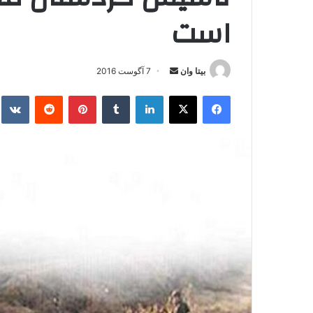
است
بیتا وان
ا
7 آگوست 2016
ر
فیس بوک
X
لینکدین
‫تامبلر
‫پین‌ترست
‫رددیت
kte
س
ا
ل
ا
ی
م
ی
ل