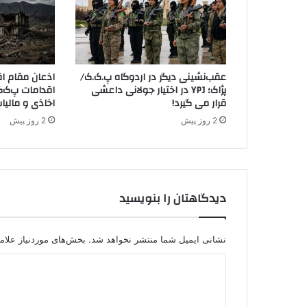
ا
ی
ا
ه
ل
عقب‌نشینی دیگر در اردوگاه پ.ک.ک/
اذعان مقام اق
س
پژاک؛ YPJ در اختیار جولانی داعشی
اقدامات پ‌ک‌ک
ن
قرار می گیرد!
اخاذی و مالیا
ت
2 روز پیش
2 روز پیش
ع
ر
ا
ق
ب
دیدگاهتان را بنویسید
ه
ع
ر
ب
نشانی ایمیل شما منتشر نخواهد شد.
بخش‌های موردنیاز علام
س
د
ت
ا
ی
ن
د