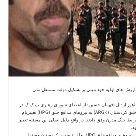
 ارزش های اولیه خود مبنی بر تشکیل دولت مستقل ملی
ن بی تاوان آذربایجان غربی به نقل از ZerNews، باهوز اردال (فهمان حسین) از اعضای شورای رهبری پ.ک.ک در
اظهاراتی مهم عنوان کرد: زمانی که ما از ارتش آزادی خلق کردستان (ARGK) به نیروهای مدافع خلق (HPG) تغییرنام
شرایط جنگ مدرن وفق دادند. در واقع دلیل اصلی این مسئله تغییر
د.
اردال در ادامه سخنان خود با اشاره به این که با تاسیس نیروهای مدافع خلق HPG، ما از تاسیس کردستان مستقل