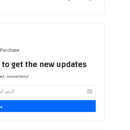
 Purchase
t to get the new updates!
et, consectetur.
آ
د
ر
س
ا
ی
م