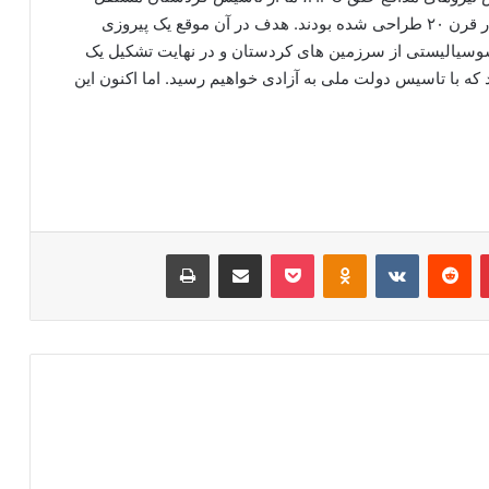
منصرف شدیم افزود: ارزش های اساسی اولیه حزب در قرن ۲۰ طراحی شده بودند. هدف در آن موقع یک پیروزی
سوسیالیستی از سرزمین های کردستان و در نهایت تشکیل یک
د که با تاسیس دولت ملی به آزادی خواهیم رسید. اما اکنون این
‫پین‌ترست
‫رددیت
‫VKontakte
‫Odnoklassniki
پاکت
اشتراک گذاری از طریق ایمیل
چاپ