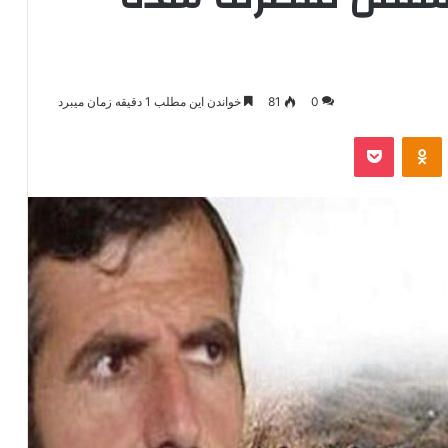
0
81
خواندن این مطلب 1 دقیقه زمان میبرد
‫VKonta
‫Odnoklassniki
پاکت