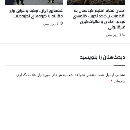
ب
ل
ی
غ
اذعان مقام اقلیم کردستان به
همکاری ایران، ترکیه و عراق برای
ن
اقدامات پ‌ک‌ک؛ تخریب خانه‌های
مقابله با گروه‌های تجزیه‌طلب
ر
مردم، اخاذی و مالیات‌گیری
ب
ب
3 روز پیش
غیرقانونی
ر
ک
د
ش
3 روز پیش
ه
و
ا
ر
س
ب
دیدگاهتان را بنویسید
ت
ا
.
ا
ق
نشانی ایمیل شما منتشر نخواهد شد.
بخش‌های موردنیاز علامت‌گذاری
ل
شده‌اند
*
ی
م
د
ک
ی
ر
د
د
س
گ
ت
ا
ا