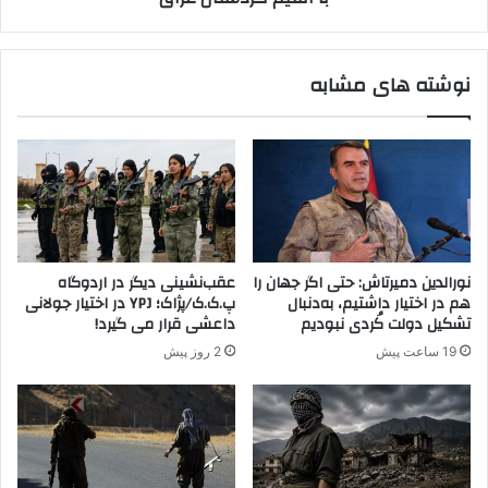
ن
د
ف
ه
ر
ن
نوشته های مشابه
ا
ی
ز
ر
ف
و
ر
ه
م
ا
ا
ی
ن
م
د
س
ه
ل
نورالدین دمیرتاش: حتی اگر جهان را
عقب‌نشینی دیگر در اردوگاه
ا
ح
هم در اختیار داشتیم، به‌دنبال
پ.ک.ک/پژاک؛ YPJ در اختیار جولانی
ن
د
تشکیل دولت کُردی نبودیم
داعشی قرار می گیرد!
خ
ر
19 ساعت پیش
2 روز پیش
و
م
د
ر
ر
ز
ا
ش
ا
م
ز
ا