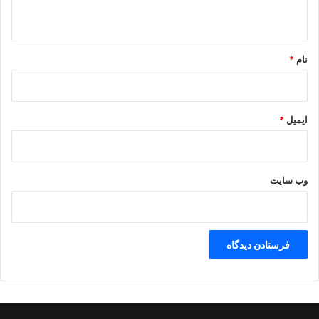
ن
ه
ع
ر
*
ا
نام
*
ق
ایمیل
*
وب‌ سایت