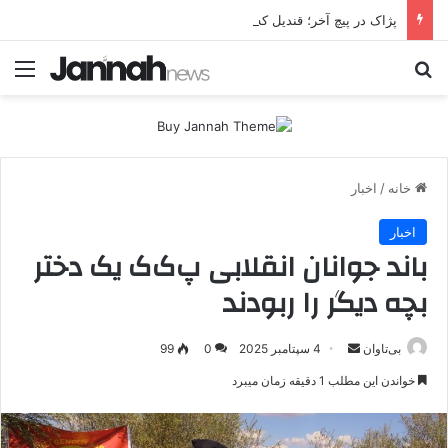
پژاک در پیچ آخر؛ قندیل که خاموش شود، شاخه ایرانی چه خواهد کرد؟
جستجو برای
منو
خانه
/
اخبار
اخبار
باند جوانان انقلابی پ‌ک‌ک یک دختر
بچه دیگر را ربودند
بی‌تاوان
ا
4 سپتامبر 2025
0
99
ر
خواندن این مطلب 1 دقیقه زمان میبرد
س
ا
ل