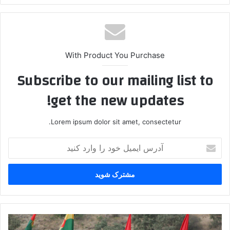
With Product You Purchase
Subscribe to our mailing list to
get the new updates!
Lorem ipsum dolor sit amet, consectetur.
آ
د
ر
س
ا
ی
م
ی
پ
ل
ک