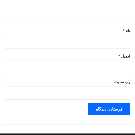
ن‌
ا
ا
ه
ل
م
*
ل
نام
*
ل
ی
ایمیل
*
وب‌ سایت