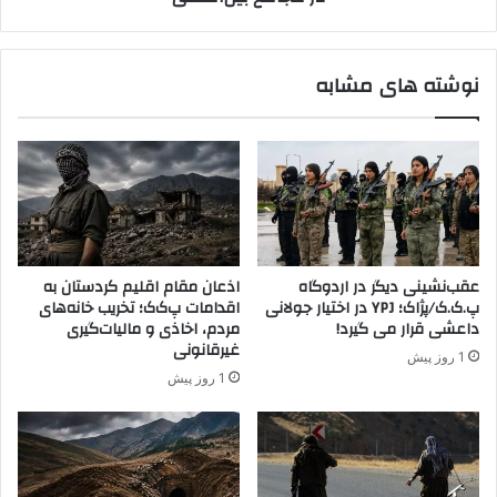
س
پ
ی
ر
و
و
نوشته های مشابه
ن
ن
ژ
د
ن
ه
و
س
ن
ر
د
ا
ا
ن
ر
گ
د
ر
عقب‌نشینی دیگر در اردوگاه
اذعان مقام اقلیم کردستان به
و
پ.ک.ک/پژاک؛ YPJ در اختیار جولانی
اقدامات پ‌ک‌ک؛ تخریب خانه‌های
ه‌
داعشی قرار می گیرد!
مردم، اخاذی و مالیات‌گیری
ه
غیرقانونی
1 روز پیش
ا
1 روز پیش
ی
ت
ر
و
ر