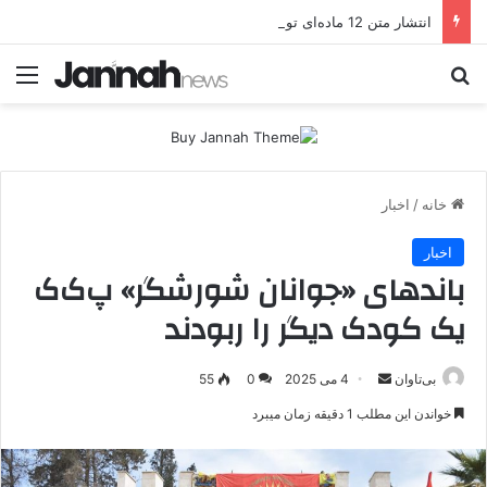
انتشار متن 12 ماده‌ای توافق نهایی بین ترکیه و پ.ک.ک
جستجو برای
منو
خانه
/
اخبار
اخبار
باندهای «جوانان شورشگر» پ‌ک‌‌ک
یک کودک دیگر را ربودند
بی‌تاوان
ا
4 می 2025
0
55
ر
خواندن این مطلب 1 دقیقه زمان میبرد
س
ا
ل