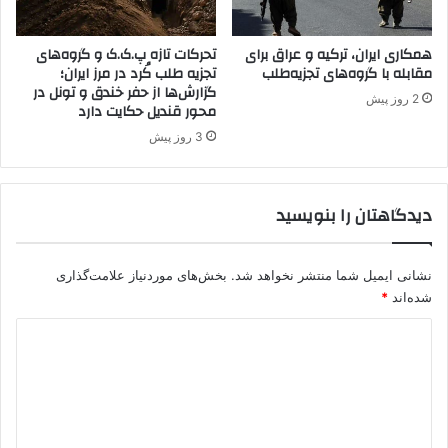
ی
س
همکاری ایران، ترکیه و عراق برای
تحرکات تازه پ.ک.ک و گروه‌های
ت
مقابله با گروه‌های تجزیه‌طلب
تجزیه طلب کُرد در مرز ایران؛
ی
گزارش‌ها از حفر خندق و تونل در
ض
2 روز پیش
محور قندیل حکایت دارد
د
ا
3 روز پیش
ی
ر
ا
دیدگاهتان را بنویسید
ن
ی
د
نشانی ایمیل شما منتشر نخواهد شد.
بخش‌های موردنیاز علامت‌گذاری
ر
شده‌اند
*
م
ج
د
ا
ی
م
ع
د
ب
گ
ی