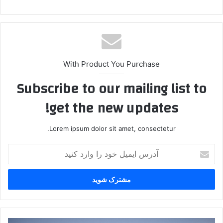
With Product You Purchase
Subscribe to our mailing list to
get the new updates!
Lorem ipsum dolor sit amet, consectetur.
آ
د
ر
س
ا
ی
م
ی