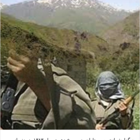
ا
ل
ا
ی
م
ی
ل
به گزارش انجمن بی تاوان، در مورخ دهم تیرماه ۱۳۸۳، دو نفر از