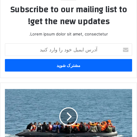
Subscribe to our mailing list to
get the new updates!
Lorem ipsum dolor sit amet, consectetur.
آ
د
ر
س
ا
ی
م
ی
گ
ل
ر
خ
و
و
ه
د
ت
ر
ر
ا
و
و