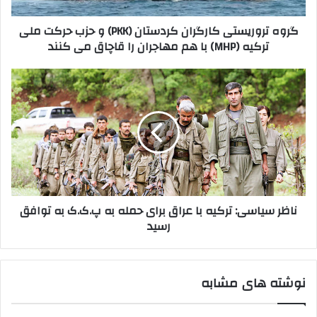
ر
ا
ی
گروه تروریستی کارگران کردستان (PKK) و حزب حرکت ملی
ر
س
ترکیه (MHP) با هم مهاجران را قاچاق می کنند
د
ت
ک
ی
ن
ک
ن
ی
ا
ا
د
ر
ظ
گ
ر
ر
س
ا
ی
ن
ا
ک
س
ر
ی
ناظر سیاسی: ترکیه با عراق برای حمله به پ.ک.ک به توافق
د
:
رسید
س
ت
ت
ر
ا
ک
ن
ی
نوشته های مشابه
(
ه
P
ب
K
ا