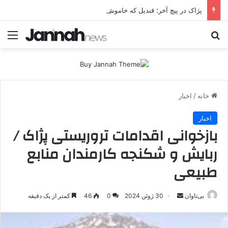
پژاک در پیچ آخر؛ قندیل که خاموش شود، شاخه ایرانی چه خواهد کرد؟
جستجو برای
منو
خانه
/
اخبار
اخبار
بازخوانی اقدامات تروریستی پژاک /
ربایش و شکنجه کارمندان منابع
طبیعی
بی‌تاوان
ا
30 ژوئن 2024
0
46
کمتر از یک دقیقه
ر
س