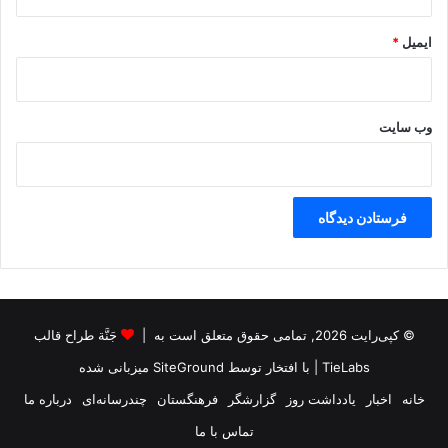
ی
ک
ایمیل
*
ن
ن
د
وب‌ سایت
© کپی‌رایت 2026, تمامی حقوق متعلق است به |
جَنَّة طراح قالب
TieLabs
| با افتخار توسط
SiteGround
میزبانی شده
خانه
اخبار
یادداشت روز
گزارشگر
فرهنگستان
چندرسانه‌ای
درباره ما
تماس با ما