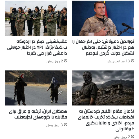
K
ع
)
ر
و
ا
ح
ق
ز
ب
ب
ر
نورالدین دمیرتاش: حتی اگر جهان را
عقب‌نشینی دیگر در اردوگاه
ح
ا
هم در اختیار داشتیم، به‌دنبال
پ.ک.ک/پژاک؛ YPJ در اختیار جولانی
ر
ی
تشکیل دولت کُردی نبودیم
داعشی قرار می گیرد!
ک
ح
13 ساعت پیش
2 روز پیش
ت
م
م
ل
ل
ه
ی
ب
ت
ه
ر
پ
ک
.
ی
ک
اذعان مقام اقلیم کردستان به
همکاری ایران، ترکیه و عراق برای
ه
اقدامات پ‌ک‌ک؛ تخریب خانه‌های
مقابله با گروه‌های تجزیه‌طلب
.
مردم، اخاذی و مالیات‌گیری
(
ک
3 روز پیش
غیرقانونی
M
ب
H
ه
2 روز پیش