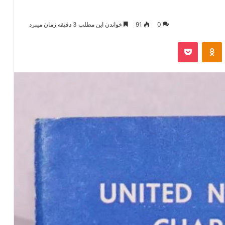
0
91
خواندن این مطلب 3 دقیقه زمان میبرد
‫VKonta
‫Odnoklassniki
پاکت