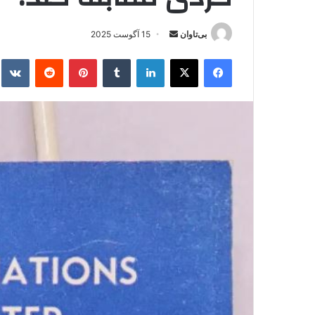
بی‌تاوان
ا
15 آگوست 2025
ر
فیس بوک
X
لینکدین
‫تامبلر
‫پین‌ترست
‫رددیت
kte
س
ا
ل
ا
ی
م
ی
ل