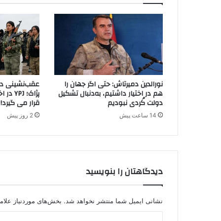
۰
ت
ن
ا
ز
ک
ش
ت
نورالدین دمیرتاش: حتی اگر جهان را
عقب‌نشینی دیگ
ه
هم در اختیار داشتیم، به‌دنبال تشکیل
پژاک؛ J
ش
دولت کُردی نبودیم
قرار می گیرد!
د
14 ساعت پیش
2 روز پیش
ه
ه
ا
ی
خ
دیدگاهتان را بنویسید
و
د
ر
ا
نشانی ایمیل شما منتشر نخواهد شد.
بخش‌های موردنیاز علام
ا
د
ع