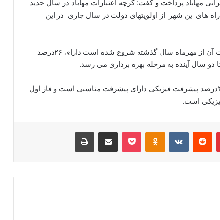
رانی مهاباد پرداخت و گفت: گرچه اعتبارات مهاباد در سال جدید
 راه های این شهر از اولویتهای دولت در سال جاری در این
کتانی خاطر نشان کرد: تصفیه خانه مهاباد که کار ساخت آن از مهرماه سال گذشته شروع شده است دارای ۲۶درصد
دو سال آینده به مرحله بهره برداری می رسد.
وی در ادامه افزود: دانشگاه ادبیات و علوم انسانی با ۴۹درصد پیشرفت فیزیکی دارای پیشرفت مناسبی است و فاز اول
‫پین‌ترست
‫رددیت
‫VKontakte
‫Odnoklassniki
پاکت
اشتراک گذاری از طریق ایمیل
چاپ