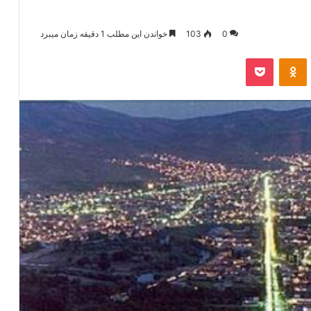
0
103
خواندن این مطلب 1 دقیقه زمان میبرد
‫VKonta
‫Odnoklassniki
پاکت