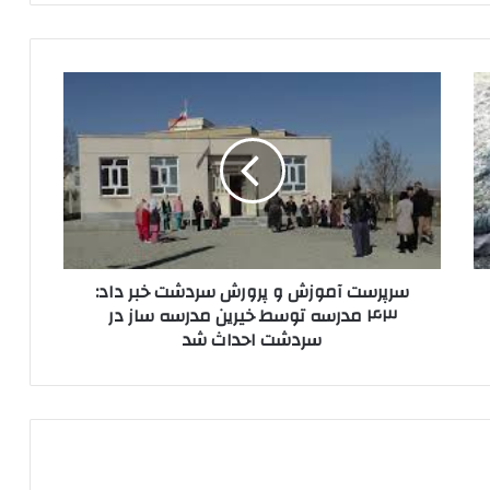
س
ر
پ
ر
س
ت
آ
م
و
سرپرست آموزش و پرورش سردشت خبر داد:
ز
۴۳ مدرسه توسط خیرین مدرسه ساز در
ش
سردشت احداث شد
و
پ
ر
و
ر
ش
س