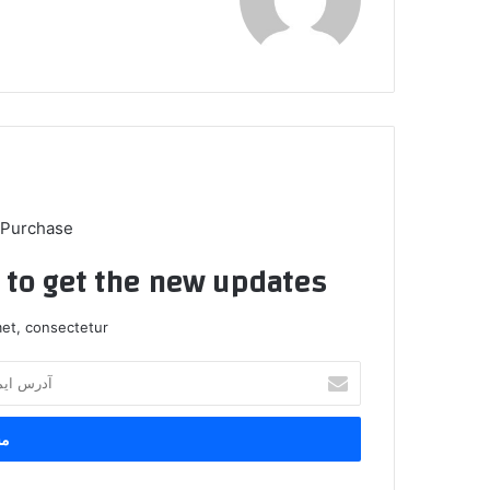
ایت
 Purchase
t to get the new updates!
et, consectetur.
آ
د
ر
س
ا
ی