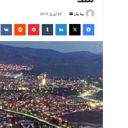
بیتا وان
ا
20 آوریل 2015
ر
فیس بوک
X
لینکدین
‫تامبلر
‫پین‌ترست
‫رددیت
kte
س
ا
ل
ا
ی
م
ی
ل