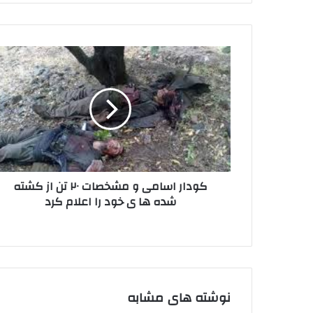
م
ی
ل
ک
خ
و
و
د
د
ا
ر
ر
ا
ا
و
س
ا
ا
ر
م
د
کودار اسامی و مشخصات ۲۰ تن از کشته
ی
ک
شده ها ی خود را اعلام کرد
و
ن
م
ی
ش
د
خ
ص
ا
ت
نوشته های مشابه
۲