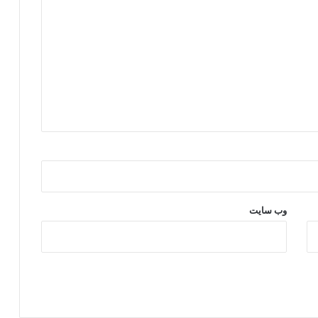
خ
ی
ر
ی
ن
م
د
ر
س
ه
س
ا
ز
د
وب‌ سایت
ر
س
ر
د
ش
ت
ا