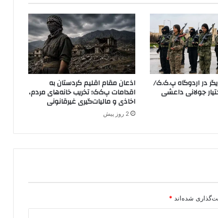
ر
د
ش
ت
خ
ب
ر
د
ر در اردوگاه پ.ک.ک/
اذعان مقام اقلیم کردستان به
ا
YP در اختیار جولانی داعشی
اقدامات پ‌ک‌ک؛ تخریب خانه‌های مردم،
د
اخاذی و مالیات‌گیری غیرقانونی
:
2 روز پیش
۴
۳
م
د
ر
س
ه
ت
و
ت‌گذاری شده‌اند
*
س
ط