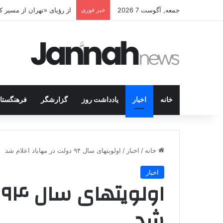
جمعه, آگوست 7 2026
خبر فوری
پژاک در پیچ آخر؛ قندیل ک
خانه
اخبار
یادداشت روز
گزارشگر
فرهنگستا
خانه
/
اخبار
/
اولویتهای سال ۹۴ دولت در مهاباد اعلام شد
اخبار
ا
شد