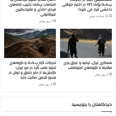
و
پ.ک.ک/پژاک؛ YPJ در اختیار جولانی
اقدامات پ‌ک‌ک؛ تخریب خانه‌های
ا
داعشی قرار می گیرد!
مردم، اخاذی و مالیات‌گیری
ف
غیرقانونی
22 ساعت پیش
ق
1 روز پیش
ب
ا
ت
ر
ک
ی
ه
همکاری ایران، ترکیه و عراق برای
تحرکات تازه پ.ک.ک و گروه‌های
مقابله با گروه‌های تجزیه‌طلب
تجزیه طلب کُرد در مرز ایران؛
گزارش‌ها از حفر خندق و تونل در
2 روز پیش
محور قندیل حکایت دارد
3 روز پیش
دیدگاهتان را بنویسید