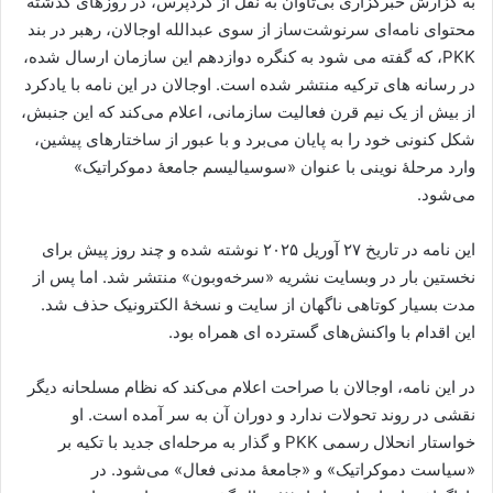
به گزارش خبرگزاری بی‌تاوان به نقل از کردپرس، در روزهای گذشته
محتوای نامه‌ای سرنوشت‌ساز از سوی عبدالله اوجالان، رهبر در بند
PKK، که گفته می شود به کنگره دوازدهم این سازمان ارسال شده،
در رسانه های ترکیه منتشر شده است. اوجالان در این نامه با یادکرد
از بیش از یک نیم قرن فعالیت سازمانی، اعلام می‌کند که این جنبش،
شکل کنونی خود را به پایان می‌برد و با عبور از ساختارهای پیشین،
وارد مرحلهٔ نوینی با عنوان «سوسیالیسم جامعهٔ دموکراتیک»
می‌شود.
این نامه در تاریخ ۲۷ آوریل ۲۰۲۵ نوشته شده و چند روز پیش برای
نخستین بار در وبسایت نشریه «سرخه‌وبون» منتشر شد. اما پس از
مدت بسیار کوتاهی ناگهان از سایت و نسخهٔ الکترونیک حذف شد.
این اقدام با واکنش‌های گسترده ای همراه بود.
در این نامه، اوجالان با صراحت اعلام می‌کند که نظام مسلحانه دیگر
نقشی در روند تحولات ندارد و دوران آن به سر آمده است. او
خواستار انحلال رسمی PKK و گذار به مرحله‌ای جدید با تکیه بر
«سیاست دموکراتیک» و «جامعهٔ مدنی فعال» می‌شود. در