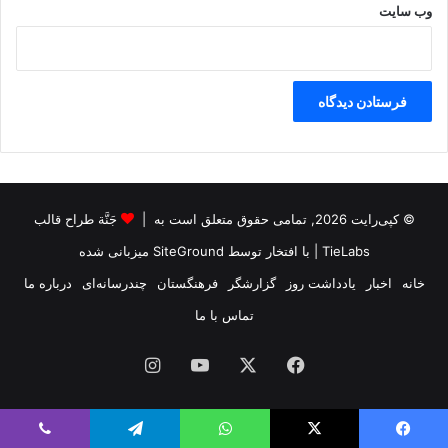
وب‌ سایت
© کپی‌رایت 2026, تمامی حقوق متعلق است به |
جَنَّة طراح قالب
TieLabs
| با افتخار توسط
SiteGround
میزبانی شده
خانه
اخبار
یادداشت روز
گزارشگر
فرهنگستان
چندرسانه‌ای
درباره ما
تماس با ما
فیس
X
یوتیوب
اینستاگرام
بوک