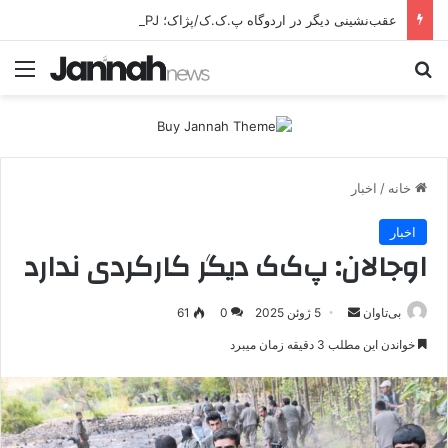
عقب‌نشینی دیگر در اردوگاه پ.ک.ک/پژاک؛ YPJ در اختیار جولانی داعشی قرار می گیرد!
جستجو برای
منو
خانه
/
اخبار
اخبار
اوجالان: پ‌ک‌ک دیگر کارکردی ندارد
بی‌تاوان
ا
5 ژوئن 2025
0
61
ر
خواندن این مطلب 3 دقیقه زمان میبرد
س
ا
ل
ا