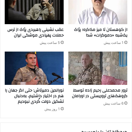
ر
ن
ی
آ
ز
ک
ی
پ
د
ا
از کوهستان تا میز مذاکره؛ پژاک
عقب نشینی راهبردی پژاک از ترس
ر
ر
یک‌شبه «دموکرات» شد!
حملات پهپادی موشکی ایران
ک
ت
1 ساعت پیش
5 ساعت پیش
ر
ی
د
د
س
ر
ت
ب
ا
ی
ن
ت
ا
ا
ی
ل
ترور محمدعلی رحیم زاده توسط
نورالدین دمیرتاش: حتی اگر جهان را
ر
ش
گروهک‌های تروریستی در اورامان
هم در اختیار داشتیم، به‌دنبال
ا
تشکیل دولت کُردی نبودیم
ب
6 ساعت پیش
ن
ا
1 روز پیش
ب
ا
س
ت