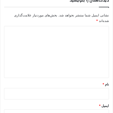
دیدگاهتان را بنویسید
ا
ن
نشانی ایمیل شما منتشر نخواهد شد.
بخش‌های موردنیاز علامت‌گذاری
ش
ر
شده‌اند
*
ن
د
ا
خ
ی
ر
د
ا
ک
گ
ش
ا
ت
ه
*
نام
*
ایمیل
*