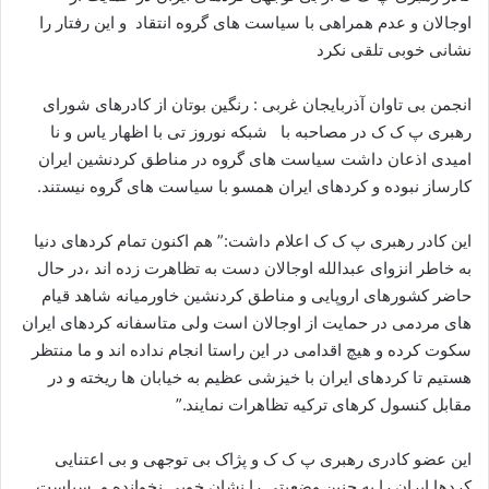
اوجالان و عدم همراهی با سیاست های گروه انتقاد و این رفتار را
نشانی خوبی تلقی نکرد
انجمن بی تاوان آذربایجان غربی : رنگین بوتان از کادرهای شورای
رهبری پ ک ک در مصاحبه با شبکه نوروز تی با اظهار یاس و نا
امیدی اذعان داشت سیاست های گروه در مناطق کردنشین ایران
کارساز نبوده و کردهای ایران همسو با سیاست های گروه نیستند.
این کادر رهبری پ ک ک اعلام داشت:” هم اکنون تمام کردهای دنیا
به خاطر انزوای عبدالله اوجالان دست به تظاهرت زده اند ،در حال
حاضر کشورهای اروپایی و مناطق کردنشین خاورمیانه شاهد قیام
های مردمی در حمایت از اوجالان است ولی متاسفانه کردهای ایران
سکوت کرده و هیچ اقدامی در این راستا انجام نداده اند و ما منتظر
هستیم تا کردهای ایران با خیزشی عظیم به خیابان ها ریخته و در
مقابل کنسول کرهای ترکیه تظاهرات نمایند.”
این عضو کادری رهبری پ ک ک و پژاک بی توجهی و بی اعتنایی
کردها ایران را به چنین وضعیتی را نشان خوبی نخوانده و سیاست