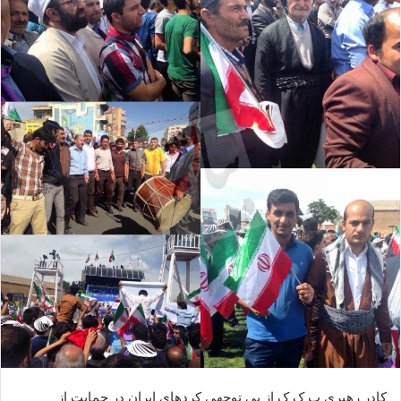
ا
ی
م
ی
ل
کادر رهبری پ ک ک از بی توجهی کردهای ایران در حمایت از