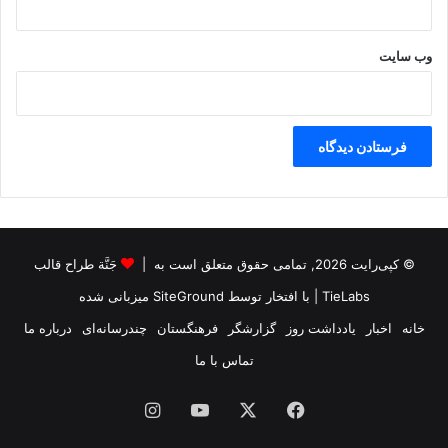
وب‌ سایت
© کپی‌رایت 2026, تمامی حقوق متعلق است به |
جَنَّة طراح قالب
TieLabs
| با افتخار توسط
SiteGround
میزبانی شده
خانه
اخبار
یادداشت روز
گزارشگر
فرهنگستان
چندرسانه‌ای
درباره ما
تماس با ما
فیس
X
یوتیوب
اینستاگرام