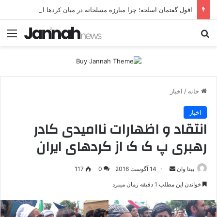
افول گفتمان اسلحه؛ چرا مبارزه مسلحانه در میان کردها اعتبار گذشته را ندارد؟
جستجو برای
منو
خانه
/
اخبار
اخبار
انتقاد و اظهارات ناامیدی کادر
رهبری پ ک ک از کردهای ایران
بیتا وان
ا
14 آگوست 2016
0
117
ر
خواندن این مطلب 1 دقیقه زمان میبرد
س
ا
ل