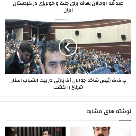
عبدالله اوجالان بهانه برای جنگ و خونریزی در کردستان
ر
ج
ایران
د
ا
ک
ل
ن
ا
پ
ی
ن
.
د
ب
ک
ه
.
ا
ک
ن
ر
ه
ئ
ب
ی
ر
س
پ.ک.ک رئیس شاخه جوانان آک پارتی در بیت الشباب استان
ا
ش
شرناخ را کشت
ی
ا
ج
خ
ن
ه
گ
ج
نوشته های مشابه
و
و
خ
ا
و
ن
ن
ا