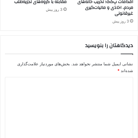
اقدامات پ‌ک‌ک؛ تخریب خانه‌های
مقابله با گروه‌های تجزیه‌طلب
ا
مردم، اخاذی و مالیات‌گیری
ز
3 روز پیش
غیرقانونی
ب
ن
3 روز پیش
د
پ
.
دیدگاهتان را بنویسید
ک
.
ک
نشانی ایمیل شما منتشر نخواهد شد.
بخش‌های موردنیاز علامت‌گذاری
و
شده‌اند
*
پ
ژ
د
ا
ی
ک
د
د
ر
گ
آ
س
ا
ت
ه
ا
ن
*