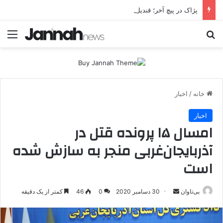
پژاک در پیچ آخر؛ قندیل که خاموش شود، شاخه ایرانی چه خواهد کرد؟
جستجو برای
منو
خانه
/
اخبار
اخبار
امسال ١۵ پرونده قتل در
آذربایجان‌غربی منجر به سازش شده
است
بی‌تاوان
ا
30 دسامبر 2020
0
46
کمتر از یک دقیقه
ر
س