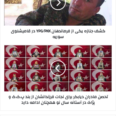
د
ن
ر
ا
ا
ز
و
ه
ا
ی
کشف جنازه یکی از فرماندهان YPG/PKK در قامیشلوی
ر
ک
سوریه
د
ی
ک
ا
ن
ز
ت
ی
ف
ح
د
ر
ص
م
ن
ا
م
ن
ا
د
د
ه
ر
ا
ا
تحصن مادران دیابکر برای نجات فرزندانشان از بند پ.ک.ک و
ن
ن
پژاک در آستانه سال نو همچنان ادامه دارد
Y
د
P
ی
G
ا