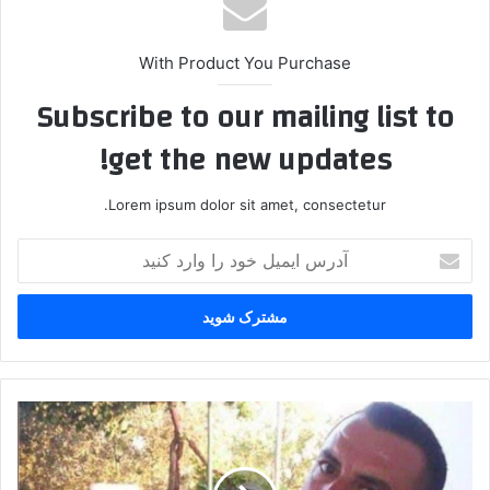
With Product You Purchase
Subscribe to our mailing list to
get the new updates!
Lorem ipsum dolor sit amet, consectetur.
آ
د
ر
س
ا
ی
م
ی
ک
ل
ش
خ
ف
و
ج