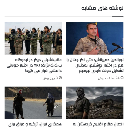
/
ب
نوشته های مشابه
P
ک
K
ر
K
ب
د
ر
ر
ا
ق
ی
ا
ن
م
ج
ی
ا
نورالدین دمیرتاش: حتی اگر جهان را
عقب‌نشینی دیگر در اردوگاه
ش
ت
هم در اختیار داشتیم، به‌دنبال
پ.ک.ک/پژاک؛ YPJ در اختیار جولانی
ل
ف
تشکیل دولت کُردی نبودیم
داعشی قرار می گیرد!
و
ر
24 ساعت پیش
3 روز پیش
ی
ز
س
ن
و
د
ر
ا
ی
ن
ه
ش
ا
ن
اذعان مقام اقلیم کردستان به
همکاری ایران، ترکیه و عراق برای