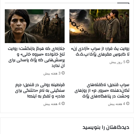
ا
و
س
ر
ن
ی
گ
س
ر
ت
ی
ی
ب
پ
ر
.
روایت یک فرار؛ از سرابِ «آزادی زن»
جنازه‌ای که هرگز بازنگشت؛ روایت
ا
ک
تا کابوسِ مقر‌های پژاک/پ.ک.ک
تلخ خانواده «سروه خانی» و
ی
.
پرسش‌هایی که پژاک پاسخی برای
5 روز پیش
ن
ک
آن ندارد
ف
ب
3 هفته پیش
و
ه
ذ
ی
سرابِ قندیل؛ ناگفته‌های
قرنطینه روانی در قندیل؛ جرم
ا
ک
تکان‌دهنده «سرور. م» از روزهای
سنگینی به نام «دلتنگی برای
ی
وحشت در پناهگاه‌های پژاک
مادر» و تفکر به آینده!
گ
ر
ذ
4 هفته پیش
4 هفته پیش
ا
ر
ن
گ
م
ا
دیدگاهتان را بنویسید
ی
ه
د
م