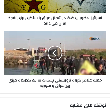
ا
ل
و
ح
ا
ض
اسرائیل حضور پ.ک.ک در شمال عراق را سنگری برای نفوذ
ر
و
ایران می داند
د
ر
ک
پ
ن
.
ح
ی
ک
م
د
.
ل
ک
ه
د
ع
ر
ن
ش
ا
م
ص
ا
ر
حمله عناصر گروه تروریستی پ.ک.ک به یک گذرگاه مرزی
ل
گ
بین عراق و سوریه
ع
ر
ر
و
ا
ه
ق
ت
نوشته های مشابه
ر
ر