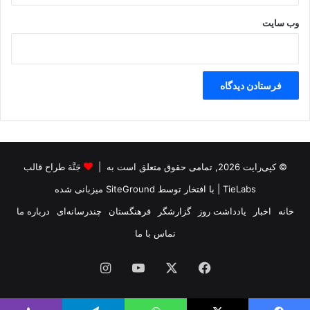
وب‌ سایت
© کپی‌رایت 2026, تمامی حقوق متعلق است به |
جَنَّة طراح قالب
TieLabs
| با افتخار توسط
SiteGround
میزبانی شده
خانه
اخبار
یادداشت روز
گزارشگر
فرهنگستان
چندرسانه‌ای
درباره ما
تماس با ما
فیس
X
یوتیوب
اینستاگرام
بوک