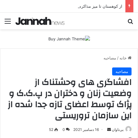
از کوهستان تا میز مذاکره؛ پژاک یک‌شبه «دموکرات» شد!
جستجو برای
منو
خانه
/
مصاحبه
مصاحبه
افشاگری های وحشتناک از
وضعیت زنان و دختران در پ.ک.ک و
پژاک توسط اعضای تازه جدا شده از
این سازمان تروریستی
بی‌تاوان
ا
16 دسامبر 2021
0
52
ر