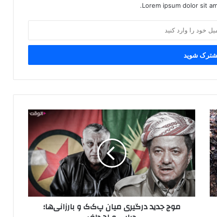
Lorem ipsum dolor sit am
م
و
ج
ج
د
ی
د
د
ر
موج جدید درگیری میان پ‌ک‌ک و بارزانی‌ها؛
گ
ی