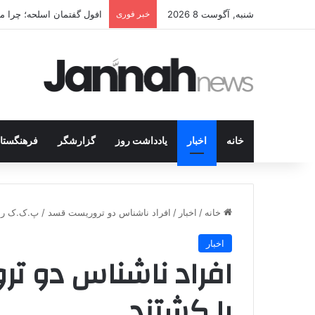
شنبه, آگوست 8 2026
خبر فوری
افول گفتمان اسلحه؛ چرا مبا
خانه
اخبار
یادداشت روز
گزارشگر
فرهنگستا
خانه
/
اخبار
/
افراد ناشناس دو تروریست قسد / پ.ک.ک را
اخبار
افراد ناشناس دو ت
را کشتند