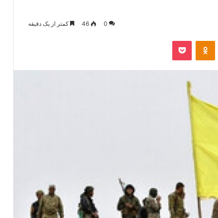
0
46
کمتر از یک دقیقه
‫VKonta
‫Odnoklassniki
پاکت