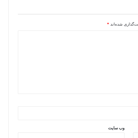
ر
ا
ی
ی
ت‌گذاری شده‌اند
*
و
ا
ه
د
ا
ف
وب‌ سایت