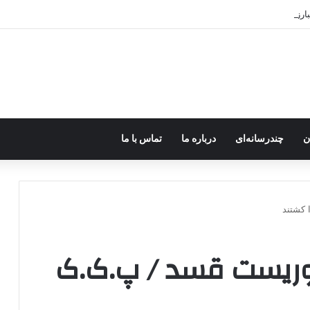
رزه مسلحانه در میان کردها اعتبار گذشته را ندارد؟
ن
چندرسانه‌ای
درباره ما
تماس با ما
 کشتند
روریست قسد / پ.ک.ک