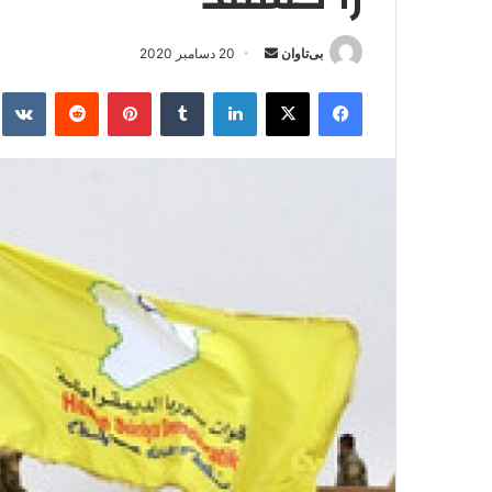
بی‌تاوان
ا
20 دسامبر 2020
ر
فیس بوک
X
لینکدین
‫تامبلر
‫پین‌ترست
‫رددیت
kte
س
ا
ل
ا
ی
م
ی
ل