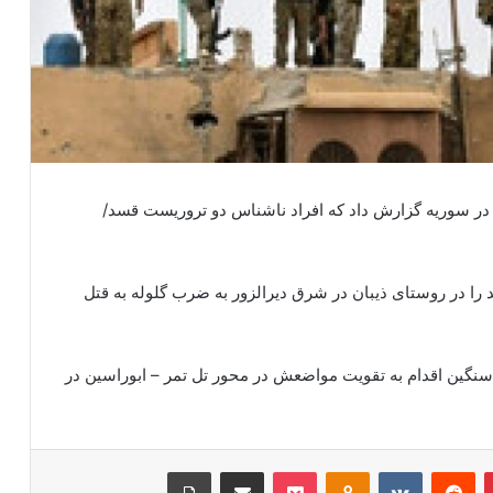
 در سوریه گزارش داد که افراد ناشناس دو تروریست قسد/
 را در روستای ذیبان در شرق دیرالزور به ضرب گلوله به قتل
ات سنگین اقدام به تقویت مواضعش در محور تل تمر – ابوراسین در
‫پین‌ترست
‫رددیت
‫VKontakte
‫Odnoklassniki
پاکت
اشتراک گذاری از طریق ایمیل
چاپ