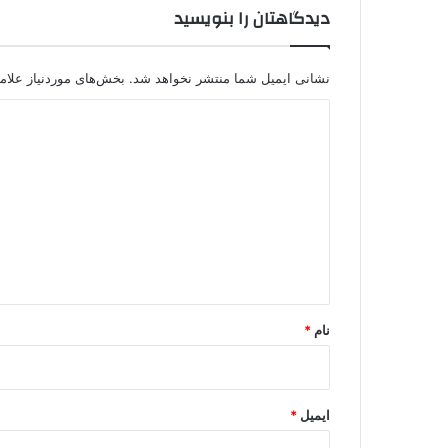
دیدگاهتان را بنویسید
ی
P
K
K
نشانی ایمیل شما منتشر نخواهد شد.
بخش‌های موردنیاز علام
د
د
ر
ش
ی
ر
د
ق
ت
گ
ر
ا
ک
ی
ه
ه
*
ک
ش
نام
*
ف
و
ض
ب
ایمیل
*
ط