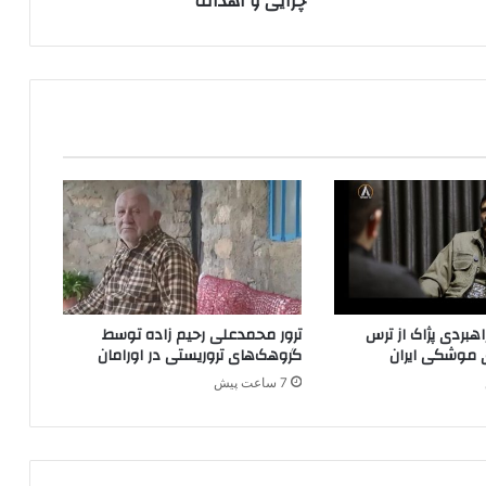
چرایی و اهداف
ر
ی
م
ی
ا
ن
پ‌
ک‌
ک
و
ب
ا
ر
ز
بردی پژاک از ترس
ترور محمدعلی رحیم زاده توسط
ا
 موشکی ایران
گروهک‌های تروریستی در اورامان
ن
7 ساعت پیش
ی‌
ه
ا
؛
چ