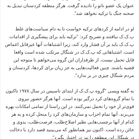
عنوان یک عضو ناتو را نادیده گرفت. هرگز منطقه کردستان تبدیل به
صحنه جنگ با ترکیه نخواهد شد”.
او در ادامه از کردهای ترکیه خواست تا به دام سیاست‌های غلط
پ.ک.ک نیافتند و تصریح کرد: “ترکیه باید برای پیشگیری از اقدامات
پ.ک.ک باید بر آن فشار وارد کند، زیرا اشتباهات آنها غیرقابل اغماض
است. اشتباهاتی که پ.ک.ک در شنگال مرتکب شده است واقعا
قابل تحمل نیست. از طرفداران این گروه می‌خواهم تا متوجه این
قضیه باشند. چنین فعالیت‌هایی به جز زیان برای کردها، کردستان و
مردم شنگال چیزی در بر ندارد”.
به گفته ویسی “گروه پ.ک.ک از ابتدای تاسیس در سال ۱۹۷۸ تاکنون
با تمام گروه‌های کرد درگیر بوده است. آنها هرگز حضور نیروی
قوی‌تر از خود را تحمل نمی‌کنند. در این راستا از تمامی امکانات بهره
می‌برند. آنها تمام احزاب و سازمان‌های کرد را منحل کرده و به هر
کدام از آنها برچسب‌هایی نظیر اصلاح‌طلب، فرصت‌طلب، بدوی و
خائن زده است. اکنون نیز همانطور که می‌بینید قصد دارد با دخالت
در شنگال این منطقه را نیز در اختیار بگیرد”.