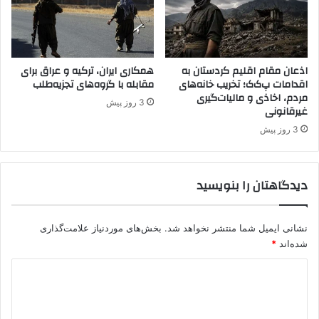
ت
ت
ه
ج
ز
ی
ه
اذعان مقام اقلیم کردستان به
همکاری ایران، ترکیه و عراق برای
اقدامات پ‌ک‌ک؛ تخریب خانه‌های
مقابله با گروه‌های تجزیه‌طلب
ط
مردم، اخاذی و مالیات‌گیری
ل
3 روز پیش
غیرقانونی
ب
پ
3 روز پیش
ژ
ا
ک
دیدگاهتان را بنویسید
/
ن
ق
نشانی ایمیل شما منتشر نخواهد شد.
بخش‌های موردنیاز علامت‌گذاری
ش
شده‌اند
*
ی
ک
د
م
ی
و
س
د