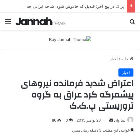
پژاک در پیچ آخر؛ قندیل که خاموش شود، شاخه ایرانی چه خواهد کرد؟
جستجو برای
منو
خانه
/
اخبار
اخبار
اعتراض شدید فرمانده نیروهای
پیشمرگه کرد عراق به گروه
تروریستی پ.ک.ک
بیتا وان
ا
23 نوامبر 2015
0
86
ر
خواندن این مطلب 3 دقیقه زمان میبرد
س