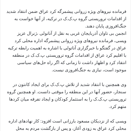
ا
ل
فرمانده نیروهای ویژه زروانی پیشمرگه کرد عراق ضمن انتقاد شدید
ا
از اقدامات تروریستی گروه پ.ک.ک در ترکیه، از آنها خواست به
ی
جنگ‌افروزی پایان دهند.
م
انجمن بی تاوان آذربایجان غربی به نقل از آناتولی ،ژنرال عزیز
ی
ویسی، فرمانده نیروهای ویژه زروانی پیشمرگه اداره محلی کرد
ل
عراق در گفتگو با خبرگزاری آناتولی با اشاره به اهمیت رابطه ترکیه
با اقلیم کرد عراق از اقدامات گروه تروریستی پ.ک.ک در منطقه
انتقاد کرد و اظهار داشت تا زمانی که اگر راه حل‌های سیاسی
موجود است، نیازی به جنگ‌افروزی نیست.
وی همچنین با انتقاد شدید از تلاش پ.ک.ک برای ایجاد کانتون در
سنجار، حضور آنها در این منطقه را موقتی دانست. او همچنین گروه
تروریستی پ.ک.ک را به استثمار کودکان و ایجاد تفرقه میان کردها
متهم کرد.
ویسی که از نزدیکان مسعود بارزانی است افزود: کار نهادهای اداره
محلی کرد عراق به زودی آغاز، و پس از بازگشت مردم به محل