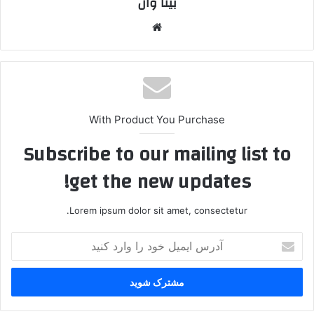
بیتا وان
وبس
ایت
With Product You Purchase
Subscribe to our mailing list to
get the new updates!
Lorem ipsum dolor sit amet, consectetur.
آ
د
ر
س
ا
ی