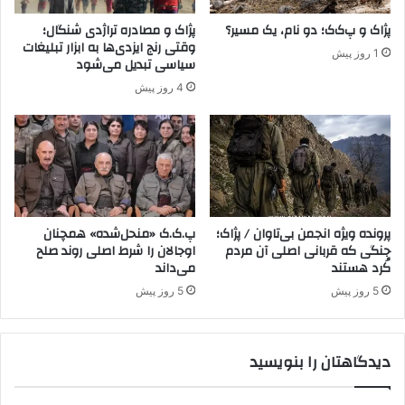
ط
ه‌
ق
پژاک و پ‌ک‌ک؛ دو نام، یک مسیر؟
پژاک و مصادره تراژدی شنگال؛
ه
س
وقتی رنج ایزدی‌ها به ابزار تبلیغات
1 روز پیش
ا
د
سیاسی تبدیل می‌شود
و
ب
4 روز پیش
و
ا
ا
پ
ق
.
ع
ک
ی
.
ت
ک
پ
ش
ن
د
پرونده ویژه انجمن بی‌تاوان / پژاک؛
پ.ک.ک «منحل‌شده» همچنان
ه
جنگی که قربانی اصلی آن مردم
اوجالان را شرط اصلی روند صلح
؛
کُرد هستند
می‌داند
ا
ف
ن
ش
5 روز پیش
5 روز پیش
ن
ا
س
ر
ل‌
ه
دیدگاهتان را بنویسید
ک
ا
ش
ب
ی
ر