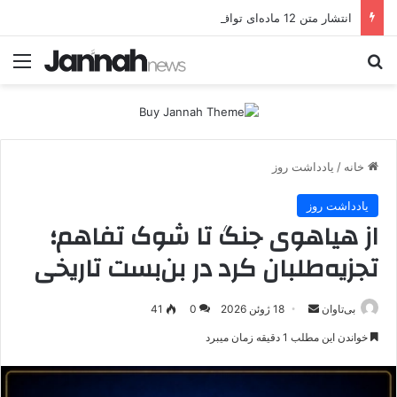
انتشار متن 12 ماده‌ای توافق نهایی بین ترکیه و پ.ک.ک
جستجو برای
منو
خانه
/
یادداشت روز
یادداشت روز
از هیاهوی جنگ تا شوک تفاهم؛
تجزیه‌طلبان کرد در بن‌بست تاریخی
بی‌تاوان
ا
18 ژوئن 2026
0
41
ر
خواندن این مطلب 1 دقیقه زمان میبرد
س
ا
ل