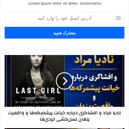
Lorem ipsum dolor sit amet, consectetur.
آ
د
ر
س
ا
ی
م
ی
ن
ل
ا
خ
د
و
ی
د
ا
ر
م
ا
ر
و
ا
ا
د
نادیا مراد و افشاگری درباره خیانت پیشمرگه‌ها و واقعیت
ر
و
پنهان نسل‌کشی ایزدی‌ها
د
ا
ک
ف