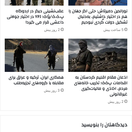
أ
ن
ی
گ
نورالدین دمیرتاش: حتی اگر جهان را
عقب‌نشینی دیگر در اردوگاه
د
ر
هم در اختیار داشتیم، به‌دنبال
پ.ک.ک/پژاک؛ YPJ در اختیار جولانی
ا
و
تشکیل دولت کُردی نبودیم
داعشی قرار می گیرد!
د
ه
5 ساعت پیش
2 روز پیش
ن
ت
ب
ر
ه
و
H
ر
D
ی
P
س
خ
ت
و
ی
اذعان مقام اقلیم کردستان به
همکاری ایران، ترکیه و عراق برای
ا
اقدامات پ‌ک‌ک؛ تخریب خانه‌های
مقابله با گروه‌های تجزیه‌طلب
پ
مردم، اخاذی و مالیات‌گیری
س
.
3 روز پیش
غیرقانونی
ت
ک
ه
.
2 روز پیش
ه
ک
ا
د
ی
ر
دیدگاهتان را بنویسید
خ
ت
و
ر