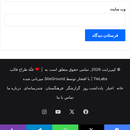
وب‌ سایت
© کپی‌رایت 2026, تمامی حقوق متعلق است به |
جَنَّة طراح قالب
TieLabs
| با افتخار توسط
SiteGround
میزبانی شده
خانه
اخبار
یادداشت روز
گزارشگر
فرهنگستان
چندرسانه‌ای
درباره ما
تماس با ما
فیس
X
یوتیوب
اینستاگرام
بوک