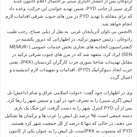
اردوغان پس از انتشار اخباری مبنی بر احتمال اعلام کانتون جدید
ا
گری سپی از جانب PYD، ضمن تهدید خواندن این حرکت، وعده داد
ی
که برای مقابله با تهدید PYD در مرز های جنوب شرقی اقدامات لازم
م
انجام خواهد شد.
ی
hانجمن بی تاوان آذربایجان غربی به نقل از دیلی صباح، رجب طیب
ل
رادوغان ، رئیس جمهور ترکیه، در اظهاراتی که دیروز یکشنبه در
کنفدراسیون اتحادیه های تجاری بخش خدمات عمومی (
MEMUR-
SEN
) ایراد کرد، متعهد شد که در مرز های جنوب شرقی ترکیه در
مقابل تهدیدات شاخۀ سوری حزب کارگران کردستان (
PKK
)، یعنی
حزب اتحاد دموکراتیک (
PYD
)، اقدامات و تمهیدات لازم اندیشیده و
اعمال گردد.
وی در اظهارات خود گفت: «دولت اسلامی عراق و شام (داعش) تل
ابیض [گری سپی] را به تصرف خود در آورد و سپس شهر را رها کرد.
پس از آن
PYD
کنترل شهر را به دست گرفت. این جنگ یک بازی
دسته جمعی است. ۹۵ درصد تل ابیض را عرب ها و ترکمان ها تشکیل
می دهند، در حالی که تنها ۵ درصد از کل جمعیت شهر کرد هستند.
PYD
که منسوب به
PKK
است، تل ابیض را به عنوان یکی از کانتون