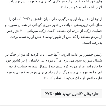
های خود اعلام کرد. ترکیه هر کاری که برای برخورد با این تهدیدات
لازم باشد، انجام خواهد داد.»
اردوغان ضمن یادآوری درگیری های میان داعش و
PYD
، که آن را
سازمانی تروریستی خواند، در شهر مرزی کوبانی در شمال سوریه و
حمایت ترکیه از مردم آن منطقه، گفت ترکیه میزبانی ۲۰۰ هزار نفر
از مردم منطقه را که پس از ظهور تهدید داعش آواره شده بودند،
پذیرفته است.
رئیس جمهور در ادامه افزود: «آنها حتی ادعا کردند که من از جنگ در
شمال سوریه سود می برم. ما آن مردم بی خانمان را در کشور خود
جا داده ایم. ما از مردم کرد ستم دیدۀ شمال سوریه حمایت کرده
ایم. ما به نیرو های پیشمرگ اجازه دادیم برای ورود به کوبانی و نبرد
علیه داعش از خاک ترکیه استفاده کنند.»
اردوغان ;کانتون ;تهدید PYD; pkk