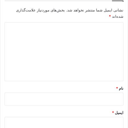
د
ک
نشانی ایمیل شما منتشر نخواهد شد.
بخش‌های موردنیاز علامت‌گذاری
ر
ی
شده‌اند
*
ا
ه
ن
د
ش
ا
ی
ن
د
د
گ
ه
ن
ا
د
ه
*
نام
*
ایمیل
*