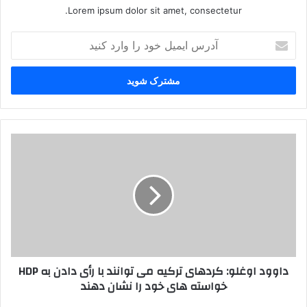
Lorem ipsum dolor sit amet, consectetur.
آ
د
ر
س
ا
ی
م
ی
د
ل
ا
خ
و
و
و
د
د
ر
ا
ا
و
و
غ
ا
ل
داوود اوغلو: کردهای ترکیه می توانند با رأی دادن به HDP
ر
و
خواسته های خود را نشان دهند
د
:
ک
ک