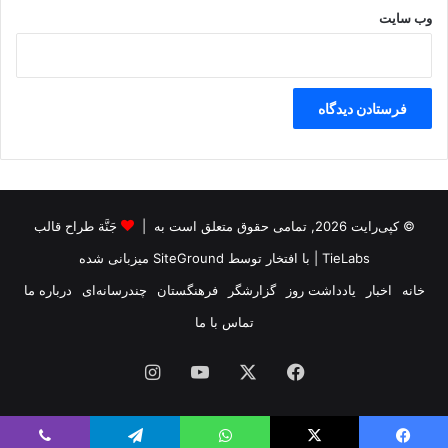
وب‌ سایت
© کپی‌رایت 2026, تمامی حقوق متعلق است به |
جَنَّة طراح قالب
TieLabs
| با افتخار توسط
SiteGround
میزبانی شده
خانه
اخبار
یادداشت روز
گزارشگر
فرهنگستان
چندرسانه‌ای
درباره ما
تماس با ما
فیس
X
یوتیوب
اینستاگرام
بوک