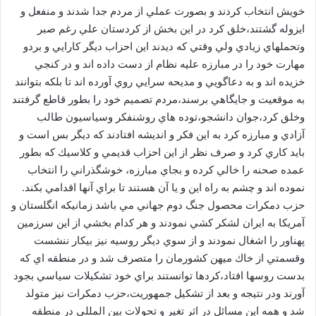
خويش انتخاب كردند و بصورت عملي از مردم جدا شدند و منفعل و
ايزوله گشتند،خلق كرد در اين بخش از كردستان علي رغم صبر
وتحملهاي زيادي ولي وقتي كه ديدند اين احزاب ديگر كارايي و بردو
مهارت خود را در مبارزه عليه نظام از دست داده اند و در كنجي
خزيده اند و به دعاگويي و مديحه سرايي روي آورده اند تا بلكه بتوانند
به موقعيت و جايگاهي برسند،مردم تصميم خود را بطور قاطع گرفتند
وخلق كرد،جوان دانشجو،توده هاي روشنفكر وسياسيون طالب
آزادي و مبارزه كرد به اين فكر و انديشه افتادند كه ديگر بس است و
بايد كاري كرد و صرف نظر از اين احزاب قديمي و كلاسيك كه بطور
عمده صحنه را خالي كرده و بجاي مبارزه، خوشگذراني را انتخاب
نموده اند و چشم به راه اين و يا آن هستند تا براي آنها اقدامي بكند.
حزب دمكرات محصول جنگ دوم جهاني مي باشد زمانيكه انگلستان و
آمريكا به ايران لشكر كشي نمودند و هر كدام بخشي از اين سرزمين
پهناور را اشغال نمودند و از سوي ديگر روسيه نيز بيكار ننشست
وقسمتي از خاك ميهن كشورمان را متصرف شد و در منطقه اي كه
بدست روسها افتاد،كردها توانستند براي خود تشكيلات سياسي بجود
آورند ودر نتيجه و بعد از تشكيل جمهوريت،حزب دمكرات نيز متولد
شد و همه اين مسائل در اثر تغير و تحولات بين المللي در منطقه