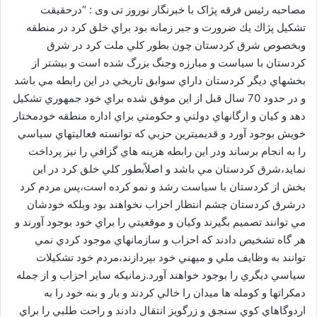
ا
مصاحبه رئیس فرقه پژاک با خبرنگار نوروز تی وی : “درحقيقت
ل
تشكيل پژاك يك ضرورت و جبر زمانه بود براي خلق كرد در منطقه
ا
وبخصوص شرق كردستان چون بطور كلي ملت كرد در شرق
ی
كردستان با سياست و مبارزه وجنگ بزرگ شده است و بيشتر از
م
بخشهاي ديگر كردستان داراي سوابق تاريخي در اين رابطه مي باشد
ی
و در حدود 70 سال قبل از اين موفق شده براي خود جمهوري تشكيل
ل
دهد و كيان و ارگانهاي دولتي و حكومتي براي اداره منطقه خودمختار
خويش بوجود آورد و قديميترين حزبي كه توانسته فعاليتهاي سياسي
را به انجام برساند ودر اين رابطه هزينه هاي گزافي را نيز پرداخت
نمايد،شرق كردستان مي باشد و اصلاًبطور كلي خلق كرد در اين
بخش از كردستان با سياست رشد و نمو كرده است،پس مردم كرد
درشرق كردستان چشم انتظار احزاب نخواهند بود وبلكه خودشان
مي توانند تصميم بگيرند وكيان و موقعيتي را براي خود بوجود آورند و
هر گاه تشخيص دادند كه احزاب و سازمانهاي موجود كردي نمي
توانند به وظايف ملي و ميهني خود بپردازند،مردم خود تشكيلات
سياسي ديگري را بوجود خواهند آورد.زمانيكه ساير احزاب و از جمله
دمكراتها و كومله ها ميدان را خالي كردند و بار و بنه خود را به
اردوگاهاي كوي سنجق و زرگويز انتقال دادند و راحت طلبي را براي