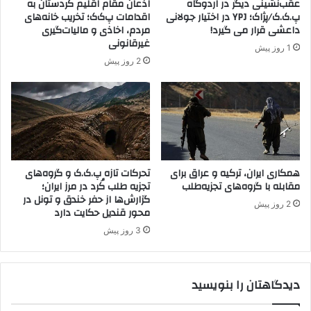
عقب‌نشینی دیگر در اردوگاه
اذعان مقام اقلیم کردستان به
و
پ.ک.ک/پژاک؛ YPJ در اختیار جولانی
اقدامات پ‌ک‌ک؛ تخریب خانه‌های
پ
داعشی قرار می گیرد!
مردم، اخاذی و مالیات‌گیری
ا
غیرقانونی
1 روز پیش
ق
2 روز پیش
ا
ط
ع
ا
ن
ه
ب
همکاری ایران، ترکیه و عراق برای
تحرکات تازه پ.ک.ک و گروه‌های
ا
مقابله با گروه‌های تجزیه‌طلب
تجزیه طلب کُرد در مرز ایران؛
پ
گزارش‌ها از حفر خندق و تونل در
.
2 روز پیش
محور قندیل حکایت دارد
ک
.
3 روز پیش
ک
ب
ر
دیدگاهتان را بنویسید
خ
و