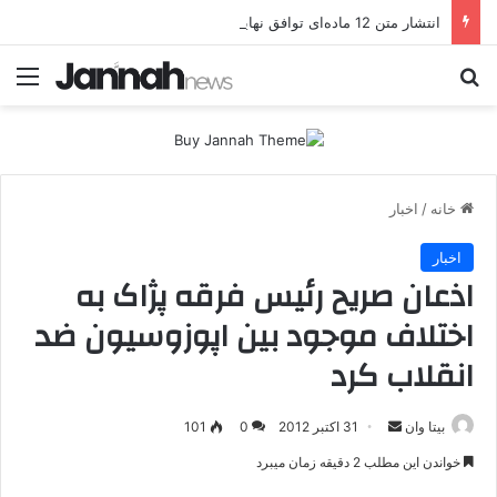
انتشار متن 12 ماده‌ای توافق نهایی بین ترکیه و پ.ک.ک
جستجو برای
منو
خانه
/
اخبار
اخبار
اذعان صریح رئیس فرقه پژاک به
اختلاف موجود بین اپوزوسیون ضد
انقلاب کرد
بیتا وان
ا
31 اکتبر 2012
0
101
ر
خواندن این مطلب 2 دقیقه زمان میبرد
س