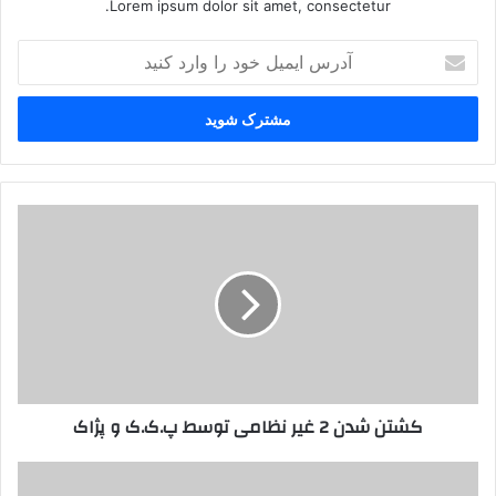
Lorem ipsum dolor sit amet, consectetur.
آ
د
ر
س
ا
ی
م
ی
ک
ل
ش
خ
ت
و
ن
د
ش
ر
د
ا
ن
و
2
ا
غ
کشتن شدن 2 غیر نظامی توسط پ.ک.ک و پژاک
ر
ی
د
ر
ک
ن
ا
ن
ظ