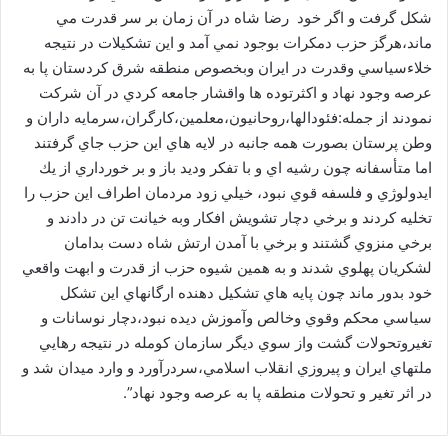
شكل گرفت و اگر خود رضا شاه در آن زمان بر سر قدرت مي
ماند،هرگز حزب دمكرات بوجود نمي آمد و اين تشكيلات در نتيجه
خلاءسياسي وقدرت در ايران وبخصوص منطقه شرق كردستان پا به
عرصه وجود نهاد و اكثرتوده ها واقشار جامعه كردي در آن شركت
نمودند از جمله:فئودالها،روحانيون،معلمين،كارگران،سرمايه داران و
وطن پرستان بصورت همه جانبه در لايه هاي اين حزب جاي گرفتند
اما متأسفانه چون رشيه اي و با تفكر وديد باز و بر خورداري از يك
ايدولوژي و فلسفه قوي نبود، خيلي زود مردمان اطراف اين حزب را
تخليه كردند و برخي دچار تشويش افكار وبه خيانت تن در دادند و
برخي منزوي گشتند و برخي با آمدن ارتش شاه دست بدامان
لشكريان پهلوي شدند و به همين شيوه حزب از قدرت و ابهت واقعي
خود بدور ماند چون پايه هاي تشكيل دهنده ارگانهاي اين تشكل
سياسي محكم وقوي وخالص وآموزش ديده نبود،دچار نوسانات و
تغيروتحولات گشت واز سوي ديگر سازمان كومله در نتيجه رهايي
ملتهاي ايران و پيروزي انقلاب اسلامي،سردرآورد و وارد ميدان شد و
در اثر تغير و تحولات منطقه پا به عرصه وجود نهاد”.