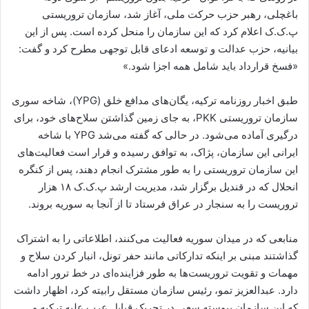
باغچلی، رهبر حزب حرکت ملی، آغاز شد، سازمان تروریستی
پ.ک.ک اعلام کرد که این سازمان را منحل کرده است. پس از این
بیانیه، حزب عدالت و توسعه ادعای قابل توجهی مطرح کرد و گفت:
«فسخ قرارداد باید شامل همه اجزا شود.»
طبق اخبار روزنامه ترکیه، یگان‌های مدافع خلق (YPG)، شاخه سوری
سازمان تروریستی PKK، به جای زمین گذاشتن سلاح‌های خود، برای
درگیری آماده می‌شود. در حالی که گفته می‌شد YPG با شاخه
ایرانی این سازمان، پژاک، به توافق رسیده و قرار است فعالیت‌های
این سازمان تروریستی را به طور مشترک انجام دهند، پس از کنگره
انحلال که در قندیل برگزار شد، مدیریت ارشد پ.ک.ک ۱۸ هزار
تروریست را به سنجار در عراق فرستاد تا از آنجا به سوریه بروند.
منابعی که در میدان سوریه فعالیت می‌کنند، اطلاعاتی را به اشتراک
گذاشتند مبنی بر اینکه تدارکاتی مانند حفر تونل، انبار کردن سلاح و
مهمات و تقویت تروریست‌ها به طور فزاینده‌ای در خط ترور ادامه
دارد. عبدالعزیز تمو، رئیس سازمان مستقل رابیته کرد، اظهار داشت
که این سازمان پیوسته سعی در تحریک قبایل عرب علیه ترکیه و