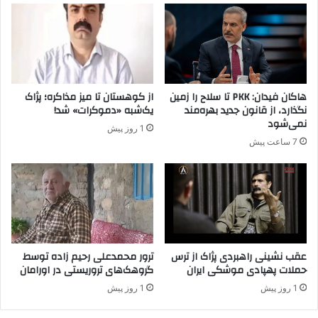
ا
ک
ی
ا
ص
ز
ل
ر
ح
و
و
ز
هاکان فیدان: PKK تا سلاح را زمین
از کوهستان تا میز مذاکره؛ پژاک
د
ه
نگذارد، از قانون جدید بهره‌مند
یک‌شبه «دموکرات» شد!
م
ا
نمی‌شود
1 روز پیش
و
ی
7 ساعت پیش
ک
ح
ر
ض
ا
و
س
ر
ی
د
؟
ر
پ
ژ
عقب نشینی راهبردی پژاک از ترس
ترور محمدعلی رحیم زاده توسط
حملات پهپادی موشکی ایران
گروهک‌های تروریستی در اورامان
ا
ک
1 روز پیش
1 روز پیش