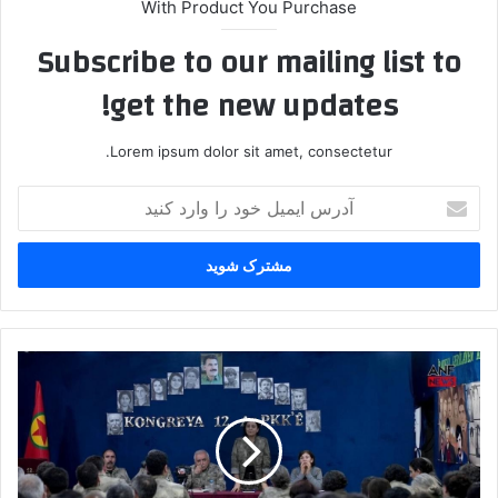
With Product You Purchase
Subscribe to our mailing list to
get the new updates!
Lorem ipsum dolor sit amet, consectetur.
آ
د
ر
س
ا
ی
م
ی
غ
ل
ی
خ
ر
و
ن
د
ظ
ر
ا