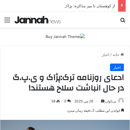
از کوهستان تا میز مذاکره؛ پژاک یک‌شبه «دموکرات» شد!
جستجو برای
منو
خانه
/
اخبار
اخبار
ادعای روزنامه ترک:پژاک و ی.پ.گ
در حال انباشت سلاح هستند!
بی‌تاوان
ا
26 می 2025
0
58
ر
خواندن این مطلب 2 دقیقه زمان میبرد
س
ا
ل