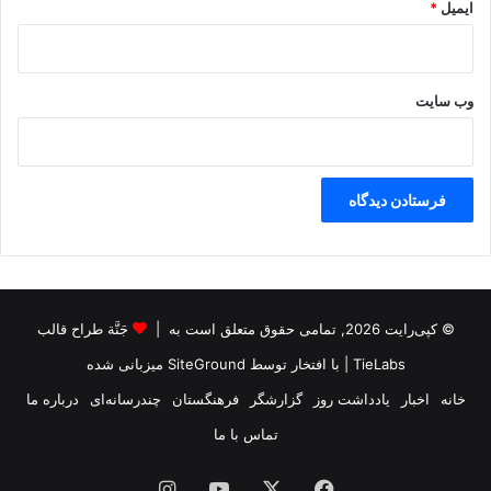
ایمیل
*
وب‌ سایت
© کپی‌رایت 2026, تمامی حقوق متعلق است به |
جَنَّة طراح قالب
TieLabs
| با افتخار توسط
SiteGround
میزبانی شده
خانه
اخبار
یادداشت روز
گزارشگر
فرهنگستان
چندرسانه‌ای
درباره ما
تماس با ما
فیس
X
یوتیوب
اینستاگرام