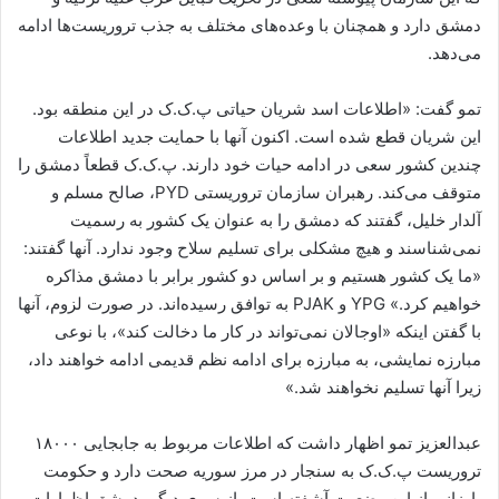
دمشق دارد و همچنان با وعده‌های مختلف به جذب تروریست‌ها ادامه
می‌دهد.
تمو گفت: «اطلاعات اسد شریان حیاتی پ.ک.ک در این منطقه بود.
این شریان قطع شده است. اکنون آنها با حمایت جدید اطلاعات
چندین کشور سعی در ادامه حیات خود دارند. پ.ک.ک قطعاً دمشق را
متوقف می‌کند. رهبران سازمان تروریستی PYD، صالح مسلم و
آلدار خلیل، گفتند که دمشق را به عنوان یک کشور به رسمیت
نمی‌شناسند و هیچ مشکلی برای تسلیم سلاح وجود ندارد. آنها گفتند:
«ما یک کشور هستیم و بر اساس دو کشور برابر با دمشق مذاکره
خواهیم کرد.» YPG و PJAK به توافق رسیده‌اند. در صورت لزوم، آنها
با گفتن اینکه «اوجالان نمی‌تواند در کار ما دخالت کند»، با نوعی
مبارزه نمایشی، به مبارزه برای ادامه نظم قدیمی ادامه خواهند داد،
زیرا آنها تسلیم نخواهند شد.»
عبدالعزیز تمو اظهار داشت که اطلاعات مربوط به جابجایی ۱۸۰۰۰
تروریست پ.ک.ک به سنجار در مرز سوریه صحت دارد و حکومت
بارزانی از این وضعیت آشفته است. از سوی دیگر، دمشق اظهارات