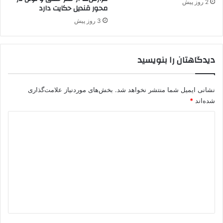
2 روز پیش
محور قندیل حکایت دارد
د
ش
ا
ت
3 روز پیش
ش
ه
ت
ا
س
س
دیدگاهتان را بنویسید
ر
ت
ا
ن
نشانی ایمیل شما منتشر نخواهد شد.
بخش‌های موردنیاز علامت‌گذاری
گ
شده‌اند
*
ر
و
د
ه
ی
ک
ه
د
ا
گ
ی
ت
ا
ر
ه
و
ر
*
ی