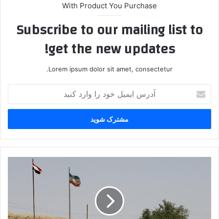
With Product You Purchase
Subscribe to our mailing list to
get the new updates!
Lorem ipsum dolor sit amet, consectetur.
آ
د
ر
س
ا
ی
م
ی
ه
ل
م
خ
ک
و
ا
د
ر
ر
ی