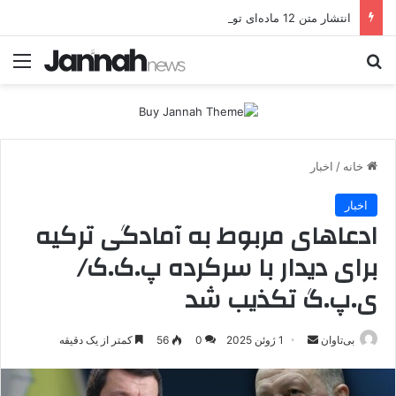
انتشار متن 12 ماده‌ای توافق نهایی بین ترکیه و پ.ک.ک
جستجو برای
منو
خانه
/
اخبار
اخبار
ادعا‌های مربوط به آمادگی ترکیه
برای دیدار با سرکرده پ.ک.ک/
ی.پ.گ تکذیب شد
بی‌تاوان
ا
1 ژوئن 2025
0
56
کمتر از یک دقیقه
ر
س