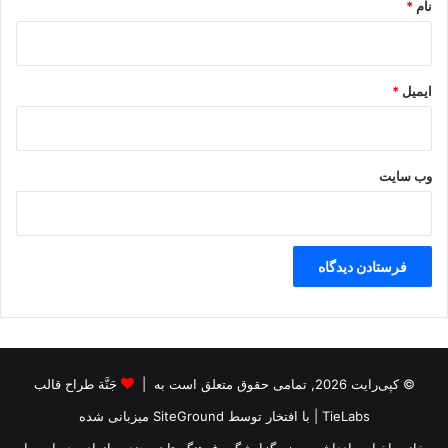
نام
*
س
ت
ی
ایمیل
*
وب‌ سایت
© کپی‌رایت 2026, تمامی حقوق متعلق است به |
جَنَّة طراح قالب
TieLabs
| با افتخار توسط
SiteGround
میزبانی شده
خانه
اخبار
یادداشت روز
گزارشگر
فرهنگستان
چندرسانه‌ای
درباره ما