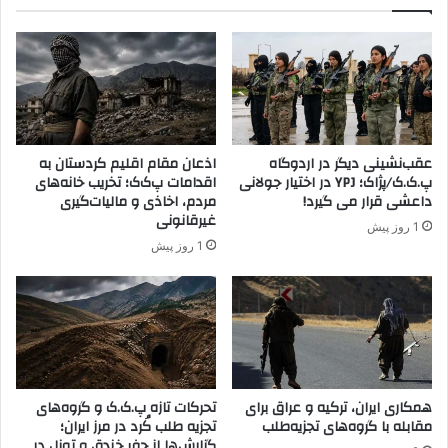
ت
د
و
ا
ا
ز
ف
ه
ق
پ
ن
.
ا
ک
م
.
عقب‌نشینی دیگر در اردوگاه
اذعان مقام اقلیم کردستان به
ه
ک
پ.ک.ک/پژاک؛ YPJ در اختیار جولانی
اقدامات پ‌ک‌ک؛ تخریب خانه‌های
ا
ک
داعشی قرار می گیرد!
مردم، اخاذی و مالیات‌گیری
م
و
غیرقانونی
1 روز پیش
ن
د
1 روز پیش
ی
ک
ت
ا
ی
ن
ب
ک
ر
ر
ا
د
ی
ر
ب
همکاری ایران، ترکیه و عراق برای
تحرکات تازه پ.ک.ک و گروه‌های
ا
مقابله با گروه‌های تجزیه‌طلب
تجزیه طلب کُرد در مرز ایران؛
ا
ن
گزارش‌ها از حفر خندق و تونل در
ز
ک