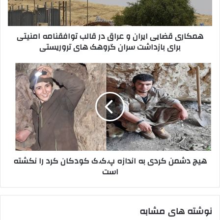
ا
ق
و
ض
ا
ا
همکاری قضایی ایران و عراق در قالب توافقنامه امنیتی
ر
ی
برای بازداشت سران گروهک های تروریستی
د
ی
ک
ا
ن
ی
ه
ی
ر
ی
د
ا
چ
ن
د
و
ش
ع
م
ر
ن
ا
ک
ق
ر
هیچ دشمن کردی به اندازه پ.ک.ک کودکان کرد را نکشته
د
د
است
ر
ی
ق
ب
ا
ه
ل
ا
نوشته های مشابه
ب
ن