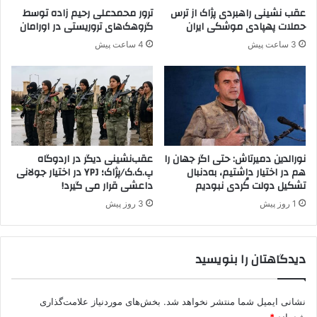
ل
عقب نشینی راهبردی پژاک از ترس
ترور محمدعلی رحیم زاده توسط
ف
حملات پهپادی موشکی ایران
گروهک‌های تروریستی در اورامان
ی
3 ساعت پیش
4 ساعت پیش
گ
ر
ی
نورالدین دمیرتاش: حتی اگر جهان را
عقب‌نشینی دیگر در اردوگاه
هم در اختیار داشتیم، به‌دنبال
پ.ک.ک/پژاک؛ YPJ در اختیار جولانی
تشکیل دولت کُردی نبودیم
داعشی قرار می گیرد!
1 روز پیش
3 روز پیش
دیدگاهتان را بنویسید
نشانی ایمیل شما منتشر نخواهد شد.
بخش‌های موردنیاز علامت‌گذاری