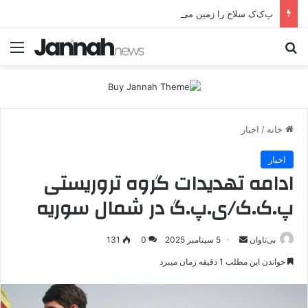
پ‌ک‌ک سلاح را زمین می‌گذارد؛ صلح یا تغییر زمین بازی؟
جستجو برای
منو
خانه
/
اخبار
اخبار
ادامه تهدیدات گروه تروریستی
پ.ک.ک/ی.پ.گ در شمال سوریه
بی‌تاوان
ا
5 سپتامبر 2025
0
131
ر
خواندن این مطلب 1 دقیقه زمان میبرد
س
ا
ل