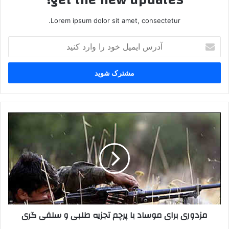
Lorem ipsum dolor sit amet, consectetur.
آ
د
ر
س
ا
ی
م
ی
م
ل
ز
خ
د
و
و
د
ر
ر
ی
ا
ب
و
ر
ا
ا
مزدوری برای موساد با پرچم تجزیه طلبی و سلفی گری
ر
ی
د
م