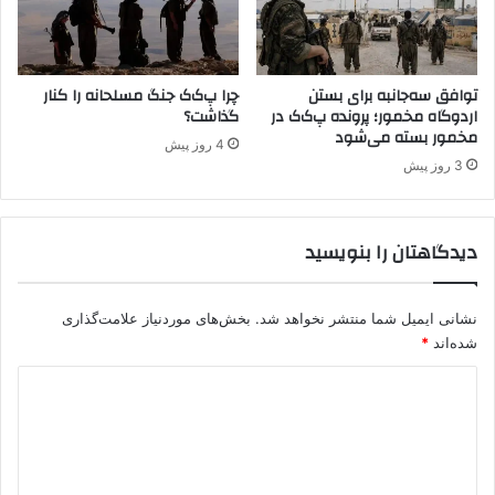
م
ت
ر
و
توافق سه‌جانبه برای بستن
چرا پ‌ک‌ک جنگ مسلحانه را کنار
ر
اردوگاه مخمور؛ پرونده پ‌ک‌ک در
گذاشت؟
ی
مخمور بسته می‌شود
س
4 روز پیش
ت
3 روز پیش
ی
دیدگاهتان را بنویسید
نشانی ایمیل شما منتشر نخواهد شد.
بخش‌های موردنیاز علامت‌گذاری
شده‌اند
*
د
ی
د
گ