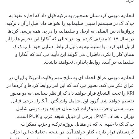
اتحادیه میهنی کردستان همچنین به ترکیه قول داد که اجازه نفوذ به
پ ک ک در سیستم امنیتی سلیمانیه را نخواهد داد. قبل از آن ، ترکیه
پروازهای بین المللی به اربیل و سلیمانیه را در پی همه پرسی کردها
در سال ۲۰۱۷ متوقف کرده بود. در حالی که آنکارا این تحریم ها را از
اربیل لغو کرد ، با سلیمانیه به دلیل ارتباط ادعایی خود با پ ک ک
همان کار را نکرد. ناظران می گویند این تأیید می کند که آنکارا و
سلیمانیه در آینده روابط پایداری نخواهند داشت.
اتحادیه میهنی عراق لحظه ای به نتایج مهم رقابت آمریکا و ایران در
عراق فکر می کند. تصور می کند که این امر روابط کردها و کردها در
KRI را تحت الشعاع قرار خواهد داد که از نظر سیاسی به دو محور
تقسیم خواهد شد. گروه اول شامل واشنگتن ، آنکارا ، برخی قبایل
عرب سنی و حزب دموکرات کردستان خواهد بود. دومی شامل
تهران ، بغداد ، PMF ، برخی از قبایل شیعه عرب و PUK است.
پ.ک.ک با جبهه ای که در مقابل پروژه ترکیه و حزب دمکرات
کردستان قرار دارد ، کنار خواهد آمد. در نتیجه ، تعاملات این احزاب