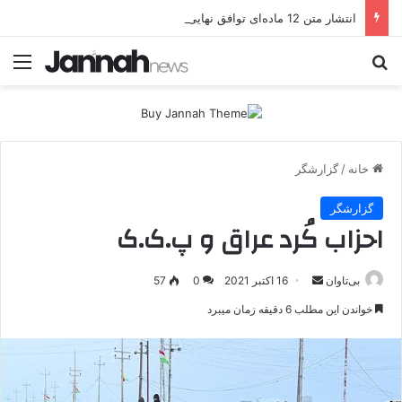
انتشار متن 12 ماده‌ای توافق نهایی بین ترکیه و پ.ک.ک
جستجو برای
منو
خانه
/
گزارشگر
گزارشگر
احزاب کُرد عراق و پ.ک.ک
بی‌تاوان
ا
16 اکتبر 2021
0
57
ر
خواندن این مطلب 6 دقیقه زمان میبرد
س
ا
ل
ا