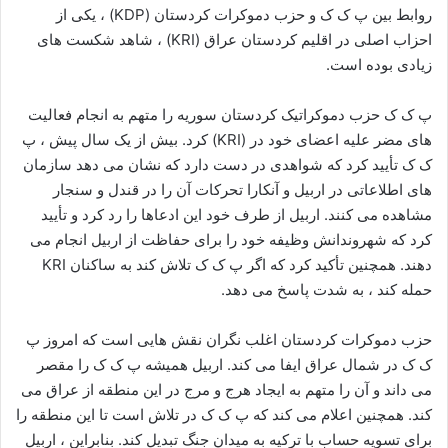
روابط بین پ ک ک و حزب دموکرات کردستان (KDP) ، یکی از
احزاب اصلی در اقلیم کردستان عراق (KRI) ، شاهد شکست های
زیادی بوده است.
پ ک ک حزب دموکراتیک کردستان سوریه را متهم به انجام فعالیت
های مضر علیه اعضای خود در (KRI) کرد. بیش از یک سال پیش ، پ
ک ک تأیید کرد که شواهدی در دست دارد که نشان می دهد سازمان
های اطلاعاتی در اربیل و آنکارا تحرکات آن را در قندل و سنجار
مشاهده می کنند. اربیل از طرف خود این ادعاها را رد کرد و تأیید
کرد که شهروندانش وظیفه خود را برای حفاظت از اربیل انجام می
دهند. همچنین تأکید کرد که اگر پ ک ک تلاش کند به ساکنان KRI
حمله کند ، به شدت پاسخ می دهد.
حزب دموکرات کردستان اغلب نگران نقش هایی است که امروز پ
ک ک در شمال عراق ایفا می کند. اربیل همیشه پ ک ک را مقصر
می داند و آن را متهم به ایجاد هرج و مرج در این منطقه از عراق می
کند. همچنین اعلام می کند که پ ک ک در تلاش است تا این منطقه را
برای تسویه حساب با ترکیه به میدان جنگ تبدیل کند. بنابراین ، اربیل