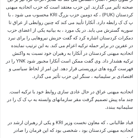
صحنه تأثیر می گذارند. این حزب معتقد است که حزب اتحادیه میهنی
کردستان (PUK) ، که دومین حزب بزرگ KRI محسوب می شود ، با
پ ک ک رابطه دارد. آنکارا تأیید می کند که چنین روابطی از عراق تا
سوریه گسترش می یابد. در یک مورد ، به بیانیه یکی از اعضای حزب
دمکرات کردستان اشاره کرد که گفت حزبش نیروهایی را برای نبرد
در عفرین در برابر حمله ترکیه اعزام می کند. به این ترتیب نماینده
اتحادیه میهنی کردستان در آنکارا به رهبران خود نسبت به واکنش
ترکیه هشدار داد. وی گفت ممکن است آنکارا مجبور شود YNK را در
فهرست گروه های تروریستی قرار دهد. این امر از لحاظ سیاسی و
اقتصادی بر سلیمانیه ، سنگر این حزب تأثیر می گذارد.
اتحادیه میهنی عراق در حال عادی سازی روابط خود با ترکیه است.
چند ماه پیش تصمیم گرفت مقر سازمانهای وابسته به پ ک ک را در
سلیمانیه ببندد.
قباد طالبانی ، که معاون نخست وزیر KRI و یکی از رهبران ارشد در
اتحادیه میهنی کردستان بود ، شخصی بود که این فرمان را صادر
کرد.