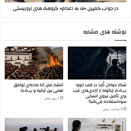
ر
پ
در جواب کمپین «نه به اعدام» گروهک های تروریستی
م
ی
ی
ن
ک
«
ن
ن
نوشته های مشابه
م
ه
و
ب
ب
ه
ه
ا
ت
ع
ر
د
ک
ا
ی
م
خ
»
شکار جوانان کُرد در قلب اروپا؛
انتشار متن 12 ماده‌ای توافق
و
گ
پ.ک.ک چگونه از آزادی‌های غرب
نهایی بین ترکیه و پ.ک.ک
ا
ر
برای تأمین نیروی انسانی
1 روز پیش
ب
و
سوءاستفاده می‌کند؟
م
ه
9 ساعت پیش
ی
ک
ب
ه
ی
ا
ن
ی