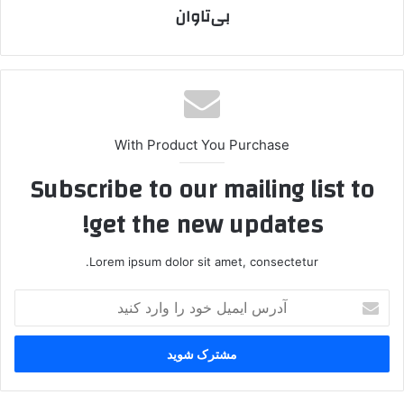
بی‌تاوان
With Product You Purchase
Subscribe to our mailing list to
get the new updates!
Lorem ipsum dolor sit amet, consectetur.
آ
د
ر
س
ا
ی