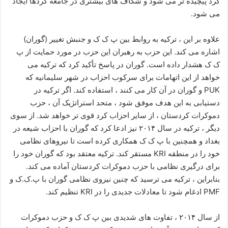
کرد پیچیده تر می شود و شکاف های بیشتری در جامعه کردها ایجاد
می شود.
علاوه بر این ، ترکیه به روابط بین پ ک ک و جنبش تغییر (گوران)
اشاره می کند. این حزب به رهبران این حزب در مورد حمایت از پ
ک ک هشدار داده است. گوران در پاسخ تأکید کرد که ترکیه می
خواهد از این اتهامات برای سرکوب احزاب در شهر سلیمانیه که
PUK و گوران در آن کار می کنند ، استفاده کند. اگر ترکیه در
دستیابی به این هدف موفق شود ، متحد استراتژیک آن ، حزب
دموکرات کردستان ، از سایر احزاب کرد قوی تر خواهد شد. از سوی
دیگر ، ترکیه در سال ۲۰۱۴ نیز ادعا کرد که گوران با احزاب شیعه در
بغداد و همچنین با پ ک ک همکاری کرده است تا نیروهای نظامی
خود را در منطقه KRI مستقر کند. ترکیه معتقد بود که گوران خود را
برای درگیری نظامی با حزب دموکرات کردستان آماده می کند.
بنابراین ، ترکیه می ترسید که چنین نیروی نظامی گوران با پ.ک.ک و
PMF ادغام شود تا معادلات جدیدی را در KRI تنظیم کند.
از سال ۲۰۱۴ ، تفاوت های شدیدی بین پ ک ک و حزب دموکرات