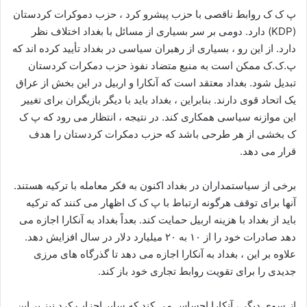
پ ک ک روابط ناقصی با حزب پیشرو کرد ، حزب دموکرات کردستان
(KDP) دارد. دومی بر سر بسیاری از مسائل با بغداد اختلاف نظر
دارد. از این رو ، بسیاری از رهبران سیاسی در بغداد تأیید کرده اند که
پ.ک.ک ممکن است به منبع متضاد نفوذ حزب دمکرات کردستان
تبدیل شود. بغداد معتقد است که آنکارا و اربیل در این بخش از عراق
یک اتحاد قوی دارند. بنابراین ، بغداد باید با دیگر بازیگران برای تغییر
این موازنه سیاسی همکاری کند. در نتیجه ، انتظار می رود که پ ک
ک بخشی از هر طرحی باشد که حزب دمکرات کردستان را هدف
قرار می دهد.
برخی از سیاستمداران در بغداد اکنون به فکر معامله با ترکیه هستند.
آنها برای توقف هرگونه ارتباط با پ ک ک اظهار می کنند که ترکیه
باید از بغداد با هزینه اربیل حمایت کند. بعداً بغداد به آنکارا اجازه می
دهد صادرات خود را از ۱۰ به ۲۰ میلیارد دلار در سال افزایش دهد.
علاوه بر این ، بغداد به آنکارا اجازه می دهد تا گذرگاه های مرزی
جدیدی را برای تقویت روابط تجاری خود باز کند.
از سوی دیگر ، آنکارا احساس می کند که سایر احزاب کرد نیز بر این