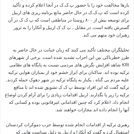
بارها مخالفت خود را با حضور پ.ک.ک در آنجا اعلام کرده و تأکید
کرده است که پ.ک.ک در حال حاضر مانع برنامه ریزی های اربیل
برای توسعه بیش از ۸۰۰ روستا در مناطقی است که پ ک ک در آن
گسترش یافته است. در مقابل ، پ ک ک اربیل و آنکارا را به ترور
رهبران خود متهم می کند.
تحلیلگران مختلف تأکید می کنند که زبان خیانت در حال حاضر به
طرز خطرناکی بین این احزاب تشدید شده است. برخی از شهرهای
KRI شاهد افزایش نگرش های مردمی نسبت به پایگاه های نظامی
ترکیه بوده اند. ساکنان برای ابراز خشم خود از بمباران هوایی ترکیه
علیه مردم بی گناه ، یکبار به پایگاه ترکیه در شهر دهوک حمله کردند.
ترکیه گفت که این افراد توسط پ ک ک تشویق شده اند تا منافع
ترکیه را زیر پا بگذارند. اربیل اقدامات زیادی را برای آرام کردن اوضاع
انجام داد. اعلام کرد که چنین اقداماتی غیرقانونی بوده و کسانی که
آنها را انجام داده اند مجازات خواهند شد.
رهبری ترکیه از اقدامات انجام شده توسط حزب دموکرات کردستان
استقبال کرد و گفت که آنکارا و اربیل به دلیل سیاست هایی که