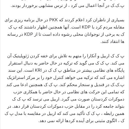
پ.ک.ک در آنجا اعمال می کرد ، از ترس مشابهی برخوردار بودند.
بسیاری از ناظران کرد اعلام کردند که PKK در حال برنامه ریزی برای
مقابله مردم کرد با KDP است. آنها همچنین اظهار داشتند که پ ک
ک به برخی از نوجوانان محلی رشوه داده است تا از KDP در رسانه
ها انتقاد کنند.
پ ک ک اربیل و آنکارا را متهم به تلاش برای خفه کردن ژئوپلیتیک آن
می کند. پ ک ک می گوید که ترکیه در حال حاضر به دنبال استقرار
پایگاه های نظامی بیشتر در مناطق پ ک ک در KRI است. این سند
اشاره می کند که ترکیه می خواهد کنترل خود را بر مرکز استراتژیک
پ.ک.ک در قندیل و سنجار محکم کند. پ ک ک همچنین ادعا می کند
که تمامی این حرکت های نظامی در حال حاضر با همکاری حزب
دموکرات کردستان صورت می گیرد. اربیل می ترسد که پ ک ک
بتواند جامعه کرد را در مقابل حزب دموکرات کردستان قرار دهد. در
همین رابطه ، پ ک ک تأکید می کند که اربیل در مقایسه با مدل پ ک
ک ، الگوی مثبتی برای آینده کردها ارائه نمی دهد.