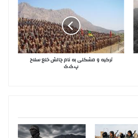
ت
ر
ک
ی
ه
و
م
ش
ک
ترکیه و مشکلی به نام چالش‌ خلع سلاح
ل
پ.ک.ک
ی
ب
ه
ن
ا
م
چ
ا
ل
ش‌
خ
ل