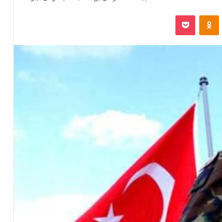
‫VKonta
‫Odnoklassniki
پاکت