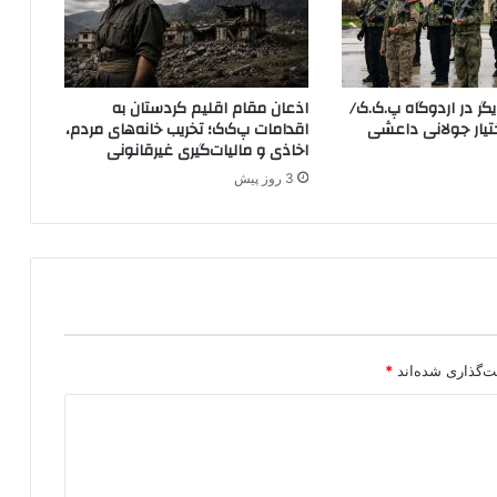
ع
س
ل
ا
ر در اردوگاه پ.ک.ک/
اذعان مقام اقلیم کردستان به
ح
YP در اختیار جولانی داعشی
اقدامات پ‌ک‌ک؛ تخریب خانه‌های مردم،
پ
اخاذی و مالیات‌گیری غیرقانونی
.
3 روز پیش
ک
.
ک
ت‌گذاری شده‌اند
*