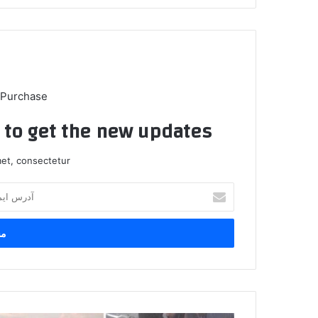
 Purchase
t to get the new updates!
et, consectetur.
آ
د
ر
س
ا
ی
م
ی
ل