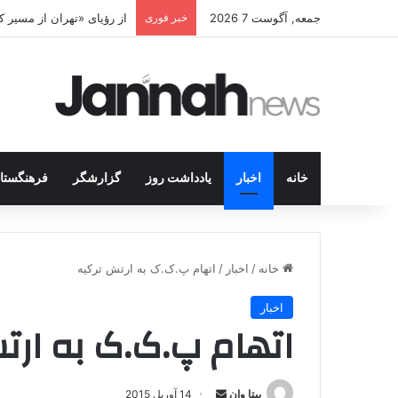
جمعه, آگوست 7 2026
خبر فوری
پژاک در پیچ آخر؛ قندیل ک
خانه
اخبار
یادداشت روز
گزارشگر
فرهنگستا
خانه
/
اخبار
/
اتهام پ.ک.ک به ارتش ترکیه
اخبار
اتهام پ.ک.ک به ارت
بیتا وان
ا
14 آوریل 2015