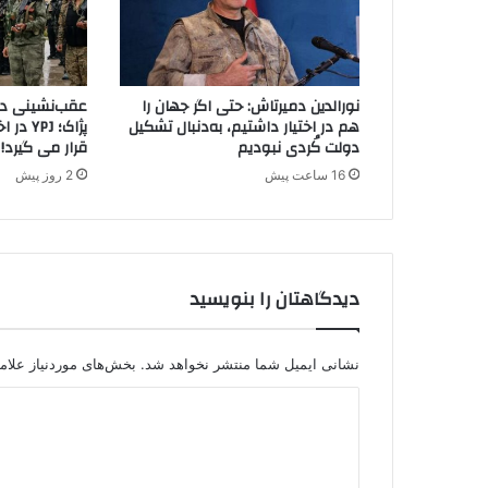
ا
ت
ی
ک
نورالدین دمیرتاش: حتی اگر جهان را
عقب‌نشینی دیگ
:
هم در اختیار داشتیم، به‌دنبال تشکیل
پژاک؛ J
۱
دولت کُردی نبودیم
قرار می گیرد!
۵
16 ساعت پیش
2 روز پیش
س
ر
ب
ا
ز
دیدگاهتان را بنویسید
ت
ر
ک
ی
نشانی ایمیل شما منتشر نخواهد شد.
بخش‌های موردنیاز علام
ه
د
ر
ا
ی
م
د
ر