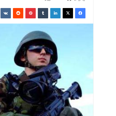
ر
فیس بوک
X
لینکدین
‫تامبلر
‫پین‌ترست
‫رددیت
kte
س
ا
ل
ا
ی
م
ی
ل