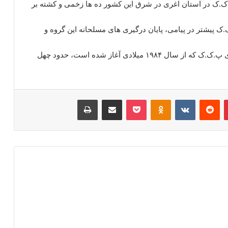
ک.ک در استان اغری در شرق این کشور ده ها زخمی و کشته بر
.ک پیشتر در پیامی، پایان درگیری های مسلحانه این گروه و
در درگیری های مسلحانه میان نظامیان ترکیه و نیروهای پ.ک.ک که از سال ۱۹۸۴ میلادی آغاز شده است، حدود چهل
‫پین‌ترست
‫رددیت
‫VKontakte
‫Odnoklassniki
پاکت
اشتراک گذاری از طریق ایمیل
چاپ