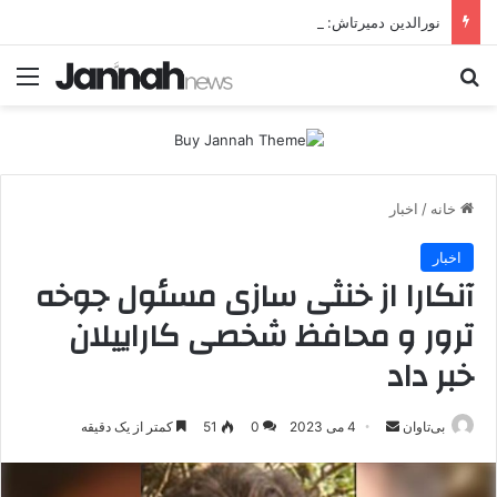
نورالدین دمیرتاش: حتی اگر جهان را هم در اختیار داشتیم، به‌دنبال تشکیل دولت کُردی نبودیم
جستجو برای
منو
خانه
/
اخبار
اخبار
آنکارا از خنثی سازی مسئول جوخه
ترور و محافظ شخصی کاراییلان
خبر داد
بی‌تاوان
ا
4 می 2023
0
51
کمتر از یک دقیقه
ر
س