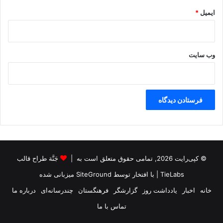
ا
ایمیل
*
ل
م
ی
ش
وب‌ سایت
و
د
© کپی‌رایت 2026, تمامی حقوق متعلق است به |
جَنَّة طراح قالب
TieLabs
| با افتخار توسط
SiteGround
میزبانی شده
خانه
اخبار
یادداشت روز
گزارشگر
فرهنگستان
چندرسانه‌ای
درباره ما
تماس با ما