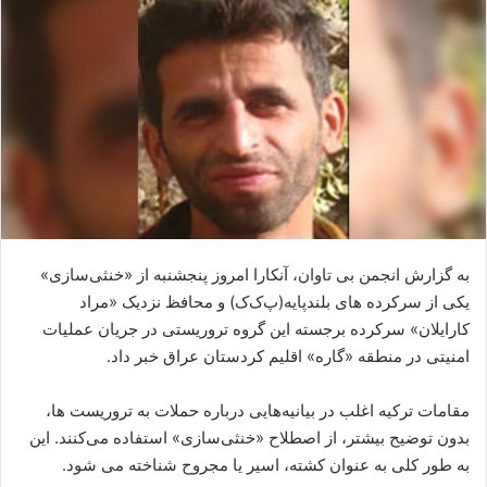
ا
ل
ا
ی
م
ی
ل
به گزارش انجمن بی تاوان، آنکارا امروز پنجشنبه از «خنثی‌سازی»
یکی از سرکرده های بلندپایه(پ‌ک‌ک) و محافظ نزدیک «مراد
کارایلان» سرکرده برجسته این گروه تروریستی در جریان عملیات
امنیتی در منطقه «گاره» اقلیم کردستان عراق خبر داد.
مقامات ترکیه اغلب در بیانیه‌هایی درباره حملات به تروریست ها،
بدون توضیح بیشتر، از اصطلاح «خنثی‌سازی» استفاده می‌کنند. این
به طور کلی به عنوان کشته، اسیر یا مجروح شناخته می شود.