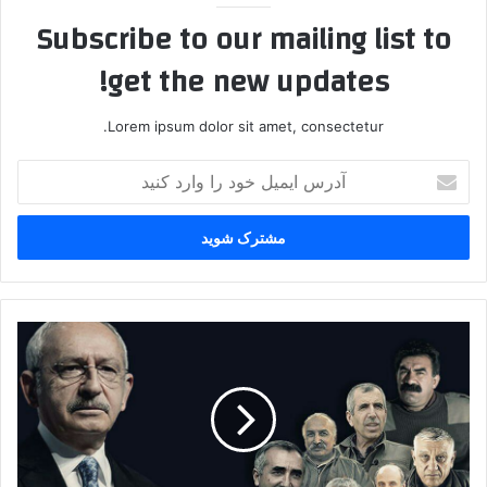
Subscribe to our mailing list to
get the new updates!
Lorem ipsum dolor sit amet, consectetur.
آ
د
ر
س
ا
ی
م
ی
پ
ل
.
خ
ک
و
.
د
ک
ر
آ
ا
ش