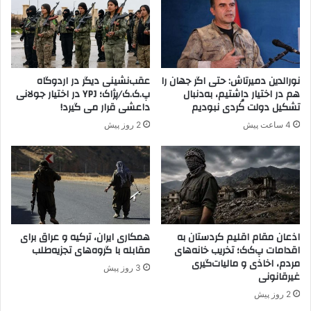
ت
ح
م
ض
ی
و
ک
ر
ن
پ
نورالدین دمیرتاش: حتی اگر جهان را
عقب‌نشینی دیگر در اردوگاه
د
.
هم در اختیار داشتیم، به‌دنبال
پ.ک.ک/پژاک؛ YPJ در اختیار جولانی
ک
تشکیل دولت کُردی نبودیم
داعشی قرار می گیرد!
.
4 ساعت پیش
2 روز پیش
ک
م
ا
ن
ع
ا
ز
ب
اذعان مقام اقلیم کردستان به
همکاری ایران، ترکیه و عراق برای
اقدامات پ‌ک‌ک؛ تخریب خانه‌های
مقابله با گروه‌های تجزیه‌طلب
ا
مردم، اخاذی و مالیات‌گیری
ز
3 روز پیش
غیرقانونی
گ
ش
2 روز پیش
ت