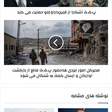
و
ک
ا
ا
پ.ک.ک آشکارا از قلیچداراوغلو حمایت می کند
ر
ر
د
ا
ک
ا
م
ن
ز
د
ی
ق
ی
د
ل
ر
ی
ک
چ
ل
د
ا
ا
م
ر
و
مدیرکل امور ایزدی ها:حضور پ.ک.ک مانع از بازگشت
ا
ر
آوارگان و ارسال کمک به شنگال می شود
و
ا
غ
ی
ل
ز
و
د
نوشته های مشابه
ح
ی
م
ه
ا
ا
ی
: