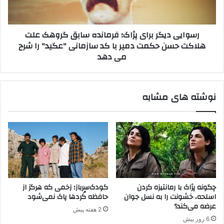
؛
د
آ
ی
م
گ
رسوایی دیگر برای پژاک؛ فرمانده سابق گروهک علت
ر
ر
هلاکت حسن حکمت دمیر با کد سازمانی "عگید" را شرح
ی
ب
می دهد
ک
ر
ا
ا
م
ی
ی
پ
نوشته های مشابه
ک
ژ
ش
ا
د
ک
؛
ف
ر
م
ا
ن
چگونه پژاک با رمانتیزه کردن
کودک‌سرباز؛ زخمی که هرگز از
د
اسلحه، خشونت را به نسل جوان
حافظه کُردها پاک نمی‌شود
ه
عرضه می‌کند؟
2 هفته پیش
س
6 روز پیش
ا