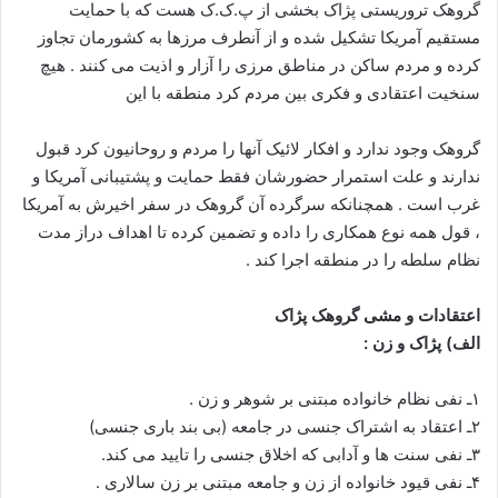
گروهک تروریستی پژاک بخشی از پ.ک.ک هست که با حمایت
مستقیم آمریکا تشکیل شده و از آنطرف مرزها به کشورمان تجاوز
کرده و مردم ساکن در مناطق مرزی را آزار و اذیت می کنند . هیچ
سنخیت اعتقادی و فکری بین مردم کرد منطقه با این
گروهک وجود ندارد و افکار لائیک آنها را مردم و روحانیون کرد قبول
ندارند و علت استمرار حضورشان فقط حمایت و پشتیبانی آمریکا و
غرب است . همچنانکه سرگرده آن گروهک در سفر اخیرش به آمریکا
، قول همه نوع همکاری را داده و تضمین کرده تا اهداف دراز مدت
نظام سلطه را در منطقه اجرا کند .
اعتقادات و مشی گروهک پژاک
الف) پژاک و زن :
۱ـ نفی نظام خانواده مبتنی بر شوهر و زن .
۲ـ اعتقاد به اشتراک جنسی در جامعه (بی بند باری جنسی)
۳ـ نفی سنت ها و آدابی که اخلاق جنسی را تایید می کند.
۴ـ نفی قیود خانواده از زن و جامعه مبتنی بر زن سالاری .