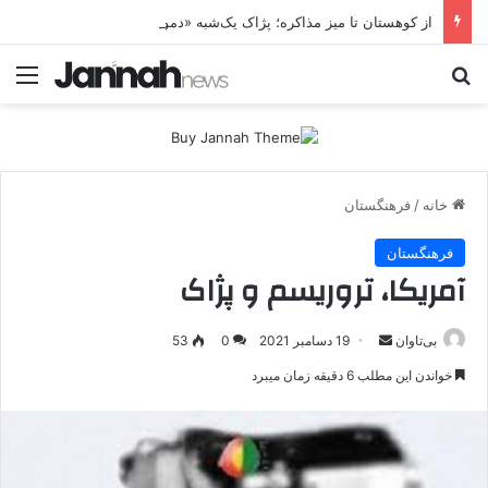
از کوهستان تا میز مذاکره؛ پژاک یک‌شبه «دموکرات» شد!
جستجو برای
منو
خانه
/
فرهنگستان
فرهنگستان
آمریکا، تروریسم و پژاک
بی‌تاوان
ا
19 دسامبر 2021
0
53
ر
خواندن این مطلب 6 دقیقه زمان میبرد
س
ا
ل
ا