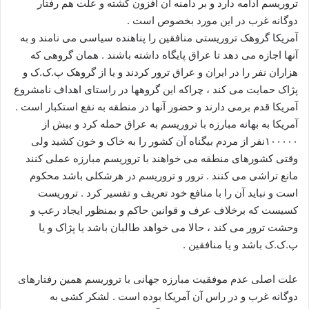
تروریسم ادامه دارد و بر دامنه آن افزون گشته و علت هم رفتار
دوگانه غرب در این مورد بخصوص است .
آمریکا گروهک تروریستی منافقین را پناهنده سیاسی می نامند و به
آنها اجازه می دهد تا عراق پایگاه داشته باشند . همان گروهی که
هزاران نفر را در ایران و عراق ترور کردند و یا از گروهک پ.ک.ک و
پژاک حمایت می کند ، چراکه این گروهها در راستای اهداف نامشروع
آمریکا قدم برمی دارند و حضور آنها در منطقه به نفع استکبار است .
آمریکا به بهانه مبارزه با تروریسم به عراق حمله کرد و بیش از
۱۰۰۰۰۰نفر از مردم بیگناه آن کشور را به خاک و خون کشید ولی
وقتی کشورهای منطقه می خواهند با تروریسم مبارزه عملی کنند
مانع تراشی می کنند . ترور و تروریسم در هرشکلی باشد محکوم
است و نباید آن را با منافع خود تعریف و تفسیر کرد . تروریست
کسیست که برخلاف عرف و قوانین حاکم و بمنظور ایجاد رعب و
وحشت ترور می کند ، حالا می خواهد طالبان باشد یا پژاک و یا
پ.ک.ک باشد و یا منافقین .
علت اصلی عدم موفقیت مبارزه جهانی با تروریسم همین رفتارهای
دوگانه غرب و در راس آن آمریکا بوده است . لشکر کشی به