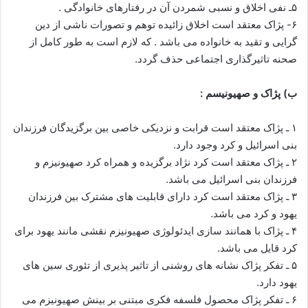
۵ـ نفی اخلاق و نسبی شمردن آن در رفتارهای خانوادگی .
۶- پژاک معتقد است اخلاق زائیده توهم و تصورات ناشی از دین
گرایی و تقید به خانواده می باشد . که لازم است به طور کامل از
صحنه تاثیرگذاری اجتماعی حذف گردد.
ب) پژاک و صهیونیسم :
۱ ـ پژاک معتقد است قرابت و نزدیکی خاصی بین برگزیدگان فرزندان
بنی اسرائیل و کرد وجود دارد.
۲ ـ پژاک معتقد است کرد نژاد برگزیده و همراه کرد صهیونیزم و
فرزندان بنی اسرائیل می باشد.
۳ ـ پژاک معتقد است کرد دارای قابلیت های مشترک بین فرزندان
یهود و کرد می باشد.
۴ ـ پژاک با همانند سازی ایدئولوژی صهیونیزم نقشی مانند یهود برای
کرد قایل می باشد.
۵ ـ تفکر پژاک نشانه های روشنی از تاثیر پذیری از تئوری سین های
یهود دارد.
۶ ـ تفکر پژاک محصول فلسفه فکری مبتنی بر بینش صهیونیزم می