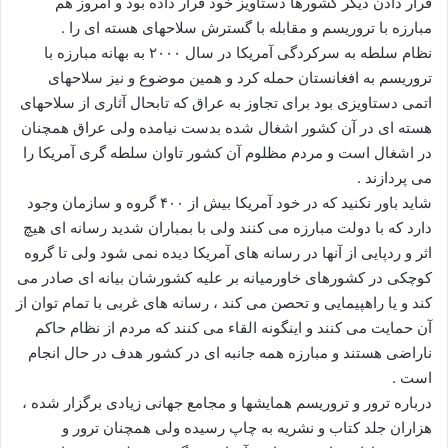
قرار دادن دیگر کشورها دستاویز خود قرار داده بود و امروز هم
مبارزه با تروریسم و مقابله با گسترش سلاحهای هسته ای را .
نظام سلطه به سرکردگی آمریکا در سال ۲۰۰۰ به بهانه مبارزه با
تروریسم به افغانستان حمله کرد و همین موضوع و نیز سلاحهای
اتمی دستاویزی بود برای تجاوز به عراق که تابحال آثاری از سلاحهای
هسته ای در آن کشور اشغال شده بدست نیامده ولی عراق همچنان
در اشغال است و مردم مظلوم آن کشور تاوان سلطه گری آمریکا را
می پردازند .
شاید باور نکنید که در خود آمریکا بیش از ۴۰۰ گروه و سازمان وجود
دارد که با دولت مبارزه می کنند ولی با بمباران شدید رسانه ای هیچ
اثر و ردپایی از آنها در رسانه های آمریکا دیده نمی شود ولی تا گروه
کوچکی در کشورهای خاورمیانه بر علیه کشورشان بیانه ای صادر می
کند و یا راهپیمایی و تحصن می کند ، رسانه های غربی با تمام توان از
آن حمایت می کنند و اینگونه القاء می کنند که مردم از نظام حاکم
ناراضی هستند و مبارزه همه جانبه ای در کشور هدف در حال انجام
است .
درباره ترور و تروریسم همایشها و مجامع جهانی زیادی برگزار شده ،
هزاران جلد کتاب و نشریه به چاپ رسیده ولی همچنان ترور و