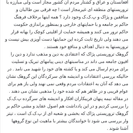
افغانستان و عراق و کشتار مردم آن کشور مجاز است ولی مبارزه با
تروریستهای منطقه ای غیرمجاز است ! چه فرقی بین طالبان و
منافقین و پژاک و پ.ک.ک وجود دارد ؟ همه اینها برخلاف فرهنگ
حاکم بر جامعه و با حمایتهای خارجی و بمنظور براندازی حکومت
حاکم ترور می کنند و همیشه حمایت از اقلیتی کوچک را بهانه قرار
می دهند ولی تاریخ ثابت کرده این حمایتها دست آویزی بیش نیست و
تروریستها به دنبال اهداف و منافع خود هستند .
گروهک تروریستی پژاک که اعتقادی به دین و مذهب ندارد و دین را
افیون جامعه می داند در مناسبتهای دینی پیامهای تبریک و تسلیت
برای مردم ارسال می کند و یا کشته های خود را شهید می نامد . در
حالیکه بررسی اعتقادات و اندیشه های سرکردگان این گروهک نشان
می دهد که آنان به اعتقادات مردم وقعی نمی نهند ولی باز هم برای
عوام فریبی و در ظاهر هم که شده خود را مذهبی نشان می دهند .
در مقاله نیمه پنهان فریبکاران افکار و اندیشه های سرگرده پ.ک.ک
را بررسی کردیم و در این یادداشت هم اصول عقاید و مشی حاکم بر
گروهک تروریستی پژاک که بخشی و شعبه ای از پ.ک.ک است ، تیتر
وار بررسی می شود تا خوانندگان بیشتر با ماهیت این نوع گروهها
آشنا شوند .