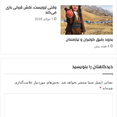
ب
وقتی تروریست، نقش قربانی بازی
ق
می‌کند
گ
1 جولای 2026
ر
و
ه
ک
بدرود رفیق کولبران و نیازمندان
ع
4 هفته پیش
ل
ت
ه
دیدگاهتان را بنویسید
ل
ا
ک
ت
نشانی ایمیل شما منتشر نخواهد شد.
بخش‌های موردنیاز علامت‌گذاری
ح
شده‌اند
*
س
د
ن
ح
ی
ک
د
م