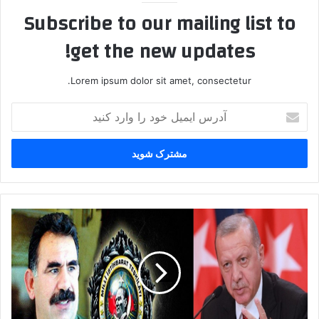
Subscribe to our mailing list to
get the new updates!
Lorem ipsum dolor sit amet, consectetur.
آ
د
ر
س
ا
ی
م
ی
ا
ل
ع
خ
ت
و
ر
د
ا
ر
ف
ا
ا
و