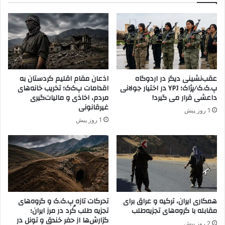
ژ
ی
ا
گ
ن
ی
د
ا
ا
ن
ر
ی
م
ه
عقب‌نشینی دیگر در اردوگاه
اذعان مقام اقلیم کردستان به
ت
ا
پ.ک.ک/پژاک؛ YPJ در اختیار جولانی
اقدامات پ‌ک‌ک؛ تخریب خانه‌های
ر
و
داعشی قرار می گیرد!
مردم، اخاذی و مالیات‌گیری
ک
ڵ
غیرقانونی
1 روز پیش
ی
ا
1 روز پیش
ه
ت
د
ی
ر
ا
ب
ن
ا
ی
ر
س
ه
ن
ا
و
همکاری ایران، ترکیه و عراق برای
تحرکات تازه پ.ک.ک و گروه‌های
ر
مقابله با گروه‌های تجزیه‌طلب
تجزیه طلب کُرد در مرز ایران؛
و
گزارش‌ها از حفر خندق و تونل در
ت
ر
2 روز پیش