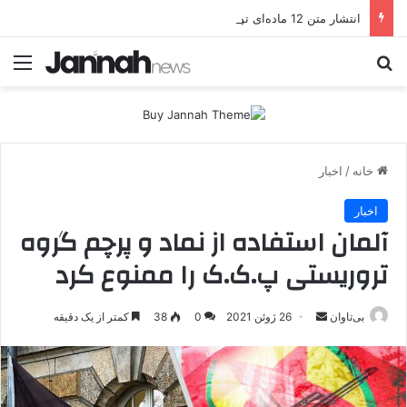
انتشار متن 12 ماده‌ای توافق نهایی بین ترکیه و پ.ک.ک
جستجو برای
منو
خانه
/
اخبار
اخبار
آلمان استفاده از نماد و پرچم گروه
تروریستی پ.ک.ک را ممنوع کرد
بی‌تاوان
ا
26 ژوئن 2021
0
38
کمتر از یک دقیقه
ر
س
ا
ل