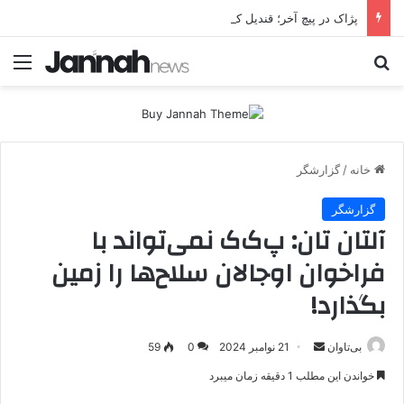
پژاک در پیچ آخر؛ قندیل که خاموش شود، شاخه ایرانی چه خواهد کرد؟
جستجو برای
منو
خانه
/
گزارشگر
گزارشگر
آلتان تان: پ‌ک‌ک نمی‌تواند با
فراخوان اوجالان سلاح‌ها را زمین
بگذارد!
بی‌تاوان
ا
21 نوامبر 2024
0
59
ر
خواندن این مطلب 1 دقیقه زمان میبرد
س