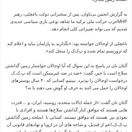
به گزارش انجمن بی‌تاوان، پس از سخنرانی دولت باغچلی، رهبر
MHPحزب حرکت ملی ترکیه ما شاهد نوعی بازی سیاسی جدیدی
شدیم که می تواند تغییراتی کلی انجام دهد.
باغچلی از اوجالان خواسته بود: «بگذارید به پارلمان بیاید و اعلام کند
که تروریسم تمام شده و پ‌ک‌ک را منحل کند».
آلتان تان در پاسخ به این سوال که آیا اوجالان خواستار زمین گذاشتن
سلاح است یا خیر، گفت: «صد در صد غیرممکن است که پ.ک.ک
درخواست اوجالان را بپذیرد. ببینیم کسانی که ۴۰ سال پوسترهای
اوجالان را حمل می کنند به حرف او گوش می دهند یا نه؟
آلتان تان گفت: «از جمله ایالات متحده، روسیه، ایران، و … قدرت
هایی هستند که موافق کنار گذاشتن سلاح‌ها هستند و افرادی با
نفوذی نیز هستند که موافق نیستند. کسانی با اسلحه زمین گذاشتن
پ.ک.ک،اعم از قندیل، و شاخه های آن در اروپا و نهادهای قانونی آن
در ترکیه ناراضی هستند، برای جلوگیری از زمین گذاشتن اسلحه