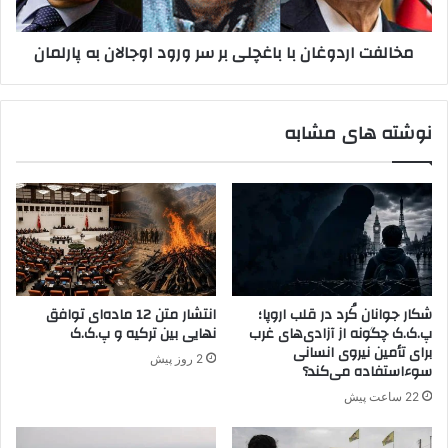
س
ر
ر
د
مخالفت اردوغان با باغچلی بر سر ورود اوجالان به پارلمان
ا
و
ئ
غ
ی
ا
ل
ن
نوشته های مشابه
و
ب
پ
ا
.
ب
ک
ا
.
غ
ک
چ
د
ل
ر
ی
خ
ب
شکار جوانان کُرد در قلب اروپا؛
انتشار متن 12 ماده‌ای توافق
ا
ر
پ.ک.ک چگونه از آزادی‌های غرب
نهایی بین ترکیه و پ.ک.ک
و
س
برای تأمین نیروی انسانی
2 روز پیش
ر
ر
سوءاستفاده می‌کند؟
م
و
22 ساعت پیش
ی
ر
ا
و