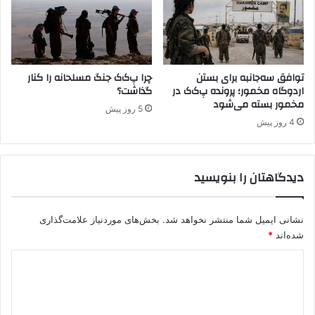
ن
د
ه
ا
و
ج
ا
توافق سه‌جانبه برای بستن
چرا پ‌ک‌ک جنگ مسلحانه را کنار
ل
اردوگاه مخمور؛ پرونده پ‌ک‌ک در
گذاشت؟
ا
مخمور بسته می‌شود
ن
5 روز پیش
ب
4 روز پیش
ه
پ
ا
دیدگاهتان را بنویسید
ر
ل
م
نشانی ایمیل شما منتشر نخواهد شد.
بخش‌های موردنیاز علامت‌گذاری
ا
شده‌اند
*
ن
د
ی
د