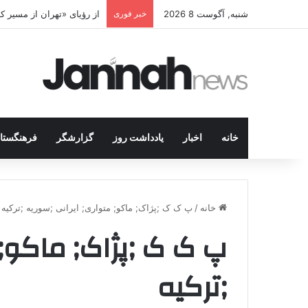
شنبه, آگوست 8 2026
خبر فوری
از رؤیای «تهران از مسیر 
خانه
اخبار
یادداشت روز
گزارشگر
فرهنگستا
خانه
/
پ ک ک ;پژاک; ماکو; متواری; ایرانی ;سوریه ;ترکیه
پ ک ک ;پژاک; ماکو; 
;ترکیه