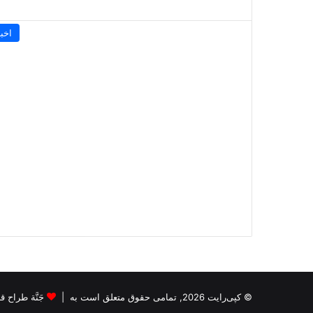
اخبا
© کپی‌رایت 2026, تمامی حقوق متعلق است به |
جَنَّة طراح قالب s