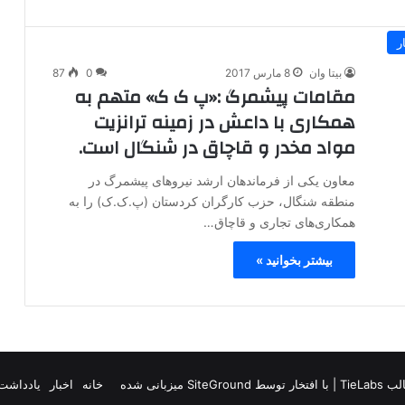
ر
بیتا وان
8 مارس 2017
0
87
مقامات پیشمرگ :«پ ک ک» متهم به
همکاری با داعش در زمینه ترانزیت
مواد مخدر و قاچاق در شنگال است.
معاون یکی از فرماندهان ارشد نیروهای پیشمرگ در
منطقه شنگال، حزب کارگران کردستان (پ.ک.ک) را به
همکاری‌های تجاری و قاچاق…
بیشتر بخوانید »
TieLab
| با افتخار توسط
SiteGround
میزبانی شده
خانه
اخبار
یادداشت 