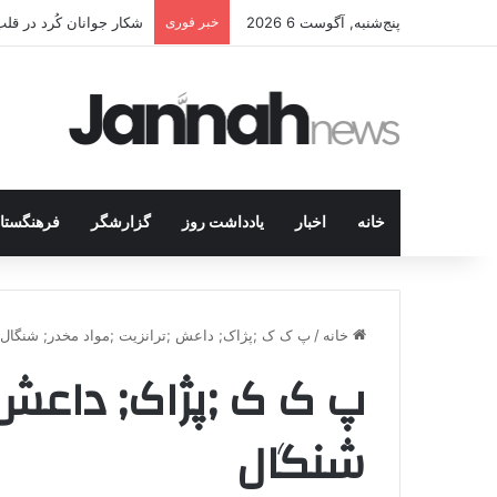
پنج‌شنبه, آگوست 6 2026
خبر فوری
شکار جوانان کُرد در قل
خانه
اخبار
یادداشت روز
گزارشگر
فرهنگستا
خانه
/
پ ک ک ;پژاک; داعش ;ترانزیت ;مواد مخدر; شنگال
پ ک ک ;پژاک; داعش ;
شنگال