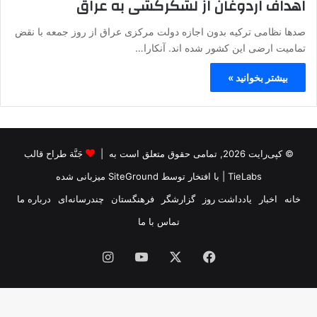
اهداف اردوغان از لشکرکشی به عراق
صدها نظامی ترکیه بدون اجازه دولت مرکزی عراق از روز جمعه با نقض
تمامیت ارضی این کشور شده اند. آنکارا…
بیشتر بخوانید »
© کپی‌رایت 2026, تمامی حقوق متعلق است به |
جَنَّة طراح قالب
TieLabs
| با افتخار توسط
SiteGround
میزبانی شده
خانه
اخبار
یادداشت روز
گزارشگر
فرهنگستان
چندرسانه‌ای
درباره ما
تماس با ما
فیس
X
یوتیوب
اینستاگرام
بوک