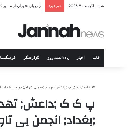
شنبه, آگوست 8 2026
خبر فوری
از رؤیای «تهران از مسیر 
خانه
اخبار
یادداشت روز
گزارشگر
فرهنگستا
خانه
/
پ ک ک ;داعش; تهدید ;شمال عراق; دولت ;بغداد; ا
پ ک ک ;داعش; تهدی
;بغداد; انجمن بی تاو