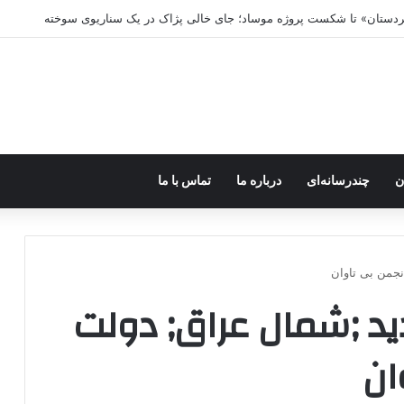
کردستان» تا شکست پروژه موساد؛ جای خالی پژاک در یک سناریوی سوخته
ن
چندرسانه‌ای
درباره ما
تماس با ما
نجمن بی تاوان
د ;شمال عراق; دولت
ان