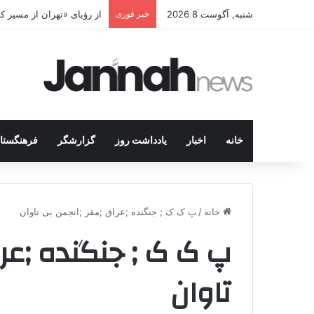
شنبه, آگوست 8 2026
خبر فوری
از رؤیای «تهران از مسیر 
خانه
اخبار
یادداشت روز
گزارشگر
فرهنگستا
خانه
/
پ ک ک ; جنگنده ;عراق ;مقر ;انجمن بی تاوان
پ ک ک ; جنگنده ;عرا
تاوان