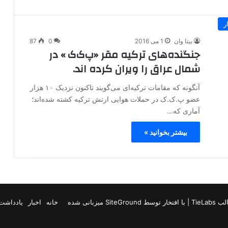
ر
بیتا وان
1 می 2016
0
87
جنگنده‌های ترکیه مقر «پ‌ک‌ک » در
شمال عراق را ویران کرده اند.
آنگونه که مقامات ترکیه‌ای می‌گویند تاکنون نزدیک ۱۰ هزار
عضو پ.ک.ک در حملات هوایی ارتش ترکیه کشته شده‌اند؛
آماری که…
بیشتر بخوانید »
TieLab
| با افتخار توسط
SiteGround
میزبانی شده
خانه
اخبار
یادداشت 