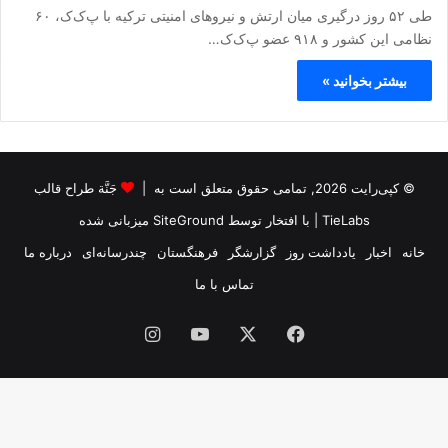
طی ۵۲ روز درگیری میان ارتش و نیروهای امنیتی ترکیه با پ‌ک‌ک، ۶۰
نظامی این کشور و ۹۱۸ عضو پ‌ک‌ک‌…
بیشتر بخوانید »
© کپی‌رایت 2026, تمامی حقوق متعلق است به |
جَنَّة طراح قالب
TieLabs
| با افتخار توسط
SiteGround
میزبانی شده
خانه
اخبار
یادداشت روز
گزارشگر
فرهنگستان
چندرسانه‌ای
درباره ما
تماس با ما
فیس
X
یوتیوب
اینستاگرام
بوک