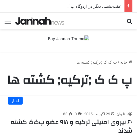
عقب‌نشینی دیگر در اردوگاه پ.ک.ک/پژاک؛ YPJ در اختیار جولانی داعشی قرار می گیرد!
جستجو برای
منو
خانه
/
پ ک ک ;ترکیه; کشته ها
پ ک ک ;ترکیه; کشته ها
اخبار
بیتا وان
29 آگوست 2015
0
83
۶۰ نیروی امنیتی ترکیه و ۹۱۸ عضو پ‌ک‌ک کشته
شدند