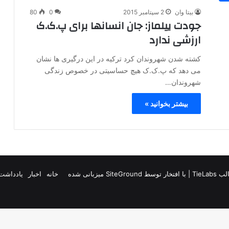
بیتا وان
2 سپتامبر 2015
0
80
جودت ییلماز: جان انسانها برای پ.ک.ک
ارزشی ندارد
کشته شدن شهروندان کرد ترکیه در این درگیری ها نشان
می دهد که پ.ک.ک هیچ حساسیتی در خصوص زندگی
شهروندان…
بیشتر بخوانید »
TieLab
| با افتخار توسط
SiteGround
میزبانی شده
خانه
اخبار
یادداشت 