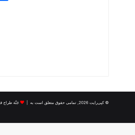
© کپی‌رایت 2026, تمامی حقوق متعلق است به |
جَنَّة طراح قالب s