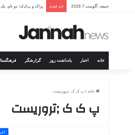
جمعه, آگوست 7 2026
خبر فوری
پژاک و پ‌ک‌ک؛ دو نام، یک
خانه
اخبار
یادداشت روز
گزارشگر
فرهنگستا
خانه
/
پ ک ک ;تروریست
پ ک ک ;تروریست
اخبا