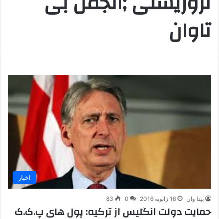
تروریستی ;انجمن بی
تاوان
اخبار
بیتا وان
16 ژانویه 2016
0
83
حمایت دولت انگلیس از ترکیه: پول های پ.ک.ک