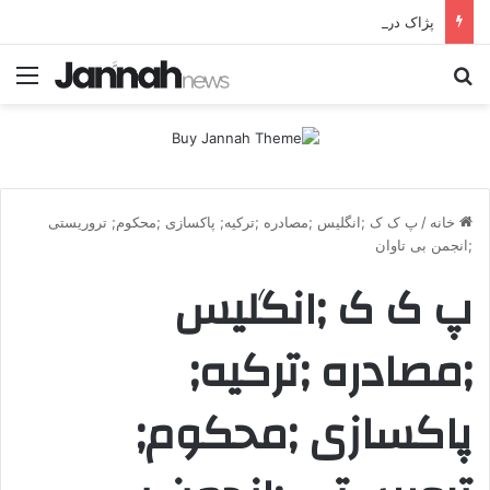
پژاک در پیچ آخر؛ قندیل که خاموش شود، شاخه ایرانی چه خواهد کرد؟
جستجو برای
منو
خانه
/
پ ک ک ;انگلیس ;مصادره ;ترکیه; پاکسازی ;محکوم; تروریستی
;انجمن بی تاوان
پ ک ک ;انگلیس
;مصادره ;ترکیه;
پاکسازی ;محکوم;