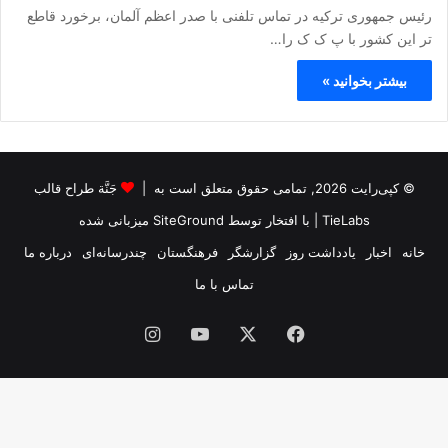
رئیس جمهوری ترکیه در تماس تلفنی با صدر اعظم آلمان، برخورد قاطع
تر این کشور با پ ک ک را…
بیشتر بخوانید »
© کپی‌رایت 2026, تمامی حقوق متعلق است به |
جَنَّة طراح قالب
TieLabs
| با افتخار توسط
SiteGround
میزبانی شده
خانه
اخبار
یادداشت روز
گزارشگر
فرهنگستان
چندرسانه‌ای
درباره ما
تماس با ما
فیس
X
یوتیوب
اینستاگرام
بوک