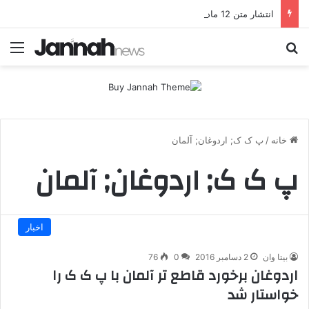
انتشار متن 12 ماده‌ای توافق نهایی بین ترکیه و پ.ک.ک
جستجو برای
منو
خانه
/
پ ک ک; اردوغان; آلمان
پ ک ک; اردوغان; آلمان
اخبار
بیتا وان
2 دسامبر 2016
0
76
اردوغان برخورد قاطع تر آلمان با پ ک ک را
خواستار شد