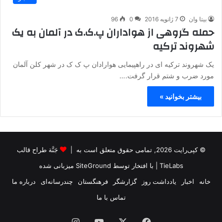
بیتا وان
7 ژانویه 2016
0
96
حمله گروهی از هواداران پ.ک.ک در آلمان به یک
شهروند ترکیه
یک شهروند ترکیه ای در راهپیمایی هوارادان پ ک ک در شهر کلن آلمان
مورد ضرب و شتم قرار گرفت.…
بیشتر بخوانید »
© کپی‌رایت 2026, تمامی حقوق متعلق است به |
جَنَّة طراح قالب
TieLabs
| با افتخار توسط
SiteGround
میزبانی شده
خانه
اخبار
یادداشت روز
گزارشگر
فرهنگستان
چندرسانه‌ای
درباره ما
تماس با ما
فیس
X
یوتیوب
اینستاگرام