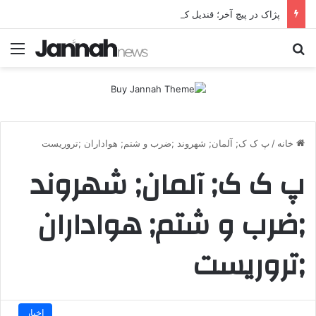
پژاک در پیچ آخر؛ قندیل که خاموش شود، شاخه ایرانی چه خواهد کرد؟
جستجو برای
منو
خانه
/
پ ک ک; آلمان; شهروند ;ضرب و شتم; هواداران ;تروریست
پ ک ک; آلمان; شهروند
;ضرب و شتم; هواداران
;تروریست
اخبار