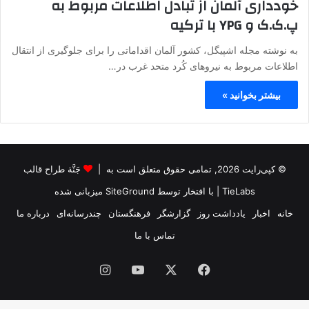
خودداری آلمان از تبادل اطلاعات مربوط به
پ.ک.ک و YPG با ترکیه
به نوشته مجله اشپیگل، کشور آلمان اقداماتی را برای جلوگیری از انتقال
اطلاعات مربوط به نیروهای کُرد متحد غرب در…
بیشتر بخوانید »
© کپی‌رایت 2026, تمامی حقوق متعلق است به |
جَنَّة طراح قالب
TieLabs
| با افتخار توسط
SiteGround
میزبانی شده
خانه
اخبار
یادداشت روز
گزارشگر
فرهنگستان
چندرسانه‌ای
درباره ما
تماس با ما
فیس
X
یوتیوب
اینستاگرام
بوک