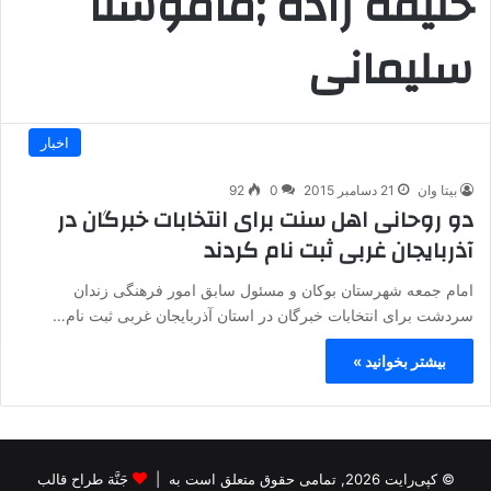
خلیفه زاده ;ماموستا
سلیمانی
اخبار
بیتا وان
21 دسامبر 2015
0
92
دو روحانی اهل سنت برای انتخابات خبرگان در
آذربایجان غربی ثبت نام کردند
امام جمعه شهرستان بوکان و مسئول سابق امور فرهنگی زندان
سردشت برای انتخابات خبرگان در استان آذربایجان غربی ثبت نام…
بیشتر بخوانید »
© کپی‌رایت 2026, تمامی حقوق متعلق است به |
جَنَّة طراح قالب