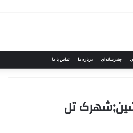
ره؛ پژاک یک‌شبه «دموکرات» شد!
ن
چندرسانه‌ای
درباره ما
تماس با ما
 YPG;کردنشین;شهرک تل