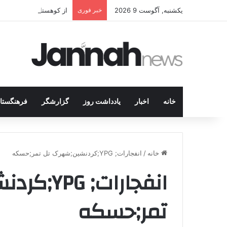
یکشنبه, آگوست 9 2026
خبر فوری
از کوهستان تا میز مذاک
خانه
اخبار
یادداشت روز
گزارشگر
فرهنگستا
خانه
/
انفجارات; YPG;کردنشین;شهرک تل تمر;حسکه
انفجارات;
تمر;حسکه