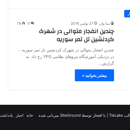
ر
بیتا وان
27 نوامبر 2016
0
76
چندین انفجار متوالی در شهرک
کردنشین تل تمر سوریه
چندین انفجار متوالی در شهرک کردنشین تل تمر سوریه ،
در نزدیکی آموزشگاه نیروهای نظامی YPG رخ داد. به
گزارش…
بیشتر بخوانید »
TieLab
| با افتخار توسط
SiteGround
میزبانی شده
خانه
اخبار
یادداشت 