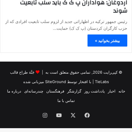
اردوغان: هواداران پ ک ک باید سلب تابعیت
شوند
رئیس جمهور ترکیه در اظهاراتی جدید از لزوم سلب تابعیت افرادی که از
حزب کارگران کردستان (پ ک ک) حمایت…
بیشتر بخوانید »
© کپی‌رایت 2026, تمامی حقوق متعلق است به |
جَنَّة طراح قالب
TieLabs
| با افتخار توسط
SiteGround
میزبانی شده
خانه
اخبار
یادداشت روز
گزارشگر
فرهنگستان
چندرسانه‌ای
درباره ما
تماس با ما
فیس
X
یوتیوب
اینستاگرام
بوک