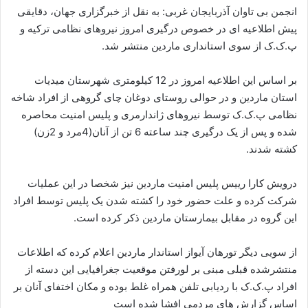
ی
انجمن بی تاوان آذربایجان غربی: به نقل از خبرگزاری جهان، دقایقی
م
پیش اطلاعیه ای در خصوص درگیری امروز نیروهای نظامی ترکیه و
ی
پ.ک.ک از سوی استانداری ماردین منتشر شد.
ل
بر اساس این اطلاعیه امروز در 12 کیلومتری شهرستان میدیات
استان ماردین و در حوالی روستای دوغان چای گروهی از افراد شاخه
نظامی پ.ک.ک توسط نیروهای ژاندارمری و پلیس امنیت محاصره
شده و پس از یک درگیری چند ساعته 6 تن از آنان(4مرد و 2زن)
کشته شدند.
درویش کارا رییس پلیس امنیت ماردین نیز شخصا در این عملیات
شرکت کرده و علت حضور خود را کشته شدن یک پلیس توسط افراد
این گروه در مقابل بیمارستان ماردین ذکر کرده است.
از سویی دیگر تورهان آیواز استاندار ماردین اعلام کرده که اطلاعات
منتشرشده قبلی مبنی بر لورفتن موقعیت جغرافیایی این دسته از
افراد پ.ک.ک با ردیابی تلفن همراه غلط بوده و مکان اختفای آنان بر
اساس گزارش های مردمی افشا شده است