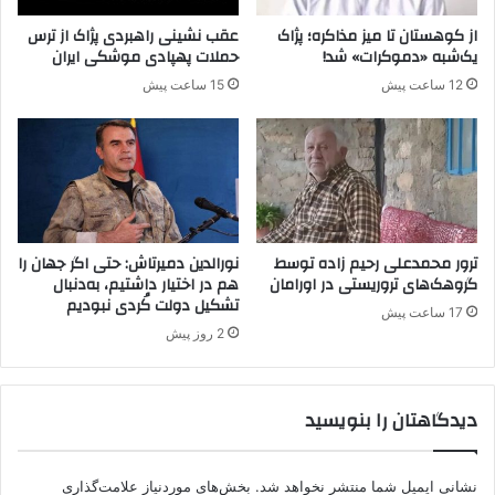
ت
ه
از کوهستان تا میز مذاکره؛ پژاک
عقب نشینی راهبردی پژاک از ترس
ا
یک‌شبه «دموکرات» شد!
حملات پهپادی موشکی ایران
س
12 ساعت پیش
15 ساعت پیش
ت
،
م
ر
د
م
ح
م
ترور محمدعلی رحیم زاده توسط
نورالدین دمیرتاش: حتی اگر جهان را
ا
گروهک‌های تروریستی در اورامان
هم در اختیار داشتیم، به‌دنبال
تشکیل دولت کُردی نبودیم
ی
17 ساعت پیش
ت
2 روز پیش
ن
م
ی
دیدگاهتان را بنویسید
ک
ن
ن
نشانی ایمیل شما منتشر نخواهد شد.
بخش‌های موردنیاز علامت‌گذاری
د