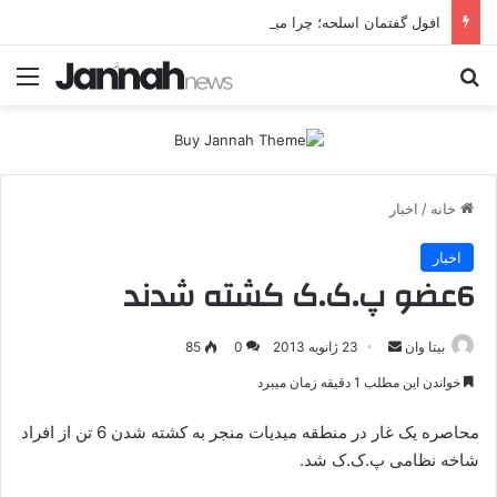
افول گفتمان اسلحه؛ چرا مبارزه مسلحانه در میان کردها اعتبار گذشته را ندارد؟
جستجو برای
منو
خانه
/
اخبار
اخبار
6عضو پ.ک.ک کشته شدند
بیتا وان
ا
23 ژانویه 2013
0
85
ر
خواندن این مطلب 1 دقیقه زمان میبرد
س
ا
محاصره یک غار در منطقه میدیات منجر به کشته شدن 6 تن از افراد
ل
شاخه نظامی پ.ک.ک شد.
ا