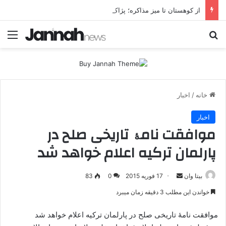
از کوهستان تا میز مذاکره؛ پژاک یک‌شبه «دموکرات» شد!
جستجو برای
منو
خانه
/
اخبار
اخبار
موافقت نامۀ تاریخی صلح در
پارلمان ترکیه اعلام خواهد شد
بیتا وان
ا
17 فوریه 2015
0
83
ر
خواندن این مطلب 3 دقیقه زمان میبرد
س
ا
موافقت نامۀ تاریخی صلح در پارلمان ترکیه اعلام خواهد شد
ل