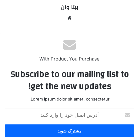
بیتا وان
وبس
ایت
With Product You Purchase
Subscribe to our mailing list to
get the new updates!
Lorem ipsum dolor sit amet, consectetur.
آ
د
ر
س
ا