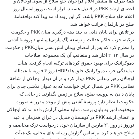
همۀ طرف ها منتظر اعلام فراخوان خلع سلاح از سوی اوجالان و
ا
اعضای ارشد PKK در قندیل هستند. قرار است نوروز امسال روز
ی
اعلام خلع سلاح PKK باشد. اگر این روند ادامه پیدا کند توافقنامۀ
م
صلح در پارلمان قرائت خواهد شد.
ی
در تلاش برای پایان دادن به چند دهه درگیری میان
PKK
و حکومت
ل
ترکیه، حزب حاکم عدالت و توسعه (آک پارتی) پیشنهاد پروسۀ آشتی
را مطرح کرد که پس از امضای پیمان آتش بسی میان
PKK
و حکومت
در سال ۲۰۱۳ آغاز شد و متعاقب آن یک مجموعه اصلاحات
دموکراتیک برای بهبود حقوق کردهای ترکیه انجام گرفت. هیأت
نمایندگی حزب دموکراتیک خلق ها (
HDP
) روز ۴ فوریه با عبدالله
اوجالان رهبر زندانی
PKK
دیدار کرد و در آن دیدار اوجالان از شاخۀ
نظامی
PKK
در شمال عراق خواست که به عنوان تلاشی جدی برای
پایان دادن به پروسه صلح، سلاح بر زمین بگذارند. در حالی که
حکومت انتظار دارد پروسۀ آشتی پیش از موعد مقرر به صورت
موفقیت آمیز به پایان برسد، منابع محلی گزارش داده اند که اوجالان
و اعضای ارشد
PKK
در کوهستان قندیل در عراق همزمان با عید
نوروز در روز ۲۱ مارس از سازمان خود، درخواست ترک مخاصمه و
سلاح خواهند کرد. براساس گزارش رسانه های محلی، یک هیأت