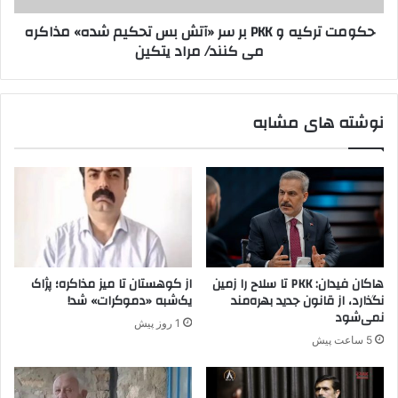
ی
ی
حکومت ترکیه و PKK بر سر «آتش بس تحکیم شده» مذاکره
ت
ه
می کنند/ مراد یتکین
ر
و
ک
P
ی
K
ه
K
نوشته های مشابه
(
ب
م
ر
ی
س
ت
ر
)
«
آ
ت
ش
ب
هاکان فیدان: PKK تا سلاح را زمین
از کوهستان تا میز مذاکره؛ پژاک
س
نگذارد، از قانون جدید بهره‌مند
یک‌شبه «دموکرات» شد!
ت
نمی‌شود
1 روز پیش
ح
5 ساعت پیش
ک
ی
م