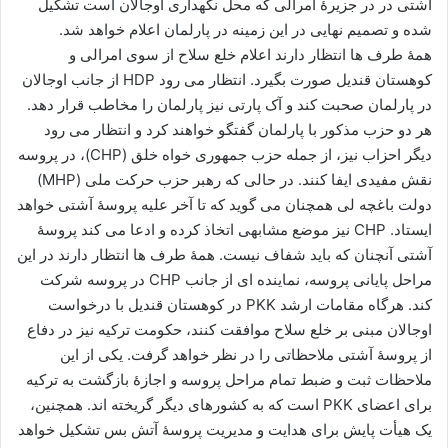
آشتی در در جزیرۀ امرالی که محل نگهداری اوجالان است تشکیل
شده و تصمیم نهایی در این زمینه در پارلمان اعلام خواهد شد.
همۀ طرف ها انتظار دارند اعلام خلع سلاح از سوی امرالی و
کوهستان قندیل صورت بگیرد. انتظار می رود
HDP
از جانب اوجالان
در پارلمان صحبت کند و آک پارتی نیز پارلمان را مخاطب قرار دهد.
هر دو حزب مذکور با پارلمان گفتگو خواهند کرد و انتظار می رود
دیگر احزاب نیز، از جمله حزب جمهوری خواه خلق (
CHP
)، در پروسه
نقش مفیدی ایفا کنند. در حالی که رهبر حزب حرکت ملی (
MHP
)
دولت باغچه لی همچنان می گوید که تا آخر علیه پروسۀ آشتی خواهد
ایستاد.
CHP
نیز موضع مشابهی اتخاذ کرده و ادعا می کند پروسۀ
آشتی آنچنان که باید شفاف نیست. همۀ طرف ها انتظار دارند در این
مراحل پایانی پروسه، نماینده ای از جانب
CHP
در پروسه شرکت
کند. هرگاه مقامات ارشد
PKK
در کوهستان قندیل با درخواست
اوجالان مبنی بر خلع سلاح موافقت کنند، حکومت ترکیه نیز در دفاع
از پروسۀ آشتی ملاحظاتی را در نظر خواهد گرفت. یکی از این
ملاحظات ثبت و ضبط تمام مراحل پروسه و اجازۀ بازگشت به ترکیه
برای اعضای
PKK
است که به کشورهای دیگر گریخته اند. همچنین،
یک هیأت پایش برای هدایت و مدیریت پروسۀ آتش بس تشکیل خواهد