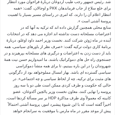
شد. رئیس جمهور رجب طیب اردوغان دربارۀ فراخوان مورد انتظار
برای خلع سلاح از جاب فرماندهان
PKK
و اوجالان، گفت: «همه
انتظار اعلام آن را دارند، که امری در راستای مسیر بسیار با اهمیت
پروسۀ آشتی است ».
منابع محلی همچنین گزارش داده اند که ترکیه به آنها که در
اعتراضات مسلحانه دست نداشته اند اجازه می دهد که در انتخابات
آینده در ماه ژوئن شرکت کنند. نخست وزیر احمد داود اوغلو، دربارۀ
برنامۀ کاری دولت ترکیه گفت: «صرف نظر از باورهای سیاسی، همه
باید از دست زدن به اعتراضات و درگیری های مسلحانه بپرهیزند و در
جستجوی راه حل های دموکراتیک باشند. ما امیدواریم حسن نیت همۀ
شهروندان را در این باره ببینیم، تا برای همه منشأ دموکراسی
سیاسی گسترده ای باشد. بهار امسال مملوخواهد بود از دگرگونی
های مثبت برای ترکیه، چه از لحاظ سیاسی و چه اجتماعی». در
حالی که حکومت و طرف کردی ممکن است طی دو یا سه روز
پروسه را نهایی کنند، معاون نخست وزیر یالچین آکدوغان، عضو
کابینه که معمولاً وی طرف مذاکرۀ
HDP
بر سر مسألۀ کردها است،
اخیراً گفته است که با این شیوۀ پیشبرد امور، پروسۀ آشتی احتمالاً
پیش از موعد مقرر در ماه مارس با موفقیت به سرانجام خواهد