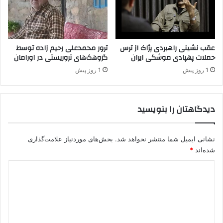
ش
د
ه
»
م
عقب نشینی راهبردی پژاک از ترس
ترور محمدعلی رحیم زاده توسط
حملات پهپادی موشکی ایران
گروهک‌های تروریستی در اورامان
ذ
ا
1 روز پیش
1 روز پیش
ک
ر
ه
دیدگاهتان را بنویسید
م
ی
ک
نشانی ایمیل شما منتشر نخواهد شد.
بخش‌های موردنیاز علامت‌گذاری
ن
ن
شده‌اند
*
د
د
/
م
ی
ر
د
ا
د
گ
ی