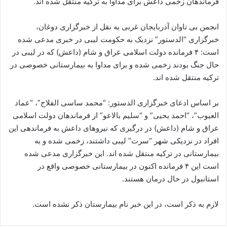
فرماندهان زخمی داعش برای مداوا به ترکیه منتقل شده اند.
ا
ی
انجمن بی تاوان آذربایجان غربی به نقل از خبرگزاری دوغان،
م
خبرگزاری “الدستور” نزدیک به حکومت لیبی در خبری مدعی شده
ی
است: ۴ فرمانده دولت اسلامی عراق و شام (داعش) که در لیبی در
ل
حال جنگ بودند زخمی شده و برای مداوا به بیمارستانی خصوصی در
ترکیه منتقل شده اند.
بر اساس ادعای خبرگزاری الدستور: “محمد ساسی الفلاح”، “عماد
العیوب”، “احمد یحیی” و “سلیم بالاعو” از فرماندهان دولت اسلامی
عراق و شام (داعش) در درگیری که نیروهای داعش به فرماندهی این
افراد در نزدیکی شهر “سرت” لیبی داشتند، زخمی شده و به
بیمارستانی در ترکیه منتقل شده اند. این خبرگزاری مدعی شده
است این ۴ فرمانده اکنون در بیمارستانی خصوصی واقع در
استانبول در حال درمان هستند.
لازم به ذکر است، در این خبر نام بیمارستان ذکر نشده است.