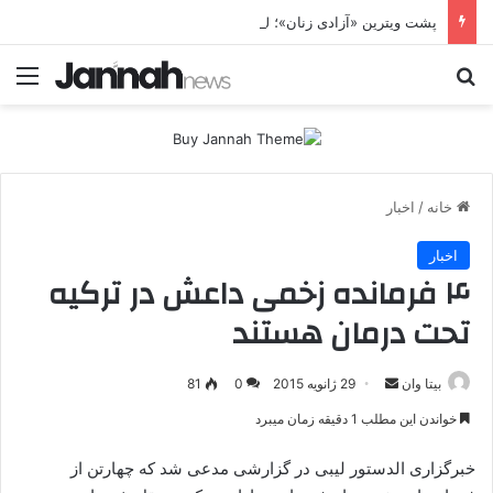
پشت ویترین «آزادی زنان»؛ HPJ چگونه زن را وارد معادله جنگ می‌کند؟ بی‌تاوان | پرونده ویژه
جستجو برای
منو
خانه
/
اخبار
اخبار
۴ فرمانده زخمی داعش در ترکیه
تحت درمان هستند
بیتا وان
ا
29 ژانویه 2015
0
81
ر
خواندن این مطلب 1 دقیقه زمان میبرد
س
ا
خبرگزاری الدستور لیبی در گزارشی مدعی شد که چهارتن از
ل