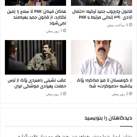
د
م
و
ع
قانون چارچوب جدید ترکیه؛ احتمال
هاکان فیدان: PKK تا سلاح را زمین
غ
ض
آزادی ۳۹۰۰ زندانی مرتبط با PKK
نگذارد، از قانون جدید بهره‌مند
ا
و
نمی‌شود
3 ساعت پیش
ن
ی
1 روز پیش
و
ت
د
د
ا
ر
و
Y
د
D
ا
G
و
-
غ
H
از کوهستان تا میز مذاکره؛ پژاک
عقب نشینی راهبردی پژاک از ترس
ل
یک‌شبه «دموکرات» شد!
حملات پهپادی موشکی ایران
د
و
س
2 روز پیش
2 روز پیش
د
ت
ر
گ
ق
ی
دیدگاهتان را بنویسید
ب
ر
ا
ش
ل
د
ک
نشانی ایمیل شما منتشر نخواهد شد.
بخش‌های موردنیاز علامت‌گذاری