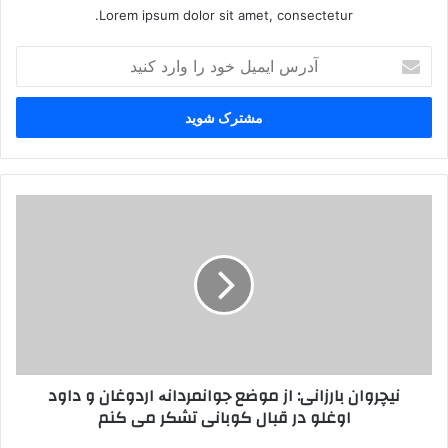
Lorem ipsum dolor sit amet, consectetur.
آ
د
ر
س
ا
ی
م
ی
ن
ل
ی
خ
چ
و
ر
د
و
ر
ا
ا
ن
و
ب
ا
ا
نیچروان بارزانی: از موضع جوانمردانە اردوغان و داود
ر
ر
اوغلو در قبال کوبانی تشکر می کنم
د
ز
ک
ا