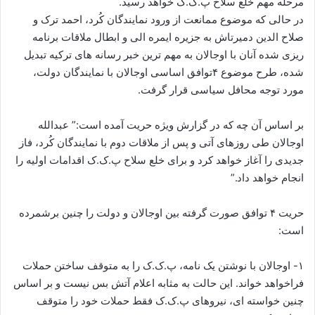
مرحله مهم خلع سلاح پ.ک.ک خواهد رسید.
ا
در حالی که موضوع ممانعت از ورود نمایندگان کُرد، احمد ترک و
ی
صلاح الدین دمیرتاش به جزیره ایمره الی و ابطال ملاقات برنامه
م
ریزی شده آنان با اوجالان به مهم ترین خبر رسانه های ترکیه تبدیل
ی
شده، طرح موضوع ۴توافق اساسی اوجالان با نمایندگان دولت،
ل
مورد توجه محافل سیاسی قرار گرفت.
بر اساس آن چه که در گزارش ویژه حریت آمده است:” عبدالله
اوجالان طی روزهای آتی و پس از ملاقات دوم با نمایندگان کُرد، فاز
جدیدی را آغاز خواهد کرد و برای خلع سلاح پ.ک.ک اقدامات اولیه را
انجام خواهد داد.”
حریت ۴ توافق صورت گرفته بین اوجالان و دولت را چنین برشمرده
است:
۱- اوجالان با نوشتن یک نامه، پ.ک.ک را به متوقف ساختن حملات
فراخواهد خواند. این حالت به مثابه اعلام آتش بس نیست و بر اساس
چنین خواسته ای، نیروهای پ.ک.ک فقط حملات خود را متوقف