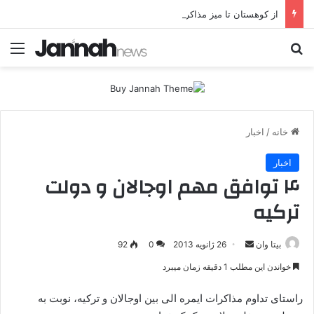
از کوهستان تا میز مذاکره؛ پژاک یک‌شبه «دموکرات» شد!
جستجو برای
منو
خانه
/
اخبار
اخبار
۴ توافق مهم اوجالان و دولت
ترکیه
بیتا وان
ا
26 ژانویه 2013
0
92
ر
خواندن این مطلب 1 دقیقه زمان میبرد
س
ا
راستای تداوم مذاکرات ایمره الی بین اوجالان و ترکیه، نوبت به
ل