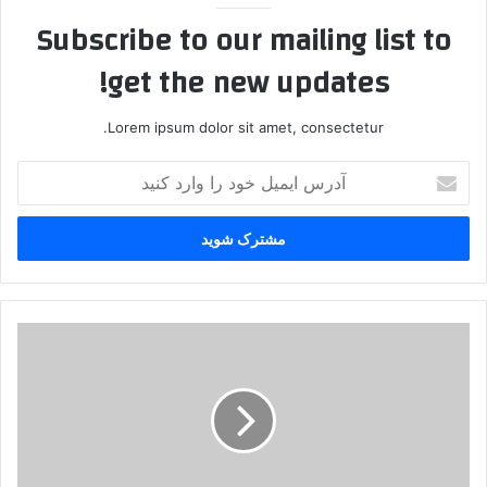
Subscribe to our mailing list to
get the new updates!
Lorem ipsum dolor sit amet, consectetur.
آ
د
ر
س
ا
ی
م
ی
ع
ل
ث
خ
م
و
ا
د
ن
ر
ا
ا
و