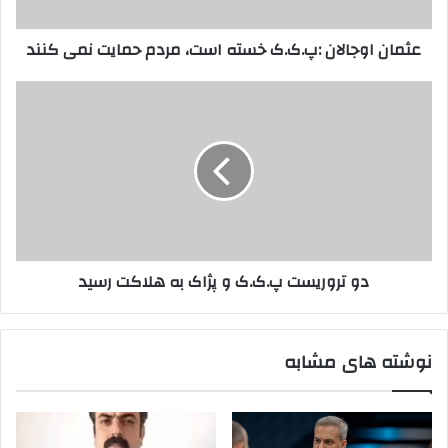
و
ج
ا
ا
عثمان اوجالان :پ.ک.ک خسته است، مردم حمایت نمی کنند
ر
ل
د
ا
ک
ن
د
ن
:
و
ی
پ
ت
د
.
ر
ک
و
.
ر
ک
ی
خ
س
س
ت
دو تروریست پ.ک.ک و پژاک به هلاکت رسید
ت
پ
ه
.
ا
ک
س
.
نوشته های مشابه
ت
ک
،
و
م
پ
ر
ژ
د