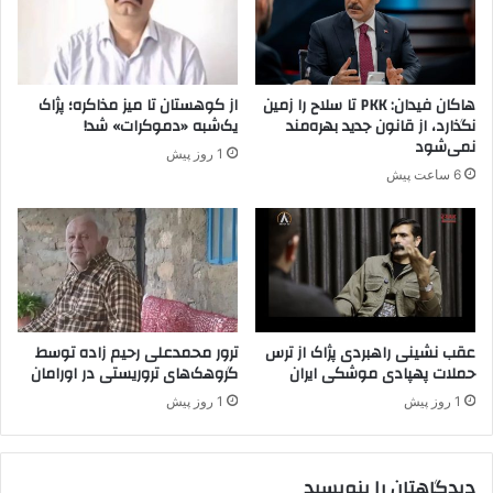
ا
م
ک
ح
ب
م
ه
ا
ه
هاکان فیدان: PKK تا سلاح را زمین
از کوهستان تا میز مذاکره؛ پژاک
ی
ل
نگذارد، از قانون جدید بهره‌مند
یک‌شبه «دموکرات» شد!
ت
ا
نمی‌شود
1 روز پیش
ن
ک
6 ساعت پیش
م
ت
ی
ر
ک
س
ن
ی
ن
د
د
عقب نشینی راهبردی پژاک از ترس
ترور محمدعلی رحیم زاده توسط
حملات پهپادی موشکی ایران
گروهک‌های تروریستی در اورامان
1 روز پیش
1 روز پیش
دیدگاهتان را بنویسید