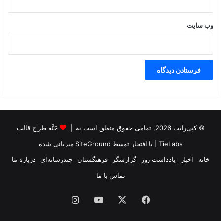
وب‌ سایت
© کپی‌رایت 2026, تمامی حقوق متعلق است به |
جَنَّة طراح قالب
TieLabs
| با افتخار توسط
SiteGround
میزبانی شده
خانه
اخبار
یادداشت روز
گزارشگر
فرهنگستان
چندرسانه‌ای
درباره ما
تماس با ما
فیس
X
یوتیوب
اینستاگرام