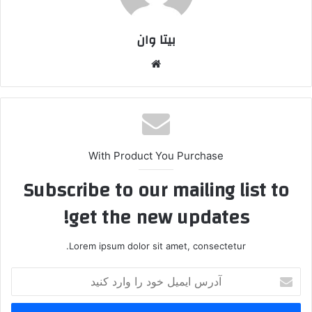
بیتا وان
وبس
ایت
With Product You Purchase
Subscribe to our mailing list to
get the new updates!
Lorem ipsum dolor sit amet, consectetur.
آ
د
ر