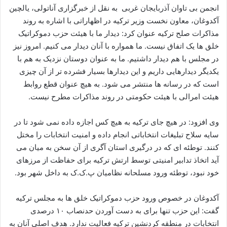
انجمن بی تاوان آذربایجان غربی به نقل از خبرگزاری آناتولی، یالچین
آکدوغان، معاون نخست وزیر ترکیه در اظهاراتی با اشاره به روند
مذاکرات صلح ترکیه عنوان کرد: دیدار ما با هیئت حزب دموکراتیک
خلق ها یک اتفاق نیست. ما همواره با آنان دیدار می کنیم. امروز نیز
در مجلس با هم دیدار داشتیم. ما به عنوان دوستان نزدیک به هم با
یکدیگر دیدارهایی داریم و این دیدارها بسیار فشرده تر از آن چیزی
است که در رسانه ها منتشر می شود. به هیچ عنوان قطع روابط
هیئت امرالی با هیئت حکومتی در روند مذاکرات مطرح نیست.
وی افزود: در هیچ جای ترکیه به هیچ کس اجازه داده نمی شود تا در
سایه سلاح تبلیغات انتخاباتی انجام داده و امنیت انتخابات را مختل
کنند. توطئه ای که در درگیری استان آگری از آن سخن به میان می
آید اتخاذ تدابیر امنیتی توسط ارتش ترکیه برای حفاظت از مرزهای
خود نبود، توطئه ورود مسلحانه نظامیان پ.ک.ک به داخل شهر بود.
آکدوغان در خصوص ورود حزب دموکراتیک خلق ها به مجلس ترکیه
گفت: این حزب تنها برای به دست آوردن حدنصاب ۱۰ درصدی
انتخابات در منطقه کردنشین ترکیه فعالیت ندارد. هدف اصلی آنان به