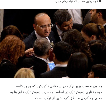
خواندن این مطلب 1 دقیقه زمان میبرد
س
ا
ل
ا
ی
م
ی
ل
معاون نخست وزیر ترکیه در سخنانی تاکیدکرد که وجود کلمه
خودمختاری دموکراتیک در اساسنامه حزب دموکراتیک خلق ها به
معنی جداکردن مناطق کردنشین از ترکیه است.