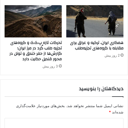
ا
ا
ر
و
د
ز
گ
ر
ی
همکاری ایران، ترکیه و عراق برای
تحرکات تازه پ.ک.ک و گروه‌های
پ
مقابله با گروه‌های تجزیه‌طلب
تجزیه طلب کُرد در مرز ایران؛
ژ
گزارش‌ها از حفر خندق و تونل در
ا
2 روز پیش
محور قندیل حکایت دارد
ک
3 روز پیش
دیدگاهتان را بنویسید
نشانی ایمیل شما منتشر نخواهد شد.
بخش‌های موردنیاز علامت‌گذاری
شده‌اند
*
د