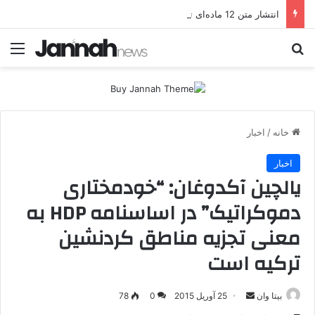
انتشار متن 12 ماده‌ای توافق نهایی بین ترکیه و پ.ک.ک
جستجو برای
منو
خانه
/
اخبار
اخبار
یالچین آکدوغان: “خودمختاری
دموکراتیک” در اساسنامه HDP به
معنی تجزیه مناطق کردنشین
ترکیه است
بیتا وان
ا
25 آوریل 2015
0
78
ر