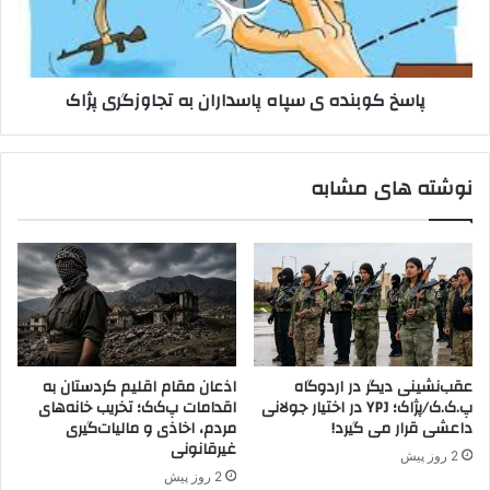
ص
و
د
ب
ح
ن
ل
د
پاسخ کوبنده ی سپاه پاسداران به تجاوزگری پژاک
و
ه
ف
ی
ص
س
ل
پ
نوشته های مشابه
م
ا
س
ه
ئ
پ
ل
ا
ه
س
ک
د
ر
ا
د
ر
ه
ا
عقب‌نشینی دیگر در اردوگاه
اذعان مقام اقلیم کردستان به
ا
ن
پ.ک.ک/پژاک؛ YPJ در اختیار جولانی
اقدامات پ‌ک‌ک؛ تخریب خانه‌های
ر
ب
داعشی قرار می گیرد!
مردم، اخاذی و مالیات‌گیری
ا
ه
غیرقانونی
2 روز پیش
ن
ت
2 روز پیش
د
ج