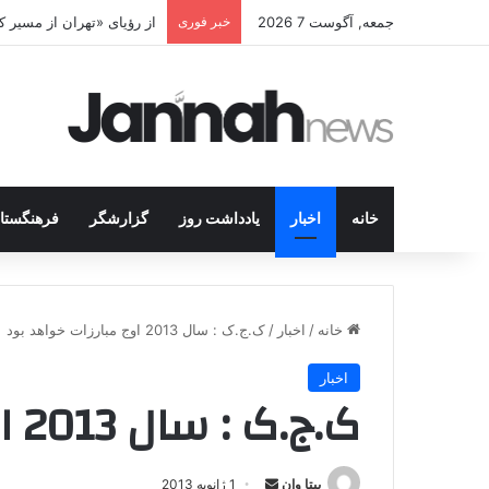
جمعه, آگوست 7 2026
خبر فوری
پژاک در پیچ آخر؛ قندیل ک
خانه
اخبار
یادداشت روز
گزارشگر
فرهنگستا
خانه
/
اخبار
/
ک.ج.ک : سال 2013 اوج مبارزات خواهد بود
اخبار
ک.ج.ک : سال 2013 اوج مبارزات خواهد بود
بیتا وان
ا
1 ژانویه 2013