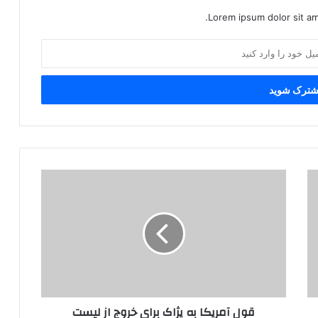
Lorem ipsum dolor sit am
ق
و
ل
آ
م
ر
ی
ک
ا
قول آمریکا به پژاک برای خروج از لیست
ب