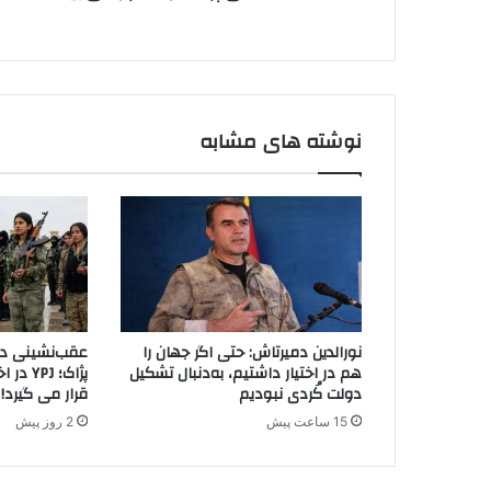
ک
ن
د
ی
ر
د
ک
ش
و
نوشته های مشابه
ر
ه
ا
ی
ب
ی
گ
ا
ن
نورالدین دمیرتاش: حتی اگر جهان را
عقب‌نشینی دیگ
ه
هم در اختیار داشتیم، به‌دنبال تشکیل
پژاک؛ J
دولت کُردی نبودیم
قرار می گیرد!
15 ساعت پیش
2 روز پیش