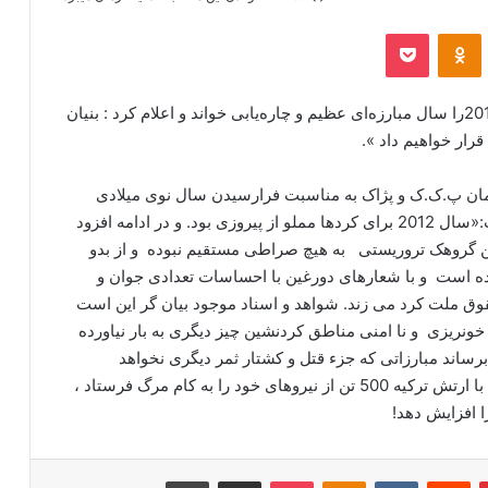
‫VKonta
‫Odnoklassniki
پاکت
ریاست شورای رهبری «کنفدرالیسم ک.ج.ک» سال 2013را سال مبارزه‌ای عظیم و چاره‌یابی خواند و اعلام کرد : بنیان
مان پ.ک.ک و پژاک به مناسبت فرارسیدن سال نوی میلادی
پیامی منتشر کرد و سال نو را تبریک گفت،ک.ج.ک گفت:«سال 2012 برای کردها مملو از پیروزی بود. و در ادامه افزود
د رساند. این گروهک تروریستی به هیچ صراطی مستقیم نبوده و از بدو
 است و با شعارهای دورغین با احساسات تعدادی جوان و
قوق ملت کرد می زند. شواهد و اسناد موجود بیان گر این است
خونریزی و نا امنی مناطق کردنشین چیز دیگری به بار نیاورده
مبارزات خود به اوج برساند مبارزاتی که جزء قتل و کشتار ثمر دیگری نخواهد
داشت… این فرقه تروریستی در سال 2012 در درگیری با ارتش ترکیه 500 تن از نیروهای خود را به کام مرگ فرستاد ،
‫پین‌ترست
‫رددیت
‫VKontakte
‫Odnoklassniki
پاکت
اشتراک گذاری از طریق ایمیل
چاپ