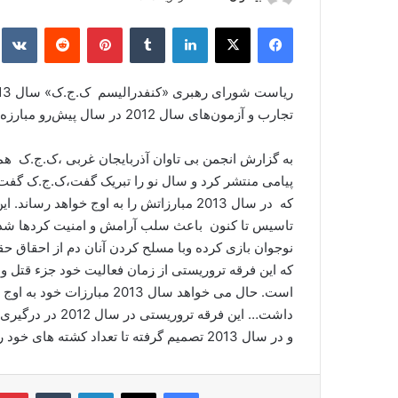
ر
فیس بوک
X
لینکدین
‫تامبلر
‫پین‌ترست
‫رددیت
kte
س
ا
ل
ا
تجارب و آزمون‌های سال 2012 در سال پیش‌رو مبارزه قرار خواهیم داد ».
ی
م
به گزارش انجمن بی تاوان آذربایجان غربی ،ک.ج.ک ه
ی
ل
که در سال 2013 مبارزاتش را به اوج خواه
تاسیس تا کنون باعث سلب آرامش و امنیت کردها شده
نوجوان بازی کرده وبا مسلح کردن آنان دم از احقاق ح
که این فرقه تروریستی از زمان فعالیت خود جزء قتل و 
است. حال می خواهد سال 2013 
و در سال 2013 تصمیم گرفته تا تعداد کشته های خود را افزایش دهد!
فیس بوک
X
لینکدین
‫تامبلر