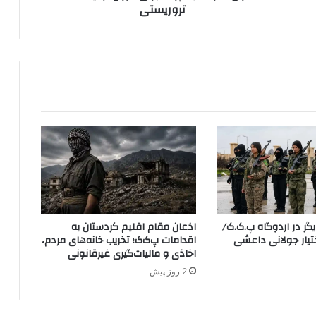
تروریستی
ه
پ
ژ
ا
ک
ب
ر
ا
ی
خ
ر
و
ج
ا
ز
ر در اردوگاه پ.ک.ک/
اذعان مقام اقلیم کردستان به
ل
YP در اختیار جولانی داعشی
اقدامات پ‌ک‌ک؛ تخریب خانه‌های مردم،
ی
اخاذی و مالیات‌گیری غیرقانونی
س
2 روز پیش
ت
ت
ر