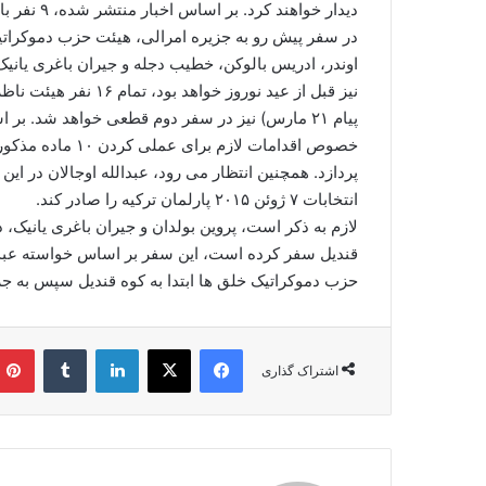
دیدار خواهند کرد. بر اساس اخبار منتشر شده، ۹ نفر باقی مانده نیز از “هیئت انجمن انسان های خردمند” خواهند بود.
در سفر پیش رو به جزیره امرالی، هیئت حزب دموکراتی
اوندر، ادریس بالوکن، خطیب دجله و جیران باغری یانیک
نیز قبل از عید نوروز 
پیام ۲۱ مارس) نیز در سفر دوم قطعی خواهد شد. ب
خصوص اقدامات لازم
پردازد. همچنین انتظار می رود، عبدالله اوجالان در ای
انتخابات ۷ ژوئن ۲۰۱۵ پارلمان ترکیه را صادر کند.
لازم به ذکر است، پروین بولدان و جیران باغری یانیک، د
قندیل سفر کرده است، این سفر بر اساس خواسته عبد
حزب دموکراتیک خلق ها ابتدا به کوه قندیل سپس به جزی
فیس بوک
X
لینکدین
‫تامبلر
اشتراک گذاری