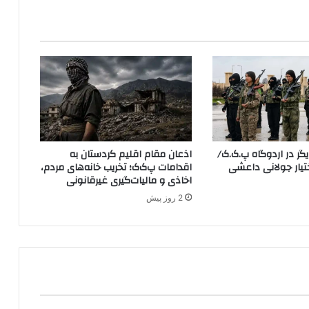
س
ل
ا
ح
"
پ
.
ک
.
ک
ر در اردوگاه پ.ک.ک/
اذعان مقام اقلیم کردستان به
"
YP در اختیار جولانی داعشی
اقدامات پ‌ک‌ک؛ تخریب خانه‌های مردم،
د
اخاذی و مالیات‌گیری غیرقانونی
ر
2 روز پیش
ت
ر
ک
ی
ه