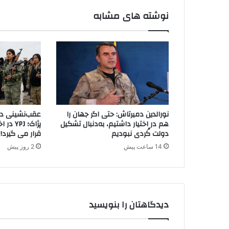
ا
نوشته های مشابه
ل
ی
د
و
ل
ت
ت
ر
ک
نورالدین دمیرتاش: حتی اگر جهان را
عقب‌نشینی دیگ
ی
هم در اختیار داشتیم، به‌دنبال تشکیل
پژاک؛ J
ه
دولت کُردی نبودیم
قرار می گیرد!
؛
14 ساعت پیش
2 روز پیش
م
ج
ل
س
ت
دیدگاهتان را بنویسید
ر
ک
ی