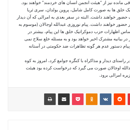
ک خلق ها به صورت کامل شامل، پروین بولدان، سری ثریا
 حضور خواهند داشت. البته در سفر بعدی به امرالی که آن دیدار
خواهد بود، تمام ۱۶ نفر هیئت ناظر حضور خواهند داشت. پیام نوروزی عبدالله اوجالان (موسوم به
ر اساس اظهارات حزب دموکراتیک خلق ها این پیام، بیشتر در
 برای عملی کردن ۱۰ ماده مذکور در بیانیه مشترک اخیر خواهد بود و به مسئله خلع سلاح نمی
ن پیام دستور عدم هر گونه تظاهرات ضد حکومتی در آستانه
ر راستای دیدار و مذاکراه با کنگره جوامع کرد، امروز به کوه
الله اوجالان صورت می گیرد که درخواست کرده بود هیئت
ره امرالی برود.
‫پین‌ترست
‫رددیت
‫VKontakte
‫Odnoklassniki
پاکت
اشتراک گذاری از طریق ایمیل
چاپ