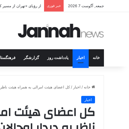
جمعه, آگوست 7 2026
خبر فوری
پژاک در پیچ آخر؛ قندیل ک
خانه
اخبار
یادداشت روز
گزارشگر
فرهنگستا
خانه
/
اخبار
/
کل اعضای هیئت امرالی به همراه هیئت ناظر ب
اخبار
کل اعضای هیئت امر
ناظر به دیدار اوجالا