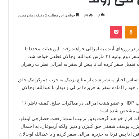
0
84
خواندن این مطلب 2 دقیقه زمان میبرد
‫VKonta
‫Odnoklassniki
پاکت
ه هیئت ناظر در روزهای آینده به امرالی خواهند رفت. این هیئت مجددا تا
چند روز پیش از نوروز نیز به امرالی خواهند رفت و در سفر دوم بیانیه ۲۱ مارس عبدالله اوجالان قطعی خواهد شد.
 قندیل سفر کرده اند تا پیش از سفر به امرالی نظرات رهبران
ی تاوان آذربایجان غربی به نقل از Haber7، بر اساس اخبار منتشر شده از منابع نزدیک به حزب دموکراتیک خلق
ود را آماده سفر به جزیره امرالی و دیدار با عبدالله اوجالان
بر اساس اظهارات پروین بولدان، رئیس فراکسیون حزب HDP و عضو هیئت امرالی در مذاکرات صلح، کمیته ناظر ۱۶
مذاکرات قرار خواهند گرفت بدین ترتیب است: رفعت حصارچی اوغلو،
َتیرَن، یوسف شفقی حق کَتیرَن و دنیز اولکه آریبوغان. به احتمال
دا یا پس فردا به جزیره امرالی سفر کرده و با عبدالله اوجالان