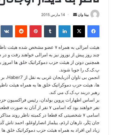
بیتا وان
ا
14 مارس 2015
ر
فیس بوک
X
لینکدین
‫تامبلر
‫پین‌ترست
‫رددیت
kte
س
ا
ل
هیئت امرالی به همراه ۷ عضو مشخص شد
ا
ی
همچنین دوتن از هیئت حزب دموکراتیک خلق ها امروز به
م
پ.ک.ک را جویا شوند.
ی
انجمن ب
ل
ها، هیئت حزب دموکراتیک خلق ها به همراه هیئت ناظر، خ
رهبر دربند پ.ک.ک می کند.
نفر خواهند بود که اسامی ۷ نفر از آنان به صورت قطعی مشخص شده است.
اسامی ۷ شخصیتی که قطعا در کمیته ناظر روند 
جان پَکَر، تارهان اردَم، ییلماز انصاراوغلو، احمد تاش ک
زیاد این افراد به همراه هیئت حزب دموکراتیک خلق ها فر