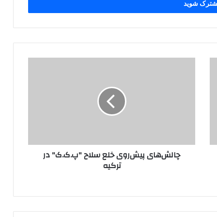
چ
ا
ل
ش‌
ه
ا
ی
پ
ی
چالش‌های پیش‌روی خلع سلاح "پ.ک.ک" در
ش‌
ترکیه
ر
و
ی
خ
ل
ع