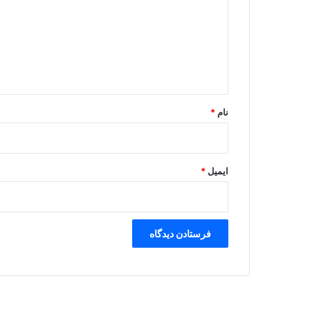
د
گ
ا
ه
*
نام
*
ایمیل
*