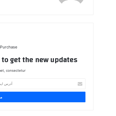
 Purchase
t to get the new updates!
et, consectetur.
آ
د
ر
س
ا
ی
م