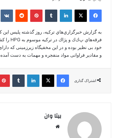
ر
فیس بوک
X
لینکدین
‫تامبلر
‫پین‌ترست
‫رددیت
kte
س
ا
ل
به گزارش خبرگزاري‌هاي تركيه، روز گذشته پليس اين 
ا
فرقه‌هاي 
ی
م
و مقادیر فراوانی مواد منفجره و مهمات به دست آمده
ی
ل
فیس بوک
X
لینکدین
‫تامبلر
اشتراک گذاری
بیتا وان
وبس
ایت