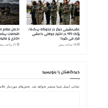
ی
ا
و
ج
ا
ل
عقب‌نشینی دیگر در اردوگاه پ.ک.ک/
اذعان مقام اق
ا
پژاک؛ YPJ در اختیار جولانی داعشی
اقدامات پ‌ک‌ک
ن
قرار می گیرد!
اخاذی و مالیا
/
18 ساعت پیش
21 ساعت پیش
ع
ل
ی
د
س
دیدگاهتان را بنویسید
ت
م
ا
ل
نشانی ایمیل شما منتشر نخواهد شد.
بخش‌های موردنیاز علام
ی
د
ی