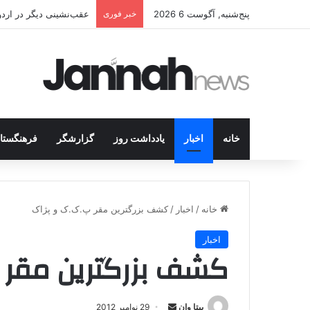
پنج‌شنبه, آگوست 6 2026
خبر فوری
عقب‌نشینی دیگر در اردوگاه پ.ک.ک/پژاک؛ YPJ د
خانه
اخبار
یادداشت روز
گزارشگر
فرهنگستا
خانه
/
اخبار
/
کشف بزرگترین مقر پ.ک.ک و پژاک
اخبار
کشف بزرگترین مقر 
بیتا وان
ا
29 نوامبر 2012