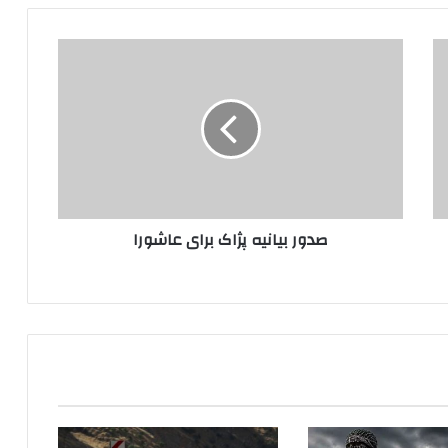
ص
د
و
ر
ب
ی
ا
ن
ی
صدور بیانیه پژاک برای عاشورا
ه
پ
ژ
ا
ک
ب
ر
ا
ی
ع