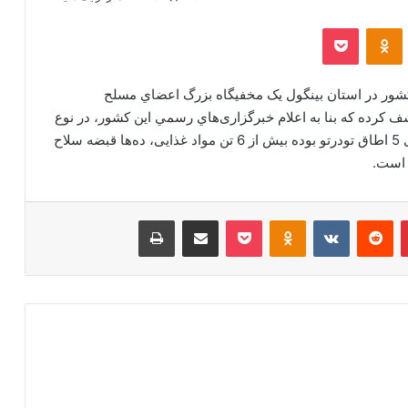
‫VKonta
‫Odnoklassniki
پاکت
كشور در استان بینگول یک مخفیگاه بزرگ اعضاي مسلح
پ‌ك‌ك و پژاك در تركيه موسوم به HPG را کشف كرده که بنا به اعلام خبرگزاری‌هاي رسمي اين كشور، در نوع
خود بی نظیر بوده و در این مخفیگاه زیرزمینی که دارای 5 اطاق تودرتو بوده بیش از 6 تن مواد غذایی، ده‌ها قبضه سلاح
 است.
‫پین‌ترست
‫رددیت
‫VKontakte
‫Odnoklassniki
پاکت
اشتراک گذاری از طریق ایمیل
چاپ