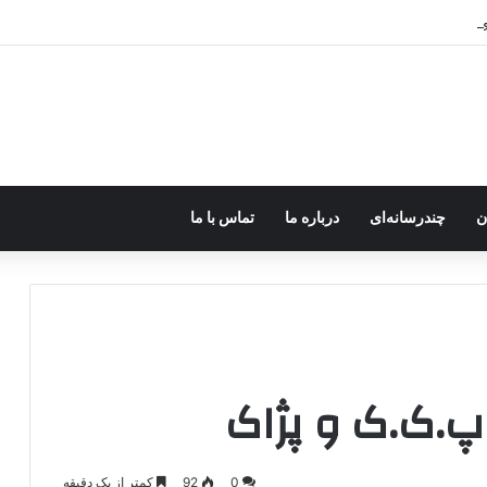
ر اختیار جولانی داعشی قرار می گیرد!
ن
چندرسانه‌ای
درباره ما
تماس با ما
پ.ک.ک و پژاک
0
92
کمتر از یک دقیقه