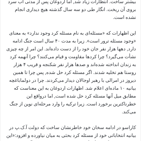
بیشتر ساخت. انتظارات زیاد شد, اما اردوغان پس از مدتی آب سرد
بروی آن ریخت. انگار طی دو سه سال گذشته هیچ دیداری انجام
نشده است.
این اظهارات که «مسئله‌ای به نام مسئله کرد وجود ندارد» به معنای
«وجود مسئله ترور است». زیرا به مدت ۴۰ سال است جنگ ادامه
دارد, دهها هزار نفر جان خود را از دست داده‌اند. این امر از چه چیزی
نشأت می‌گیرد؟ چرا کردها مقاومت و قیام می‌کنند؟ چرا آنهمه کرد
به زندان‌ انداخته شده‌اند و صدها هزار نفر شکنجه و قریب ۴ هزار
روستا هم تخلیه شدند. اگر مسئله کرد حل شده, پس چرا تا همین
دیروز در امرالی با رهبر اوجالان دیدار می‌کردند. چرا در دولماباغچه
بیانیه ۱۰ ماده‌ای اعلام شد. اظهارات اردوغان به این معناست که
مطابق میل آنها مسئله کرد حل شده است, اما درواقع این
خطرناکترین برخورد است. زیرا ترکیه را وارد مرحله‌ای نوین از جنگ
می‌کند.
کاراسو در ادامه سخان خود خاطرنشان ساخت که دولت آ.ک.پ در
بیانیه انتخاباتی خود از مسئله کرد بحثی به میان نیاورده و افزود:«این