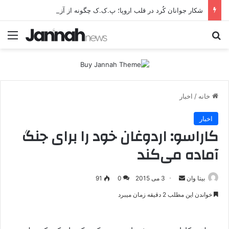
شکار جوانان کُرد در قلب اروپا؛ پ.ک.ک چگونه از آزادی‌های غرب برای تأمین نیروی انسانی سوءاستفاده می‌کند؟
جستجو برای
منو
خانه
/
اخبار
اخبار
کاراسو: اردوغان خود را برای جنگ
آماده می‌کند
بیتا وان
ا
3 می 2015
0
91
ر
خواندن این مطلب 2 دقیقه زمان میبرد
س
ا
ل