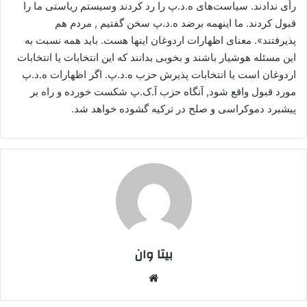
رأی ندادند. سیاست‌های ه.د.پ را رد کردند وسیستم ریاستی ما را
قبول کردند. ما اینهمه برضد ه.د.پ سخن گفتیم , مردم هم
پذیرفتند». معنای اظهارات اردوغان اینها هست. باید همه نسبت به
این مسئله هوشیار باشند و بخوبی بدانند که این انتخابات یا انتخابات
اردوغان است یا انتخابات پذیرش حزب ه.د.پ. اگر اظهارات ه.د.پ
مورد قبول واقع شود, آنگاه حزب آ.ک.پ شکست خورده و راه بر
پیشبرد دموکراسی و صلح در ترکیه گشوده خواهد شد.
بیتا وان
وبس
ایت