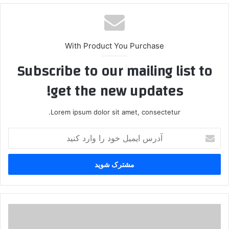
With Product You Purchase
Subscribe to our mailing list to
get the new updates!
Lorem ipsum dolor sit amet, consectetur.
آ
د
ر
س
ا
ی
م
ی
ا
ل
ر