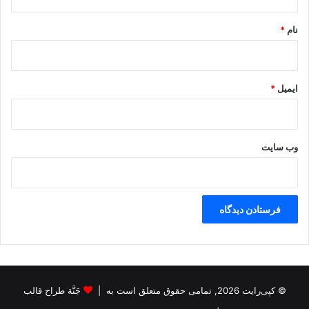
ی
*
ا
نام
*
ف
ت
م
ج
ایمیل
*
و
ز
ا
ق
وب‌ سایت
د
ا
م
ک
ن
ن
د
© کپی‌رایت 2026, تمامی حقوق متعلق است به |
جَنَّة طراح قالب