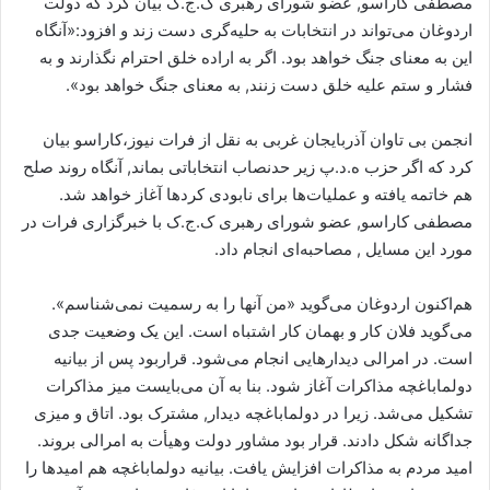
مصطفی کاراسو, عضو شورای رهبری ک.ج.ک بیان کرد که دولت
ا
اردوغان می‌تواند در انتخابات به حلیه‌گری دست زند و افزود:«آنگاه
ی
این به معنای جنگ خواهد بود. اگر به اراده خلق احترام نگذارند و به
م
فشار و ستم علیه خلق دست زنند, به معنای جنگ خواهد بود».
ی
ل
انجمن بی تاوان آذربایجان غربی به نقل از فرات نیوز،کاراسو بیان
کرد که اگر حزب ه.د.پ زیر حدنصاب انتخاباتی بماند, آنگاه روند صلح
هم خاتمه یافته و عملیات‌ها برای نابودی کردها آغاز خواهد شد.
مصطفی کاراسو, عضو شورای رهبری ک.ج.ک با خبرگزاری فرات در
مورد این مسایل , مصاحبه‌ای انجام داد.
هم‌اکنون اردوغان می‌گوید «من آنها را به رسمیت نمی‌شناسم».
می‌گوید فلان کار و بهمان کار اشتباه است. این یک وضعیت جدی
است. در امرالی دیدارهایی انجام می‌شود. قراربود پس از بیانیه
دولماباغچه مذاکرات آغاز شود. بنا به آن می‌بایست میز مذاکرات
تشکیل می‌شد. زیرا در دولماباغچه دیدار, مشترک بود. اتاق و میزی
جداگانه شکل دادند. قرار بود مشاور دولت وهیأت به امرالی بروند.
امید مردم به مذاکرات افزایش یافت. بیانیه دولماباغچه هم امیدها را