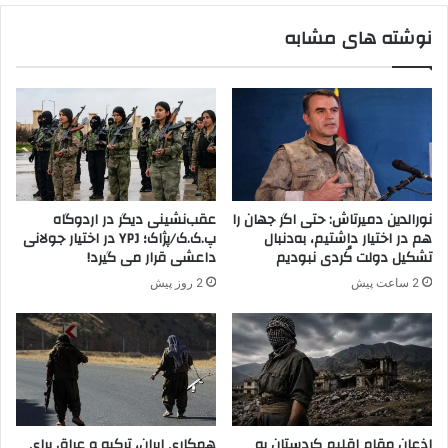
ر
گ
نوشته های مشابه
ه
و
ن
ا
م
ر
ی‌
ش
ک
ا
ن
د
ی
ا
م
س
ل
نورالدین دمیرتاش: حتی اگر جهان را
عقب‌نشینی دیگر در اردوگاه
ا
هم در اختیار داشتیم، به‌دنبال
پ.ک.ک/پژاک؛ YPJ در اختیار جولانی
م
تشکیل دولت کُردی نبودیم
داعشی قرار می گیرد!
ی
2 ساعت پیش
2 روز پیش
ب
و
ک
ا
ن
پ
ا
ی
اذعان مقام اقلیم کردستان به
همکاری ایران، ترکیه و عراق برای