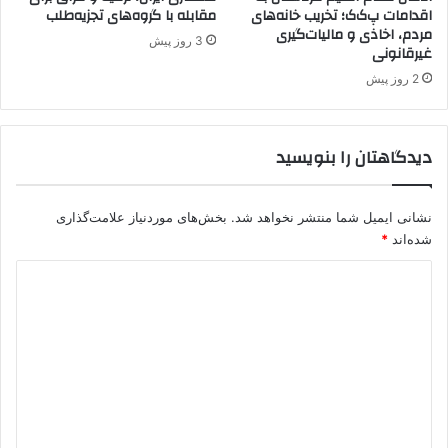
اقدامات پ‌ک‌ک؛ تخریب خانه‌های
مقابله با گروه‌های تجزیه‌طلب
گ
مردم، اخاذی و مالیات‌گیری
ا
3 روز پیش
غیرقانونی
ه
ه
2 روز پیش
ا
ی
خ
دیدگاهتان را بنویسید
ب
ر
ی
نشانی ایمیل شما منتشر نخواهد شد.
بخش‌های موردنیاز علامت‌گذاری
ب
شده‌اند
*
و
ک
د
ا
ی
ن
ب
د
ر
گ
ا
ی
ا
د
ه
ر