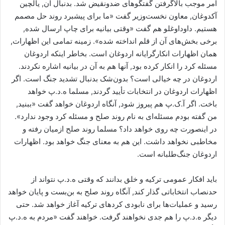
امر موجب بالاگرفتن گفتگوهای ضدونقیض شد. بدنبال آن, یالچین
آکدوغان, معاون نخست‌وزیر گفت «ما برای پیشبرد روند حل مصمم
هستیم. داوداوغلو هم گفت «وقتی بیانیه برای چاپ ارسال شده,
برخی بخش‌های آن از قلم انداخته شده». زمینه تمامی این اظهارات,
همان اظهارات انکارگرایانه اردوغان است. بخاطر اینکه اردوغان
مسئله کرد را انکار کرده بود, آنها هم به آن در بیانیه اشاره نکردند.
اردوغان در چه خیالی است؟ بدون‌شک بدنبال تشدید جنگ است. اگر
اظهارات اردوغان در انتخابات تأیید گردند, مسلما ه.د.پ خواهد
باخت. اگر آ.ک.پ هم پیروز شود, آنگاه اردوغان خواهد گفت «ببنید,
من گفته بودم مسئله‌ای به نام روند صلح و مسئله کرد وجود ندارد».
در اینصورت چه روی خواهد داد؟ مسلما روند صلح ازمیان رفته و
مخاطبی نخواهد داشت. این هم به معنای جنگ خواهد بود. اظهارات
اردوغان جنگ‌طلبانه است.
باید افکار عمومی ترکیه و خلق بدانند که وقتی ه.د.پ نتواند از
حدنصاب انتخاباتی گذار کند, آنگاه روند صلح به بن‌بست و پایان خواهد
رسید و عملیات‌ها برای نابودی کردهای ترکیه آغاز خواهد شد. حتی
دیگر ه.د.پ را هم جدی نخواهند گرفت. خواهند گفت «مردم به ه.د.پ