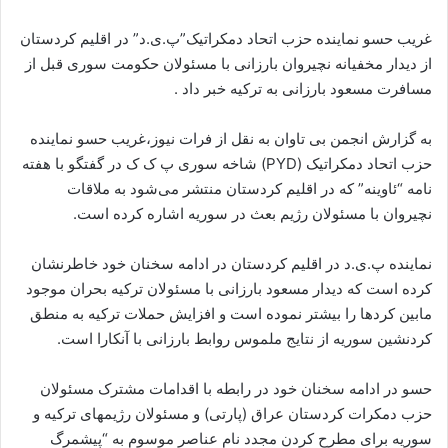
ا
ل
غریب حسو نمایندە حزب اتحاد دمکراتیک”پ.ی.د” در اقلیم کردستان
ا
از دیدار مخفیانە نچیروان بارزانی با مسئولان حکومت سوری قبل از
ی
مسافرت مسعود بارزانی بە ترکیە خبر داد .
م
ی
به گزارش انجمن بی تاوان به نقل از فرات نیوز،غریب حسو نماینده
ل
حزب اتحاد دمکراتیک (PYD) شاخه سوری پ ک ک در گفتگو با هفتە
نامە “ئاوینە” کە در اقلیم کردستان منتشر می‌شود بە ملاقات
نچیروان با مسئولان رژیم بعث در سوریە اشارە کردە است.
نمایندە پ.ی.د در اقلیم کردستان در ادامە سخنان خود خاطرنشان
کردە است کە دیدار مسعود بارزانی با مسئولان ترکیە بحران موجود
مابین کردها را بیشتر نمودە است و افزایش حملات ترکیە بە منطق
کردنشین سوریه از نتایج ملموس روابط بارزانی با آنکارا است.
حسو در ادامە سخنان خود در رابطە با اقدامات مشترک مسئولان
حزب دمکرات کردستان عراق (پارتی) و مسئولان رژیمهای ترکیە و
سوریە برای مطرح کردن مجدد نام عناصر موسوم بە “پیشمرگ