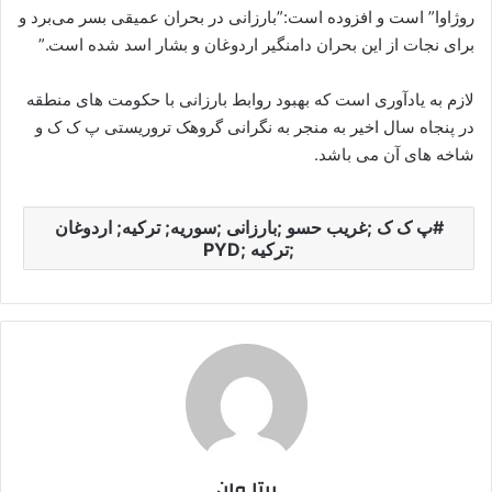
روژاوا” است و افزودە است:”بارزانی در بحران عمیقی بسر می‌برد و
برای نجات از این بحران دامنگیر اردوغان و بشار اسد شدە است.”
لازم بە یادآوری است کە بهبود روابط بارزانی با حکومت های منطقه
در پنجاە سال اخیر بە منجر به نگرانی گروهک تروریستی پ ک ک و
شاخه های آن می باشد.
پ ک ک ;غریب حسو ;بارزانی ;سوریه; ترکیه; اردوغان
;ترکیه ;PYD
بیتا وان