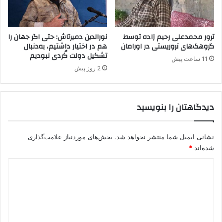
ی
ک
گ
،
ر
ح
ن
ض
ترور محمدعلی رحیم زاده توسط
نورالدین دمیرتاش: حتی اگر جهان را
م
و
گروهک‌های تروریستی در اورامان
هم در اختیار داشتیم، به‌دنبال
ا
تشکیل دولت کُردی نبودیم
ر
11 ساعت پیش
ی
ن
2 روز پیش
ن
ی
د
ر
گ
و
دیدگاهتان را بنویسید
ا
ه
ن
ا
ک
ی
ر
نشانی ایمیل شما منتشر نخواهد شد.
بخش‌های موردنیاز علامت‌گذاری
ت
د
ر
شده‌اند
*
ک
د
ی
ه
ی
د
د
ر
ع
گ
ر