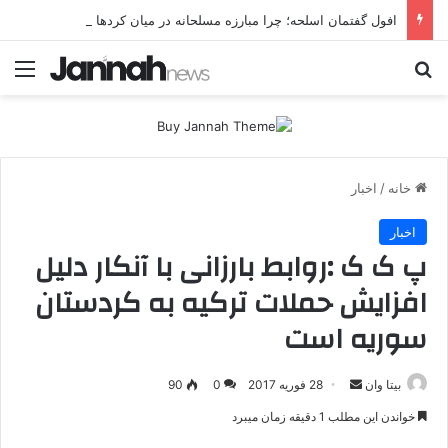
افول گفتمان اسلحه؛ چرا مبارزه مسلحانه در میان کردها اعتبار گذشته را ندارد؟
جستجو برای
منو
خانه
/
اخبار
اخبار
پ ک ک :روابط بارزانی با آنکار دلیل
افزایش حملات ترکیه به کردستان
سوریه است
بیتا وان
ا
28 فوریه 2017
0
90
ر
خواندن این مطلب 1 دقیقه زمان میبرد
س