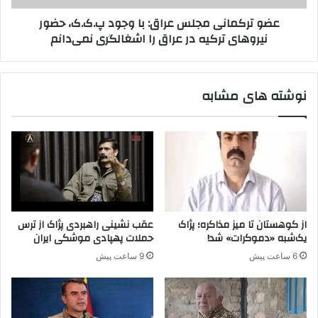
غ
ن
عضو ترکمانی مجلس عراق: با وجود پ.ک.ک، حضور
ا
ی
نیروهای ترکیه در عراق را اشغالگری نمی‌دانم
ن
م
ب
ج
ر
ل
ا
س
نوشته های مشابه
ی
ع
آ
ر
ز
ا
ا
ق
د
:
ی
ب
د
ا
م
و
ی
ج
از کوهستان تا میز مذاکره؛ پژاک
عقب نشینی راهبردی پژاک از ترس
ر
و
یک‌شبه «دموکرات» شد!
حملات پهپادی موشکی ایران
ت
د
6 ساعت پیش
9 ساعت پیش
ا
پ
ش
.
و
ک
د
.