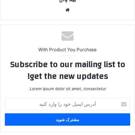
وبس
ایت
With Product You Purchase
Subscribe to our mailing list to
get the new updates!
Lorem ipsum dolor sit amet, consectetur.
آ
د
ر
س
ا
ی