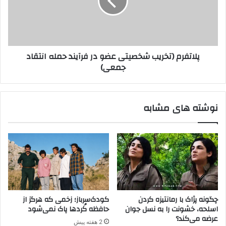
س
ف
ت
ر
ی
م
پ
(
ژ
ت
پلاتفرم (تخریب شخصیتی عضو در فرآیند حمله انتقاد
ا
خ
جمعی)
ک
ر
ی
ب
ش
نوشته های مشابه
خ
ص
ی
ت
ی
ع
ض
و
د
چگونه پژاک با رمانتیزه کردن
کودک‌سرباز؛ زخمی که هرگز از
ر
اسلحه، خشونت را به نسل جوان
حافظه کُردها پاک نمی‌شود
ف
عرضه می‌کند؟
2 هفته پیش
ر