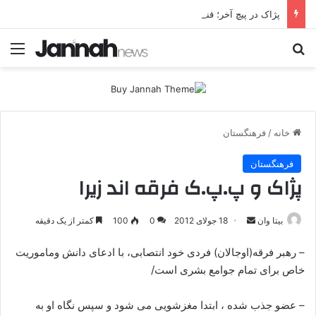
پژاک در پیچ آخر؛ قندیل که خاموش شود، شاخه ایرانی چه خواهد کرد؟
جستجو برای
منو
خانه
/
فرهنگستان
فرهنگستان
پژاک و پ.پ.ک فرقه اند زیرا
بیتا وان
ا
18 جولای 2012
0
100
کمتر از یک دقیقه
ر
– رهبر فرقه(اوجالان) فردی خود انتصابی، با ادعای دانش وماموریت
س
خاص برای تمام جوامع بشری است/
ا
ل
– عضو جذب شده ، ابتدا مغزشویی می شود و سپس نگاه او به
ا