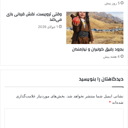
5 روز پیش
آ
ی
وقتی تروریست، نقش قربانی بازی
ن
می‌کند
د
1 جولای 2026
ح
م
ل
ه
بدرود رفیق کولبران و نیازمندان
ا
4 هفته پیش
ن
ت
ق
دیدگاهتان را بنویسید
ا
د
ج
م
نشانی ایمیل شما منتشر نخواهد شد.
بخش‌های موردنیاز علامت‌گذاری
ع
شده‌اند
*
ی
د
)
ی